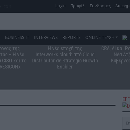
Login
Προφίλ
Συνδρομές
Διαφήμ
S
BUSINESS IT
INTERVIEWS
REPORTS
ONLINE ΤΕΥΧΗ
τονας της
Η νέα εποχή της
CRA, AI και 
τας – Η νέα
interworks.cloud: από Cloud
Νέα Ατζ
 CISO και το
Distributor σε Strategic Growth
Κυβερνο
 RESICONx
Enabler
ΕΓ