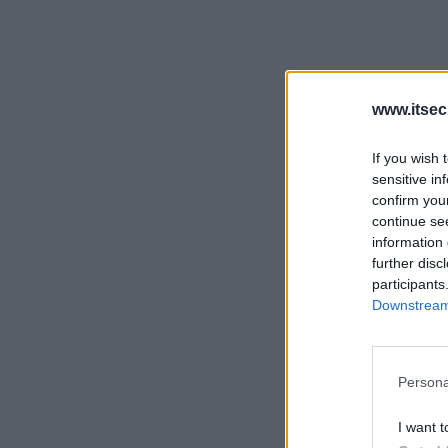
www.itsec
If you wish 
sensitive in
confirm you
continue se
information 
further disc
participants
Downstream 
Persona
I want t