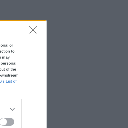
sonal or
ection to
ou may
 personal
out of the
 downstream
B’s List of