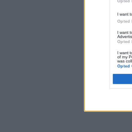
Opted 
I want t
Opted 
I want 
Advertis
Opted 
I want t
of my P
was col
Opted 