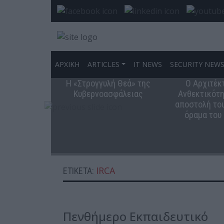
ΑΡΧΙΚΗ
ARTICLES
IT NEWS
SECURITY NEW
Η «Στρογγυλή Θεά» της
Ο Αρχιτέκ
Κυβερνοασφάλειας
Ανθεκτικότη
αποστολή του
όραμα του
IRCA
ΕΤΙΚΈΤΑ:
Πενθήμερο Εκπαιδευτικό