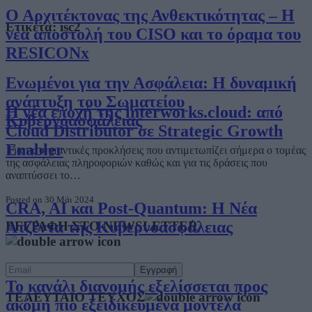
Ο Αρχιτέκτονας της Ανθεκτικότητας – Η
Ετικέτα:
isc2
νέα αποστολή του CISO και το όραμα του
RESICONx
Ενωμένοι για την Ασφάλεια: Η δυναμική
ανάπτυξη του Σωματείου
Η νέα εποχή της interworks.cloud: από
Κυβερνοασφάλειας
Cloud Distributor σε Strategic Growth
Enabler
Για τις σημαντικές προκλήσεις που αντιμετωπίζει σήμερα ο τομέας
της ασφάλειας πληροφοριών καθώς και για τις δράσεις που
αναπτύσσει το…
Posted on 30 Μάι 2024
CRA, AI και Post-Quantum: Η Νέα
Ατζέντα της Κυβερνοασφάλειας
ΕΓΓΡΑΦΗ ΣΤΟ NEWSLETTER
Το κανάλι διανομής εξελίσσεται προς
ΤΕΛΕΥΤΑΙΟ ΤΕΥΧΟΣ
ακόμη πιο εξειδικευμένα μοντέλα