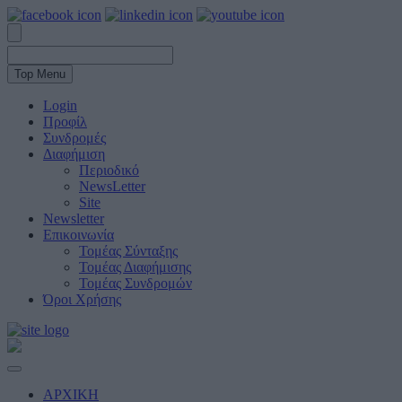
Top Menu
Login
Προφίλ
Συνδρομές
Διαφήμιση
Περιοδικό
NewsLetter
Site
Newsletter
Επικοινωνία
Τομέας Σύνταξης
Τομέας Διαφήμισης
Τομέας Συνδρομών
Όροι Χρήσης
ΑΡΧΙΚΗ