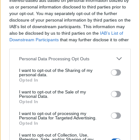
interest-based ads based on personal information utilized by
Η μεταμόρφωση του CISO για τις
us or personal information disclosed to third parties prior to
ανάγκες του σήμερα
your opt-out. You may separately opt-out of the further
disclosure of your personal information by third parties on the
IAB’s list of downstream participants. This information may
also be disclosed by us to third parties on the
IAB’s List of
Ο σύγχρονος CISO δεν επιλέγει προϊόντα.
Downstream Participants
that may further disclose it to other
third parties.
Επιλέγει οικοσυστήματα.
Personal Data Processing Opt Outs
ΑΡΧΕΙΟ ΠΕΡΙΟΔΙΚΩΝ
I want to opt-out of the Sharing of my
Η Εξέλιξη του CISO σε Επιχειρησιακό
personal data.
Opted In
Ηγέτη
I want to opt-out of the Sale of my
Personal Data.
Opted In
“Become a CISO”, they said…
I want to opt-out of processing my
Personal Data for Targeted Advertising.
Opted In
Ο Σύγχρονος CISO: Από Τεχνικός
I want to opt-out of Collection, Use,
Retention, Sale, and/or Sharing of my