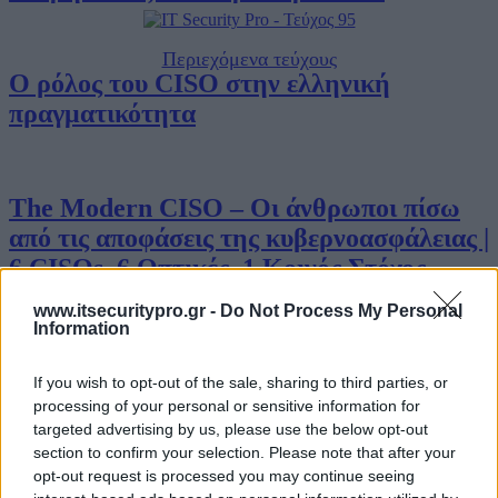
Περιεχόμενα τεύχους
Ο ρόλος του CISO στην ελληνική
πραγματικότητα
The Modern CISO – Οι άνθρωποι πίσω
από τις αποφάσεις της κυβερνοασφάλειας |
6 CISOs, 6 Οπτικές, 1 Κοινός Στόχος
www.itsecuritypro.gr -
Do Not Process My Personal
Information
Ο Υπεύθυνος Ασφάλειας Κυβερνοχώρου
If you wish to opt-out of the sale, sharing to third parties, or
μετά τη NIS2 – Τι πρέπει να γνωρίζει ο
Business IT
processing of your personal or sensitive information for
CISO
targeted advertising by us, please use the below opt-out
section to confirm your selection. Please note that after your
opt-out request is processed you may continue seeing