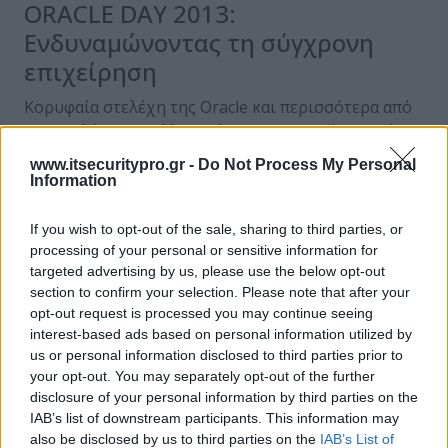
ORACLE DAY 2013:
Ενδυναμώνοντας τη σύγχρονη
επιχείρηση
Κορυφαία στελέχη της Oracle και περισσότερα από
500 στελέχη της Ελληνικής και Κυπριακής αγοράς
συμμετείχαν στο OracleDay 2013. Η εκδήλωση…
www.itsecuritypro.gr -
Do Not Process My Personal
Information
Posted on 01 Νοέ 2013
If you wish to opt-out of the sale, sharing to third parties, or
processing of your personal or sensitive information for
targeted advertising by us, please use the below opt-out
ΕΓΓΡΑΦΗ ΣΤΟ NEWSLETTER
section to confirm your selection. Please note that after your
opt-out request is processed you may continue seeing
interest-based ads based on personal information utilized by
us or personal information disclosed to third parties prior to
your opt-out. You may separately opt-out of the further
disclosure of your personal information by third parties on the
ΤΕΛΕΥΤΑΙΟ ΤΕΥΧΟΣ
IAB’s list of downstream participants. This information may
also be disclosed by us to third parties on the
IAB’s List of