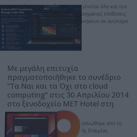
Η ασφάλεια στον κυβερνοχώρο γίνεται όλο και πιο
περίπλοκη, ενώ ταυτόχρονα προηγμένες επιθέσεις
στοχεύουν λογαριασμούς που ανήκουν σε ανώτερα
στελέχη,…
Posted on 17 Δεκ 2020
Με μεγάλη επιτυχία
πραγματοποιήθηκε το συνέδριο
“Τα Ναι και τα Όχι στο cloud
computing” στις 30 Απριλίου 2014
στο ξενοδοχείο MET Hotel στη
Θεσσαλονίκη.
Την εκδήλωση η οποία συνδιοργανώθηκε από το
Τμήμα Μακεδονίας της Ελληνικής Εταιρίας