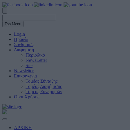
Top Menu
Login
Προφίλ
Συνδρομές
Διαφήμιση
Περιοδικό
NewsLetter
Site
Newsletter
Επικοινωνία
Τομέας Σύνταξης
Τομέας Διαφήμισης
Τομέας Συνδρομών
Όροι Χρήσης
ΑΡΧΙΚΗ