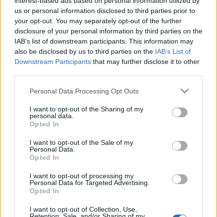
interest-based ads based on personal information utilized by
Η μεταμόρφωση του CISO για τις
us or personal information disclosed to third parties prior to
ανάγκες του σήμερα
your opt-out. You may separately opt-out of the further
disclosure of your personal information by third parties on the
IAB’s list of downstream participants. This information may
also be disclosed by us to third parties on the
IAB’s List of
Ο σύγχρονος CISO δεν επιλέγει προϊόντα.
Downstream Participants
that may further disclose it to other
Business IT
third parties.
Επιλέγει οικοσυστήματα.
Personal Data Processing Opt Outs
I want to opt-out of the Sharing of my
Η Εξέλιξη του CISO σε Επιχειρησιακό
personal data.
Opted In
Ηγέτη
I want to opt-out of the Sale of my
Personal Data.
Opted In
“Become a CISO”, they said…
I want to opt-out of processing my
Personal Data for Targeted Advertising.
Opted In
ΑΡΧΕΙΟ ΠΕΡΙΟΔΙΚΩΝ
Ο Σύγχρονος CISO: Από Τεχνικός
I want to opt-out of Collection, Use,
Retention, Sale, and/or Sharing of my