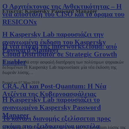
Ο Αρχιτέκτονας της Ανθεκτικότητας – Η
Ετικέτα:
Kaspersky Password Manager
νέα αποστολή του CISO και το όραμα του
RESICONx
Η Kaspersky Lab παρουσιάζει την
ανανεωμένη έκδοση του Kaspersky
Η νέα εποχή της interworks.cloud: από
Password Manager
Cloud Distributor σε Strategic Growth
Enabler
Η λύση βοηθά στην ασφαλή διατήρηση των πολύτιμων ψηφιακών
δεδομένων H Kaspersky Lab παρουσίασε μία νέα έκδοση της
δωρεάν λύσης…
Posted on 07 Μαρ 2019
CRA, AI και Post-Quantum: Η Νέα
Ατζέντα της Κυβερνοασφάλειας
Η Kaspersky Lab παρουσιάζει το
ανανεωμένο Kaspersky Password
Manager
Το κανάλι διανομής εξελίσσεται προς
ακόμη πιο εξειδικευμένα μοντέλα
Η Kaspersky Lab παρουσίασε τη νέα γενιά της freemium λύσης της