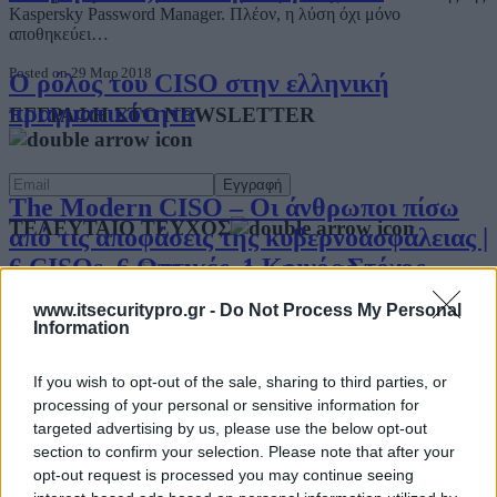
Kaspersky Password Manager. Πλέον, η λύση όχι μόνο
αποθηκεύει…
Posted on 29 Μαρ 2018
Ο ρόλος του CISO στην ελληνική
πραγματικότητα
ΕΓΓΡΑΦΗ ΣΤΟ NEWSLETTER
The Modern CISO – Οι άνθρωποι πίσω
ΤΕΛΕΥΤΑΙΟ ΤΕΥΧΟΣ
από τις αποφάσεις της κυβερνοασφάλειας |
6 CISOs, 6 Οπτικές, 1 Κοινός Στόχος
Περιεχόμενα τεύχους
www.itsecuritypro.gr -
Do Not Process My Personal
Information
Ο Υπεύθυνος Ασφάλειας Κυβερνοχώρου
If you wish to opt-out of the sale, sharing to third parties, or
μετά τη NIS2 – Τι πρέπει να γνωρίζει ο
processing of your personal or sensitive information for
CISO
targeted advertising by us, please use the below opt-out
section to confirm your selection. Please note that after your
opt-out request is processed you may continue seeing