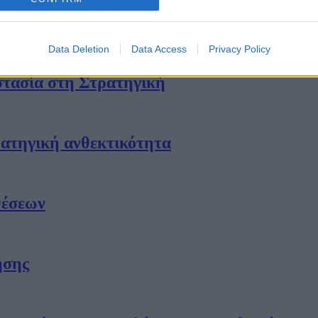
ος σε Στρατηγικό Ηγέτη Επιχειρησιακής Αν
Data Deletion
Data Access
Privacy Policy
στασία στη Στρατηγική
ατηγική ανθεκτικότητα
θέσεων
ησης