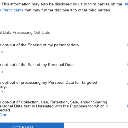
. This information may also be disclosed by us to third parties on the
IA
Participants
that may further disclose it to other third parties.
 τη NIS2 – Τι πρέπει να γνωρίζει ο CISO
l Data Processing Opt Outs
 του σήμερα
o opt-out of the Sharing of my personal data.
In
Επιλέγει οικοσυστήματα.
o opt-out of the Sale of my Personal Data.
In
to opt-out of processing my Personal Data for Targeted
ing.
έτη
In
o opt-out of Collection, Use, Retention, Sale, and/or Sharing
ersonal Data that Is Unrelated with the Purposes for which it
lected.
Out
CONFIRM