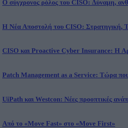
Ο σύγχρονος ρόλος του CISO: Δύναμη, ανθ
Smart Press A.E. | Μάγερ 11, 10438, Αθήνα | Τηλ.: 210 5201500, F
Η Νέα Αποστολή του CISO: Στρατηγική, 
CISO και Proactive Cyber Insurance: Η 
Patch Management as a Service: Τώρα που 
UiPath και Westcon: Νέες προοπτικές ανάπ
Από το «Move Fast» στο «Move First»