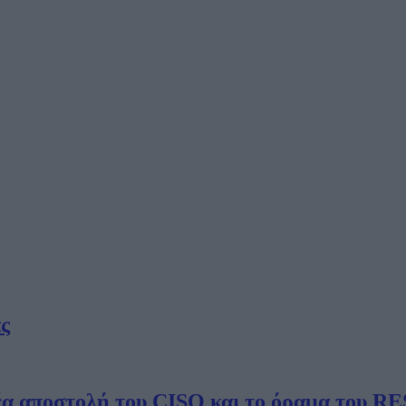
ς
νέα αποστολή του CISO και το όραμα του 