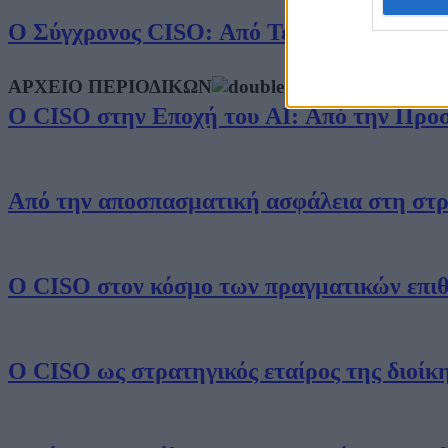
Ο Σύγχρονος CISO: Από Τεχνικός Υπεύθυν
ΑΡΧΕΙΟ ΠΕΡΙΟΔΙΚΩΝ
Ο CISO στην Εποχή του AI: Από την Προ
Από την αποσπασματική ασφάλεια στη στρ
Ο CISO στον κόσμο των πραγματικών επι
Ο CISO ως στρατηγικός εταίρος της διοίκ