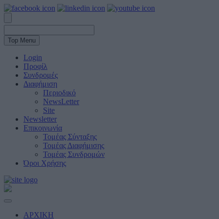
Top Menu
Login
Προφίλ
Συνδρομές
Διαφήμιση
Περιοδικό
NewsLetter
Site
Newsletter
Επικοινωνία
Τομέας Σύνταξης
Τομέας Διαφήμισης
Τομέας Συνδρομών
Όροι Χρήσης
ΑΡΧΙΚΗ