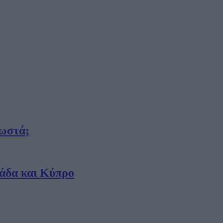
σωστά;
λάδα και Κύπρο