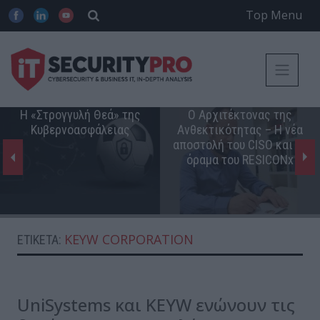
Top Menu
Η «Στρογγυλή Θεά» της
Ο Αρχιτέκτονας της
Κυβερνοασφάλειας
Ανθεκτικότητας – Η νέα
αποστολή του CISO και το
όραμα του RESICONx
KEYW CORPORATION
ΕΤΙΚΈΤΑ:
UniSystems και KEYW ενώνουν τις