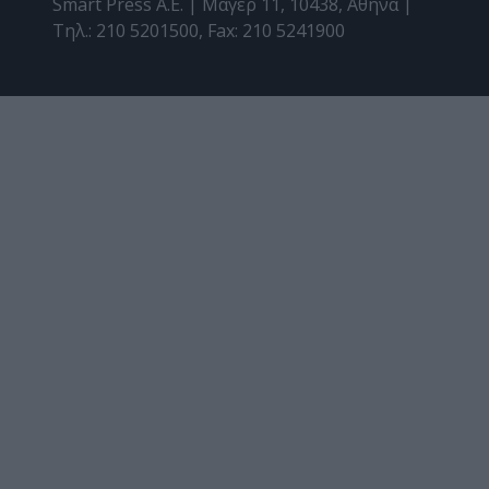
Smart Press A.E. | Μάγερ 11, 10438, Αθήνα |
Τηλ.: 210 5201500, Fax: 210 5241900