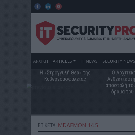
ΑΡΧΙΚΗ
ARTICLES
IT NEWS
SECURITY NEW
Η «Στρογγυλή Θεά» της
Ο Αρχιτέκ
Κυβερνοασφάλειας
Ανθεκτικότη
αποστολή του
όραμα του
MDAEMON 14.5
ΕΤΙΚΈΤΑ: