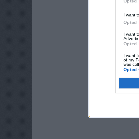
Opted 
I want t
Opted 
I want 
Advertis
Opted 
I want t
of my P
was col
Opted 