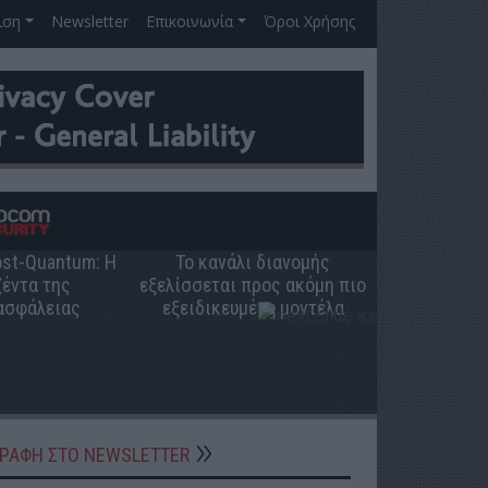
ιση
Newsletter
Επικοινωνία
Όροι Χρήσης
Post-Quantum: Η
Το κανάλι διανομής
Ο ρόλος 
έντα της
εξελίσσεται προς ακόμη πιο
ελληνική π
ασφάλειας
εξειδικευμένα μοντέλα
ΓΡΑΦΗ ΣΤΟ NEWSLETTER