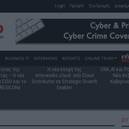
Login
Προφίλ
Συνδρομές
Διαφήμ
S
BUSINESS IT
INTERVIEWS
REPORTS
ONLINE ΤΕΥΧΗ
τονας της
Η νέα εποχή της
CRA, AI και 
τας – Η νέα
interworks.cloud: από Cloud
Νέα Ατζ
 CISO και το
Distributor σε Strategic Growth
Κυβερνο
 RESICONx
Enabler
ΕΓ