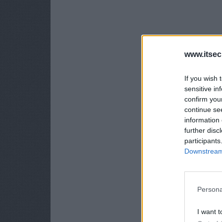
www.itsec
If you wish 
sensitive in
confirm you
continue se
information 
further disc
participants
Downstream 
Persona
I want t