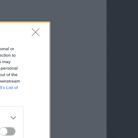
sonal or
ection to
ou may
 personal
out of the
 downstream
B’s List of