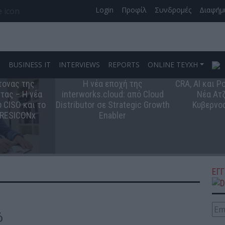
Login
Προφίλ
Συνδρομές
Διαφήμ
S
BUSINESS IT
INTERVIEWS
REPORTS
ONLINE ΤΕΥΧΗ
τονας της
Η νέα εποχή της
CRA, AI και 
τας – Η νέα
interworks.cloud: από Cloud
Νέα Ατζ
 CISO και το
Distributor σε Strategic Growth
Κυβερνο
 RESICONx
Enabler
ΕΓ
ό