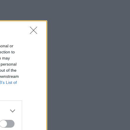
sonal or
ection to
ou may
 personal
out of the
 downstream
B’s List of