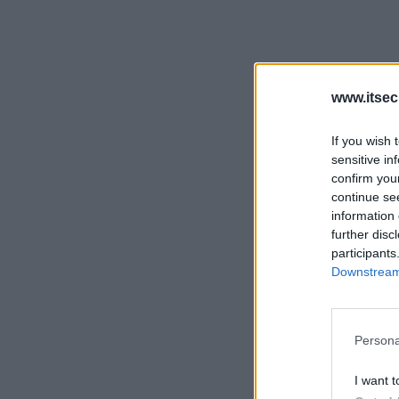
www.itsec
If you wish 
sensitive in
confirm you
continue se
information 
further disc
participants
Downstream 
Persona
I want t