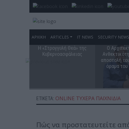
ΑΡΧΙΚΗ
ARTICLES
IT NEWS
SECURITY NEW
Η «Στρογγυλή Θεά» της
Ο Αρχιτέκ
Κυβερνοασφάλειας
Ανθεκτικότη
αποστολή του
όραμα του
ONLINE ΤΥΧΕΡΆ ΠΑΙΧΝΊΔΙΑ
ΕΤΙΚΈΤΑ:
Πώς να προστατευτείτε απ