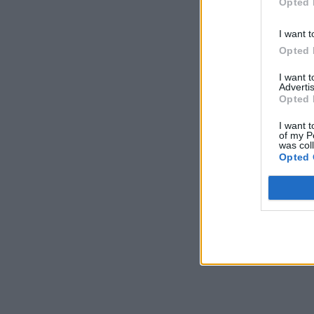
Opted 
I want t
Opted 
I want 
Advertis
Opted 
I want t
of my P
was col
Opted 