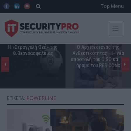
Top Menu
Η «Στρογγυλή Θεά» της
Ο Αρχιτέκτονας της
Κυβερνοασφάλειας
Ανθεκτικότητας – Η νέα
αποστολή του CISO και το
όραμα του RESICONx
POWERLINE
ΕΤΙΚΈΤΑ: