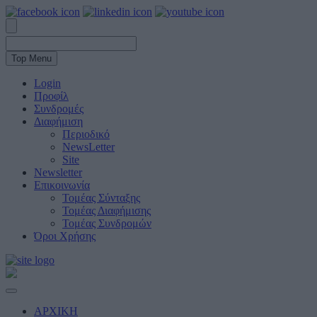
Top Menu
Login
Προφίλ
Συνδρομές
Διαφήμιση
Περιοδικό
NewsLetter
Site
Newsletter
Επικοινωνία
Τομέας Σύνταξης
Τομέας Διαφήμισης
Τομέας Συνδρομών
Όροι Χρήσης
ΑΡΧΙΚΗ