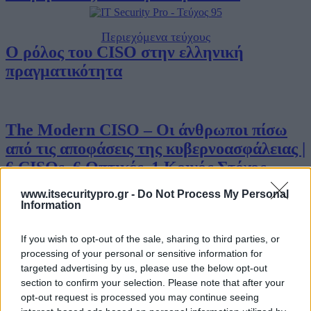
Περιεχόμενα τεύχους
Ο ρόλος του CISO στην ελληνική
πραγματικότητα
The Modern CISO – Οι άνθρωποι πίσω
από τις αποφάσεις της κυβερνοασφάλειας |
6 CISOs, 6 Οπτικές, 1 Κοινός Στόχος
www.itsecuritypro.gr -
Do Not Process My Personal
Information
Ο Υπεύθυνος Ασφάλειας Κυβερνοχώρου
If you wish to opt-out of the sale, sharing to third parties, or
μετά τη NIS2 – Τι πρέπει να γνωρίζει ο
Business IT
processing of your personal or sensitive information for
CISO
targeted advertising by us, please use the below opt-out
section to confirm your selection. Please note that after your
opt-out request is processed you may continue seeing