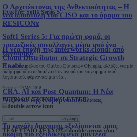
Ο Αρχιτέκτονας της Ανθεκτικότητας – Η
Ετικέτα:
Soft1 Series 5
νέα αποστολή του CISO και το όραμα του
RESICONx
Soft1 Series 5: Για πρώτη φορά, οι
τραπεζικές συναλλαγές μέσα από ένα
Η νέα εποχή της interworks.cloud: από
λογισμικό
Cloud Distributor σε Strategic Growth
Enabler
Η SoftOne, μέλος του Ομίλου Εταιρειών Olympia, αλλάζει για μία
ακόμη φορά τα δεδομένα στην αγορά του επιχειρηματικού
λογισμικού, φέρνοντας μία νέα…
Posted on 09 Μάι 2018
CRA, AI και Post-Quantum: Η Νέα
Ατζέντα της Κυβερνοασφάλειας
ΕΓΓΡΑΦΗ ΣΤΟ NEWSLETTER
Το κανάλι διανομής εξελίσσεται προς
ΤΕΛΕΥΤΑΙΟ ΤΕΥΧΟΣ
ακόμη πιο εξειδικευμένα μοντέλα