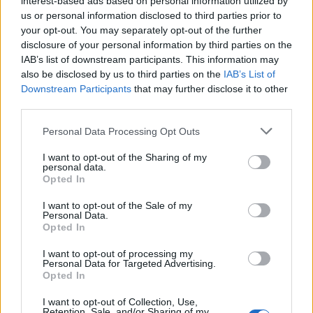
interest-based ads based on personal information utilized by
Η μεταμόρφωση του CISO για τις
us or personal information disclosed to third parties prior to
ανάγκες του σήμερα
your opt-out. You may separately opt-out of the further
disclosure of your personal information by third parties on the
IAB’s list of downstream participants. This information may
also be disclosed by us to third parties on the
IAB’s List of
Ο σύγχρονος CISO δεν επιλέγει προϊόντα.
Downstream Participants
that may further disclose it to other
third parties.
Επιλέγει οικοσυστήματα.
Personal Data Processing Opt Outs
ΑΡΧΕΙΟ ΠΕΡΙΟΔΙΚΩΝ
I want to opt-out of the Sharing of my
Η Εξέλιξη του CISO σε Επιχειρησιακό
personal data.
Opted In
Ηγέτη
I want to opt-out of the Sale of my
Personal Data.
Opted In
“Become a CISO”, they said…
I want to opt-out of processing my
Personal Data for Targeted Advertising.
Opted In
Ο Σύγχρονος CISO: Από Τεχνικός
I want to opt-out of Collection, Use,
Retention, Sale, and/or Sharing of my