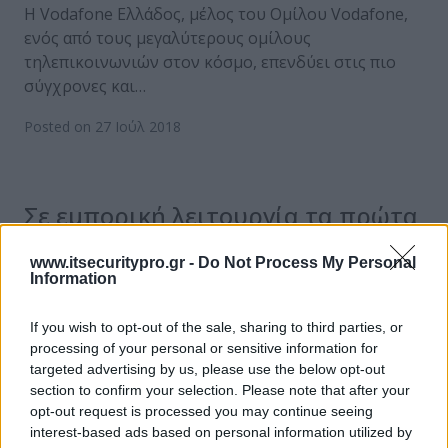
Η Vodafone Ελλάδος, μέλος του Ομίλου Vodafone,
ενός από τους μεγαλύτερους ομίλους
τηλεπικοινωνιών στον κόσμο, επενδύει στις πιο
σύγχρονες και…
Posted on 27 Ιούλ 2018
Σε εμπορική λειτουργία τα πρώτα
δίκτυα FTTH του ΟΤΕ στην Αθήνα
www.itsecuritypro.gr -
Do Not Process My Personal
Εντός της εβδομάδας τίθενται, σύμφωνα με
Information
πληροφορίες σε εμπορική λειτουργία, από τον ΟΤΕ
τα πρώτα τηλεπικοινωνιακά δίκτυα οπτικών ινών
If you wish to opt-out of the sale, sharing to third parties, or
processing of your personal or sensitive information for
που…
targeted advertising by us, please use the below opt-out
section to confirm your selection. Please note that after your
Posted on 27 Ιούν 2018
opt-out request is processed you may continue seeing
interest-based ads based on personal information utilized by