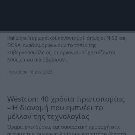
Palo Alto Networks: Οδηγώντας τη
Συμμόρφωση, την Ασφάλεια AI και
την Καινοτομία
Καθώς οι ευρωπαϊκοί κανονισμοί, όπως οι NIS2 και
DORA, αναδιαμορφώνουν το τοπίο της
κυβερνοασφάλειας, οι οργανισμοί χρειάζονται
λύσεις που υπερβαίνουν…
Posted on 16 Δεκ 2025
Westcon: 40 χρόνια πρωτοπορίας
– Η διανομή που εμπνέει το
μέλλον της τεχνολογίας
Όραμα, επενδύσεις και ουσιαστική προσοχή στις
ανάγκες των συνεργατών έχουν καταστήσει δυνατή