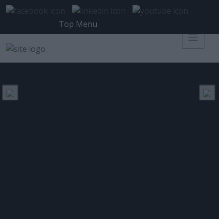
Top Menu
WESTCON
ΕΤΙΚΈΤΑ:
UiPath και Westcon: Νέες
προοπτικές ανάπτυξης για το