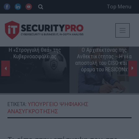
Top Menu
Η «Στρογγυλή Θεά» της
Ο Αρχιτέκτονας της
Κυβερνοασφάλειας
Ανθεκτικότητας – Η νέα
αποστολή του CISO και το
όραμα του RESICONx
ΥΠΟΥΡΓΕΊΟ ΨΗΦΙΑΚΉΣ
ΕΤΙΚΈΤΑ:
ΑΝΑΣΥΓΚΡΌΤΗΣΗΣ