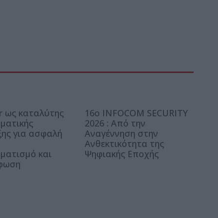
er ως καταλύτης
16ο INFOCOM SECURITY
ηματικής
2026 : Από την
ης για ασφαλή
Αναγέννηση στην
ό
Ανθεκτικότητα της
ματισμό και
Ψηφιακής Εποχής
φωση