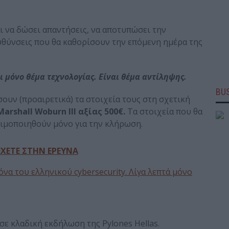
αι να δώσει απαντήσεις, να αποτυπώσει την
ευθύνσεις που θα καθορίσουν την επόμενη ημέρα της
ι μόνο θέμα τεχνολογίας. Είναι θέμα αντίληψης.
BUS
ν (προαιρετικά) τα στοιχεία τους στη σχετική
Marshall Woburn III αξίας 500€
.
Τα στοιχεία που θα
σιμοποιηθούν μόνο για την κλήρωση.
ΧΕΤΕ ΣΤΗΝ ΕΡΕΥΝΑ
να του ελληνικού cybersecurity. Λίγα λεπτά μόνο
ε κλαδική εκδήλωση της Pylones Hellas.