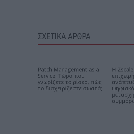
ΣΧΕΤΙΚΑ ΑΡΘΡΑ
Patch Management as a
Η Zscal
Service: Τώρα που
επιχειρ
γνωρίζετε το ρίσκο, πώς
ανάπτυξ
το διαχειρίζεστε σωστά;
ψηφιακ
μετασχη
συμμόρ