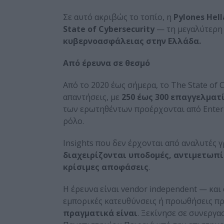
Σε αυτό ακριβώς το τοπίο, η
Pylones
Hell
State
of
Cybersecurity
— τη μεγαλύτερη
κυβερνοασφάλειας στην Ελλάδα.
Από έρευνα σε θεσμό
Από το 2020 έως σήμερα, το The State of 
απαντήσεις, με
250 έως 300 επαγγελματ
των ερωτηθέντων προέρχονται από Enterpr
ρόλο.
Insights που δεν έρχονται από αναλυτές 
διαχειρίζονται υποδομές, αντιμετωπί
κρίσιμες αποφάσεις
.
Η έρευνα είναι vendor independent — και 
εμπορικές κατευθύνσεις ή προωθήσεις π
πραγματικά είναι
. Ξεκίνησε σε συνεργ