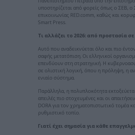
Πανεπιστημίου Πειραιά υπό την επιστημο
υποστηρίζεται από φορείς όπως ο ΣΕΒ, ο ΣΕ
επικοινωνίας RED.comm, καθώς και κορυφα
Smart Press.
Τι αλλάζει το 2026: από προστασία σ
Αυτό που αναδεικνύεται όλο και πιο έντο
σαφής μετατόπιση. Οι ελληνικοί οργανισ
επενδύουν στη στρατηγική. Η κυβερνοασ
σε ολιστική λογική, όπου η πρόληψη, η α
ενιαίο σύστημα.
Παράλληλα, η πολυπλοκότητα εκτοξεύεται.
απειλές πιο στοχευμένες και οι απαιτήσε
DORA για τον χρηματοπιστωτικό τομέα και
ρυθμιστικό τοπίο.
Γιατί έχει σημασία για κάθε επαγγελ