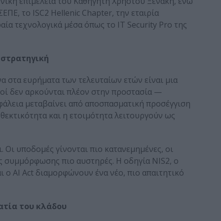
νική επιμέλεια του Καθηγητή Χρήστου Ξενάκη, ενώ
ΠΕ, το ISC2 Hellenic Chapter, την εταιρία
ία τεχνολογικά μέσα όπως το IT Security Pro της
ε στρατηγική
να στα ευρήματα των τελευταίων ετών είναι μια
μοί δεν αρκούνται πλέον στην προστασία —
φάλεια μεταβαίνει από αποσπασματική προσέγγιση
νθεκτικότητα και η ετοιμότητα λειτουργούν ως
 Οι υποδομές γίνονται πιο κατανεμημένες, οι
ις συμμόρφωσης πιο αυστηρές. Η οδηγία NIS2, ο
 ο AI Act διαμορφώνουν ένα νέο, πιο απαιτητικό
ματία του κλάδου