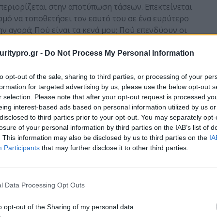
ν περιορίζεται στην αποτύπωση τάσεων. Επεκτείνεται
σμό να τοποθετήσει τον εαυτό του σε ένα ευρύτερο
ν αγορά; Πού είναι τα κενά μου; Πού επενδύουν οι
uritypro.gr -
Do Not Process My Personal Information
ζητήσεις σε εκδηλώσεις όπως το NIS2 Day της
 CIO Summit και τα Cybersecurity Awards — όπου η
to opt-out of the sale, sharing to third parties, or processing of your per
e Year 2025. Παράλληλα, η εταιρεία παραμένει η
formation for targeted advertising by us, please use the below opt-out s
n Europe label από τον ECSO, για 2η συνεχή χρονιά.
r selection. Please note that after your opt-out request is processed y
eing interest-based ads based on personal information utilized by us or
disclosed to third parties prior to your opt-out. You may separately opt-
ση όλων
losure of your personal information by third parties on the IAB’s list of
. This information may also be disclosed by us to third parties on the
IA
bersecurity δεν είναι μόνο η διεξαγωγή της
Participants
that may further disclose it to other third parties.
ευση των ευρημάτων. Κάθε χρόνο, η Pylones Hellas
ι τα συμπεράσματα, ώστε ολόκληρη η αγορά να
ι συμμετείχαν.
l Data Processing Opt Outs
ity 2020» μέχρι την πιο πρόσφατη «The State of
o opt-out of the Sharing of my personal data.
μπεράσματα», όλες οι προηγούμενες εκδόσεις είναι