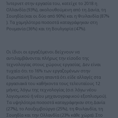
Ίντερνετ στην εργασία του, κατείχε το 2018 η
Ολλανδία (93%), ακολουθούμενη από τη Δανία, τη
Σουηδία (και οι δύο από 90%) και η Φινλανδία (87%
). Τα χαμηλότερα ποσοστά καταγράφηκαν στη
Ρουμανία (36%) και τη Βουλγαρία (47%).
Οι ίδιοι οι εργαζόμενοι δείχνουν να
αντιλαμβάνονται πλήρως την είσοδο της
τεχνολογίας στους χώρους εργασίας. Δεν είναι
τυχαίο ότι το 16% των εργαζομένων στην
Ευρωπαϊκή Ένωση απαντά ότι είδε αλλαγές στα
εργασιακά του καθήκοντα τους τελευταίους 12
μήνες, λόγω της τεχνολογίας (σ.σ. λόγω νέου
λογισμικού ή νέου μηχανογραφικού εξοπλισμού).
Τα υψηλότερα ποσοστά καταγράφηκαν στη Δανία
(27%), το Λουξεμβούργο (25%), τη Φινλανδία, τη
Σουηδία και την Ολλανδία (23% κάθε χώρα). Στο