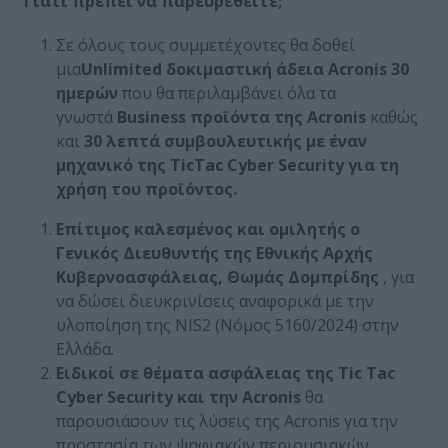
Γιατί
πρέπει να παρευρεθείτε;
Σε όλους τους συμμετέχοντες θα δοθεί
μια
Unlimited
δοκιμαστική άδεια Acronis
30
ημερών
που θα περιλαμβάνει όλα τα
γνωστά
Business
προϊόντα της Acronis
καθώς
και
30 λεπτά συμβουλευτικής με έναν
μηχανικό της TicTac
Cyber
Security
για τη
χρήση του προϊόντος.
Επίτιμος καλεσμένος και ομιλητής ο
Γενικός Διευθυντής της Εθνικής Αρχής
Κυβερνοασφάλειας, Θωμάς Δομπρίδης
, για
να δώσει διευκρινίσεις αναφορικά με την
υλοποίηση της NIS2 (Νόμος 5160/2024) στην
Ελλάδα.
Ειδικοί σε θέματα ασφάλειας της Tic
Tac
Cyber
Security
και την Acronis
θα
παρουσιάσουν τις λύσεις της Acronis για την
προστασία των ψηφιακών περιουσιακών