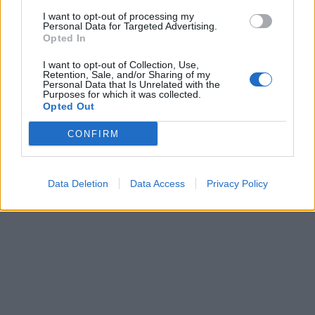
Περιεχόμενα τεύχους
I want to opt-out of processing my
Personal Data for Targeted Advertising.
Opted In
I want to opt-out of Collection, Use,
Retention, Sale, and/or Sharing of my
Personal Data that Is Unrelated with the
Purposes for which it was collected.
Opted Out
CONFIRM
Data Deletion
Data Access
Privacy Policy