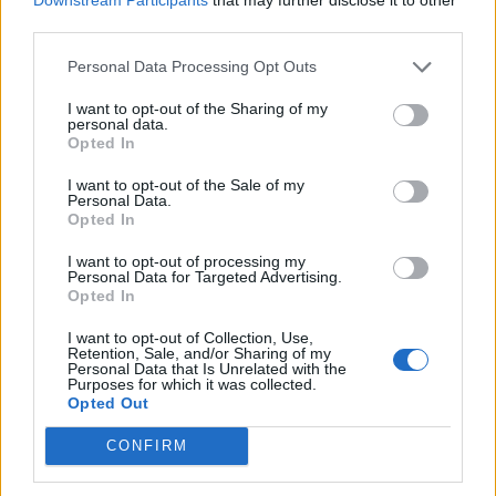
Εκπαιδεύστε τον εαυτό σας και την
third parties.
οικογένειά σας
– Μάθετε να αναγνωρίζετε τις
πιο συνηθισμένες απάτες και ενθαρρύνετε τα
Personal Data Processing Opt Outs
μέλη της οικογένειάς σας να συζητούν τυχόν
I want to opt-out of the Sharing of my
ύποπτα περιστατικά που συναντούν, ώστε να τα
personal data.
αντιμετωπίζετε μαζί.
Opted In
Προστατέψτε τους λογαριασμούς σας
–
I want to opt-out of the Sale of my
Βεβαιωθείτε ότι όλοι οι διαδικτυακοί
Personal Data.
Opted In
λογαριασμοί της οικογένειάς σας διαθέτουν
ισχυρούς, μοναδικούς κωδικούς πρόσβασης.
I want to opt-out of processing my
Ενεργοποιήστε την επαλήθευση δύο
Personal Data for Targeted Advertising.
Opted In
παραγόντων (2FA) όπου είναι δυνατόν.
Μείνετε ενημερωμένοι
– Διατηρείτε το
I want to opt-out of Collection, Use,
Retention, Sale, and/or Sharing of my
λογισμικό σας — συμπεριλαμβανομένων των
Personal Data that Is Unrelated with the
προγραμμάτων κυβερνοασφάλειας — πάντα
Purposes for which it was collected.
Opted Out
ενημερωμένο. Μην ξεχνάτε να ενημερώνετε και
το δρομολογητή σας.
CONFIRM