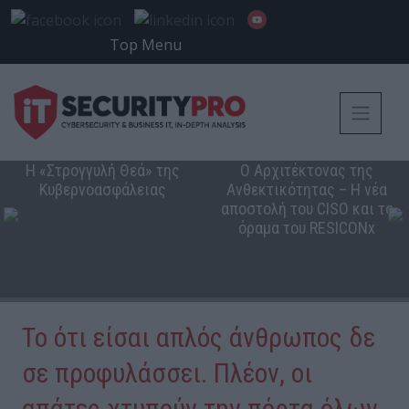
Top Menu
Η «Στρογγυλή Θεά» της
Ο Αρχιτέκτονας της
Κυβερνοασφάλειας
Ανθεκτικότητας – Η νέα
αποστολή του CISO και το
όραμα του RESICONx
Το ότι είσαι απλός άνθρωπος δε
σε προφυλάσσει. Πλέον, οι
απάτες χτυπούν την πόρτα όλων.