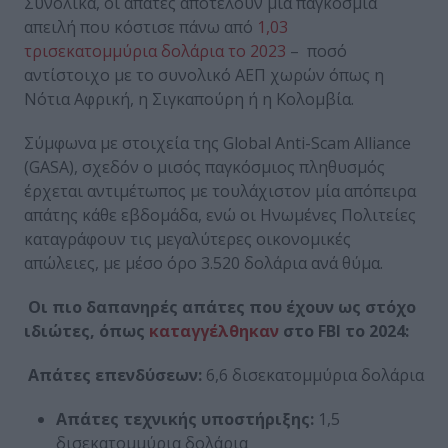
Συνολικά, οι απάτες αποτελούν μια παγκόσμια
απειλή που κόστισε πάνω από
1,03
τρισεκατομμύρια δολάρια το 2023
– ποσό
αντίστοιχο με το συνολικό ΑΕΠ χωρών όπως η
Νότια Αφρική, η Σιγκαπούρη ή η Κολομβία.
Σύμφωνα με στοιχεία της Global Anti-Scam Alliance
(GASA), σχεδόν ο μισός παγκόσμιος πληθυσμός
έρχεται αντιμέτωπος με τουλάχιστον μία απόπειρα
απάτης κάθε εβδομάδα, ενώ οι Ηνωμένες Πολιτείες
καταγράφουν τις μεγαλύτερες οικονομικές
απώλειες, με μέσο όρο 3.520 δολάρια ανά θύμα.
Οι πιο δαπανηρές απάτες που έχουν ως στόχο
ιδιώτες, όπως
καταγγέλθηκαν
στο FBI το 2024:
Απάτες επενδύσεων:
6,6 δισεκατομμύρια δολάρια
Απάτες τεχνικής υποστήριξης:
1,5
δισεκατομμύρια δολάρια