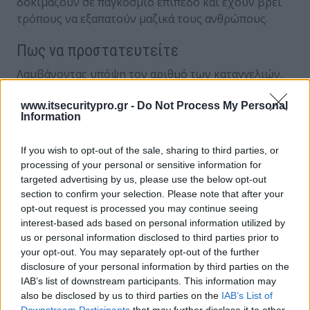
δοκιμάζουν σε παγκόσμιο επίπεδο και έχουν βρει
τρόπους να εξαπατούν μαζικά τους ανθρώπους.
Πως να προστατευτείτε
Λαμβάνοντας υπόψη τον αριθμό των καταγγελιών,
το ποσοστό επιτυχίας των οικονομικών απατών
www.itsecuritypro.gr -
Do Not Process My Personal
παραμένει ανησυχητικά υψηλό (37% στις ΗΠΑ και
Information
35% στο Ηνωμένο Βασίλειο). Αυτό σημαίνει ότι από
εδώ και στο εξής, η ευαισθητοποίηση του κοινού
If you wish to opt-out of the sale, sharing to third parties, or
και η πρόληψη των κινδύνων πρέπει να
processing of your personal or sensitive information for
αποτελέσουν δεύτερη φύση.
targeted advertising by us, please use the below opt-out
section to confirm your selection. Please note that after your
Ας επισημάνουμε τα βασικά:
opt-out request is processed you may continue seeing
interest-based ads based on personal information utilized by
Επαληθεύστε πριν εμπιστευτείτε
– Κανόνας
us or personal information disclosed to third parties prior to
αριθ. 1: επαληθεύετε πάντα την ταυτότητα και το
your opt-out. You may separately opt-out of the further
αίτημα ή την προσφορά οποιουδήποτε
disclosure of your personal information by third parties on the
IAB’s list of downstream participants. This information may
επικοινωνεί μαζί σας απροσδόκητα — ειδικά αν
also be disclosed by us to third parties on the
IAB’s List of
ζητά χρήματα ή προσωπικές πληροφορίες.
Downstream Participants
that may further disclose it to other