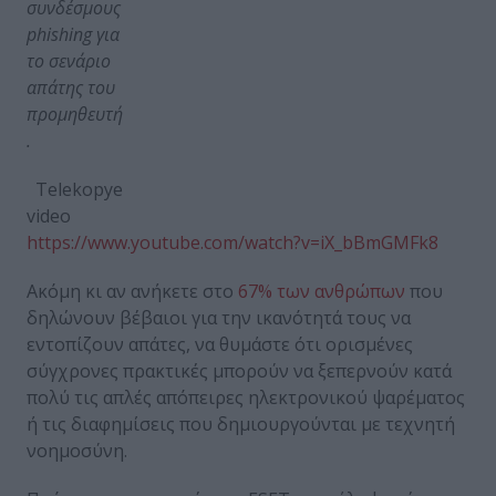
συνδέσμους
phishing
για
το σενάριο
απάτης του
προμηθευτή
.
Telekopye
video
https://www.youtube.com/watch?v=iX_bBmGMFk8
Ακόμη κι αν ανήκετε στο
67% των ανθρώπων
που
δηλώνουν βέβαιοι για την ικανότητά τους να
εντοπίζουν απάτες, να θυμάστε ότι ορισμένες
σύγχρονες πρακτικές μπορούν να ξεπερνούν κατά
πολύ τις απλές απόπειρες ηλεκτρονικού ψαρέματος
ή τις διαφημίσεις που δημιουργούνται με τεχνητή
νοημοσύνη.