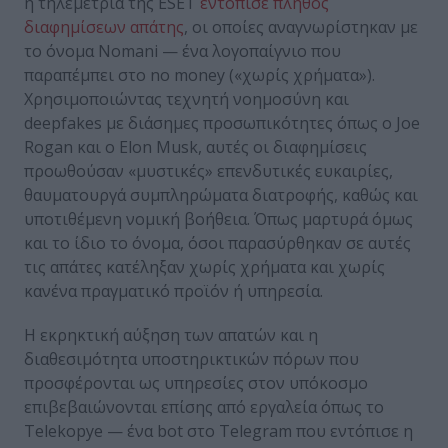
η τηλεμετρία της ESET
εντόπισε πλήθος
διαφημίσεων απάτης
, οι οποίες αναγνωρίστηκαν με
το όνομα Nomani — ένα λογοπαίγνιο που
παραπέμπει στο no money («χωρίς χρήματα»).
Χρησιμοποιώντας τεχνητή νοημοσύνη και
deepfakes με διάσημες προσωπικότητες όπως ο Joe
Rogan και ο Elon Musk, αυτές οι διαφημίσεις
προωθούσαν «μυστικές» επενδυτικές ευκαιρίες,
θαυματουργά συμπληρώματα διατροφής, καθώς και
υποτιθέμενη νομική βοήθεια. Όπως μαρτυρά όμως
και το ίδιο το όνομα, όσοι παρασύρθηκαν σε αυτές
τις απάτες κατέληξαν χωρίς χρήματα και χωρίς
κανένα πραγματικό προϊόν ή υπηρεσία.
Η εκρηκτική αύξηση των απατών και η
διαθεσιμότητα υποστηρικτικών πόρων που
προσφέρονται ως υπηρεσίες στον υπόκοσμο
επιβεβαιώνονται επίσης από εργαλεία όπως το
Telekopye — ένα bot στο Telegram που εντόπισε η