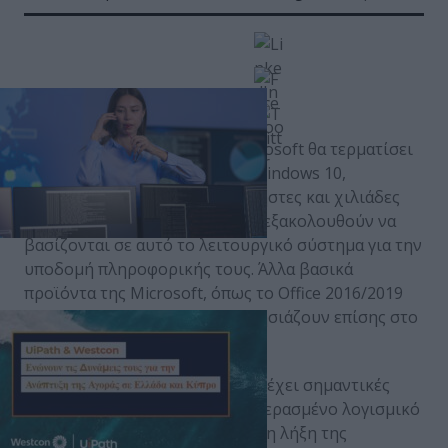
Τον Οκτώβριο του 2025, η Microsoft θα τερματίσει
επίσημα την υποστήριξη των Windows 10,
επηρεάζοντας εκατομμύρια χρήστες και χιλιάδες
επιχειρήσεις παγκοσμίως, που εξακολουθούν να
βασίζονται σε αυτό το λειτουργικό σύστημα για την
υποδομή πληροφορικής τους. Άλλα βασικά
προϊόντα της Microsoft, όπως το Office 2016/2019
και ο Exchange Server 2019, πλησιάζουν επίσης στο
τέλος του κύκλου υποστήριξης.
Αυτή η κίνηση της Microsoft θα έχει σημαντικές
επιπτώσεις. Παρόλο που το ξεπερασμένο λογισμικό
μπορεί να λειτουργεί και μετά τη λήξη της