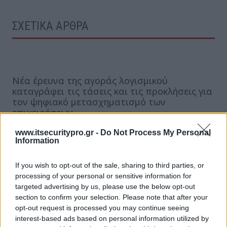
ΣΧΕΤΙΚΑ ΑΡΘΡΑ
Νέα έρευνα της αγοράς λογισμικού
καταγράφει τις τάσεις και τις προκλήσεις για
τον ψηφιακό μετασχηματισμό των
επιχειρήσεων
www.itsecuritypro.gr -
Do Not Process My Personal
Information
AI Agents: Θα αντέξουν οι ελληνικές
επιχειρήσεις την επόμενη κυβερνοεπίθεση;
If you wish to opt-out of the sale, sharing to third parties, or
processing of your personal or sensitive information for
targeted advertising by us, please use the below opt-out
Οδηγός νόμιμης μεταπώλησης software: Τι
section to confirm your selection. Please note that after your
πρέπει να γνωρίζουν οι ελληνικές
opt-out request is processed you may continue seeing
επιχειρήσεις
interest-based ads based on personal information utilized by