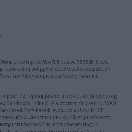
ν
α
136
ax
, υποστηρίζει
Wi
–
Fi
6
με έως
16
SSID
(8 ανά
ing, προηγμένη ασύρματη ασφάλεια και διαχείριση
ει επιπλέον κουμπιά για factory reset και
ς Vigor2136 περιλαμβάνονται πολιτικές διαχείρισης
sed Bandwidth limit κα), δυνατότητα failover και WAN
 Tag-based, Port-based), ενσωματωμένος DHCP
cation μέσω «click through» και εξωτερικού portal
κτηριστικά ασφαλείας, traffic monitoring και
roller για τη
δωρεάν διαχείριση
έως 9 access