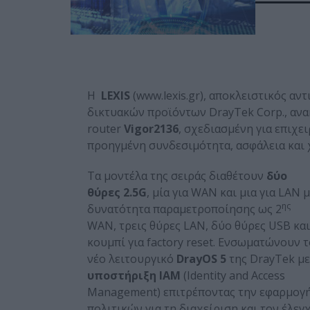
Η
LEXIS
(www.lexis.gr), αποκλειστικός α
δικτυακών προϊόντων DrayTek Corp., ανα
router
Vigor
2136
, σχεδιασμένη για επιχε
προηγμένη συνδεσιμότητα, ασφάλεια και 
Τα μοντέλα της σειράς διαθέτουν
δύο
θύρες 2.5
G
, μία για WAN και μια για LAN 
ης
δυνατότητα παραμετροποίησης ως 2
WAN, τρεις θύρες LAN, δύο θύρες USB και
κουμπί για factory reset. Ενσωματώνουν τ
νέο λειτουργικό
DrayOS
5
της DrayTek με
υποστήριξη
IAM
(Identity and Access
Management) επιτρέποντας την εφαρμογ
πολιτικών για τη διαχείριση και τον έλεγ