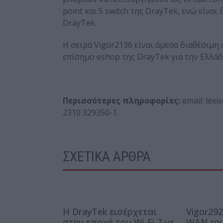
point και 5 switch της DrayTek, ενώ είνα
DrayTek.
Η σειρά Vigor2136 είναι άμεσα διαθέσιμη 
επίσημο eshop της DrayTek για την Ελλάδα
Περισσότερες πληροφορίες:
email: lexi
2310 329350-1.
ΣΧΕΤΙΚΑ ΑΡΘΡΑ
Η DrayTek εισέρχεται
Vigor292
στην εποχή του Wi-Fi 7 με
WAN rou