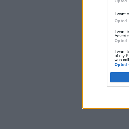
Opted 
I want t
Opted 
I want 
Advertis
Opted 
I want t
of my P
was col
Opted 