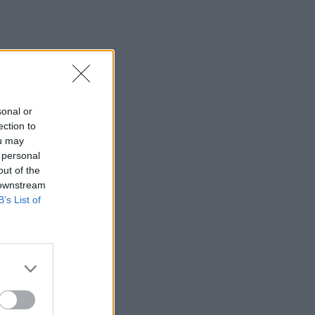
sonal or
ection to
ou may
 personal
out of the
 downstream
B’s List of