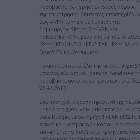
πρόσβασης των χρηστών στους πόρους
της επιχείρησης. Επιπλέον, υποστηρίζου
έως 4 VPN tunnels με δυνατότητα
δημιουργίας Site-to-Site VPN και
Teleworker VPN, μέσα από τα πρωτόκολλ
IPsec, IKEv1/IKEv2, IKEv2-EAP, IPsec-XAuth,
OpenVPN και Wireguard.
Το ασύρματο μοντέλο της σειράς,
Vigor
2
μπάντα), εξαιρετικό roaming, band steer
πρόσβασης ασύρματων χρηστών, ενώ διαθέτ
WLAN/WPS.
Στα προηγμένα χαρακτηριστικά της σειρά
Bandwidth (QoS, VoIP prioritization, IP-ba
Data Budget, υποστήριξη 8 VLAN (802.1q
server και Hotspot Web Portal με authenti
server. Επίσης, διαθέτουν προηγμένα χαρα
μπορούν να λειτουργήσουν ως virtual cont