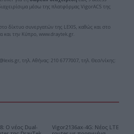
ι διαχειρίσιμα μέσω της πλατφόρμας VigorACS της
στο δίκτυο συνεργατών της LEXIS, καθώς και στο
 και την Κύπρο, www.draytek.gr.
s@lexis.gr, τηλ. Αθήνας: 210 6777007, τηλ. Θεσ/νίκης:
8: Ο νέος Dual-
Vigor2136ax-4G: Νέος LTE
ter της DrayTek
router με προηγμένα