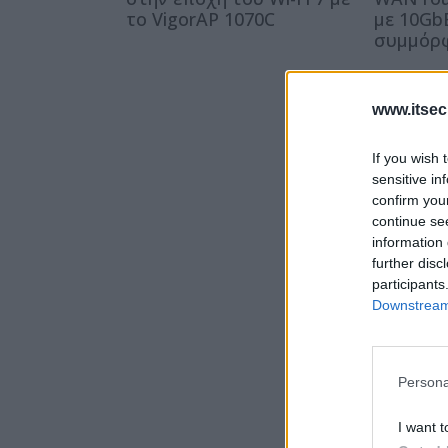
το VigorAP 1070C
με 10Gb
συμμόρφ
www.itsec
If you wish 
sensitive in
confirm you
continue se
information 
further disc
participants
Downstream 
Persona
I want t