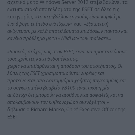
σχετικά με το Windows Server 2012 επιβεβαιώνει τα
εντυπωσιακά αποτελέσματα της ESET σε όλες τις
κατηγορίες:
«Το περιβάλλον εργασίας είναι κομψό με
ένα άψογο επίπεδο ενδείξεων»
και:
«Εξαιρετική
ανίχνευση, με καλά αποτελέσματα επιδόσεων παντού και
κανένα πρόβλημα με τη «
WildList
» των
malware
.»
«
Βασικός
στόχος
μας
στην
ESET,
είναι
να
προστατεύουμε
τ
ους
χρήστες
και
τα
δεδομένα
τους
,
χωρίς
να
επιβαρύνεται
η
απόδοση
του
συστήματος
.
Οι
λύσεις της
ESET
χρησιμοποιούνται ευρέως και
προτείνονται από εκατομμύρια χρήστες παγκοσμίως και
το συγκεκριμένο βραβείο
VB100
είναι ακόμη μία
απόδειξη ότι μπορούν να αισθάνονται ασφαλείς και να
απολαμβάνουν τον κυβερνοχώρο ανενόχλητοι
,
»
δήλωσε ο Richard Marko, Chief Executive Officer της
ESET.