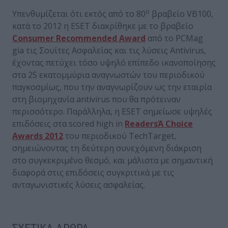
ο
Υπενθυμίζεται ότι εκτός από το 80
βραβείο VB100,
κατά το 2012 η ESET διακρίθηκε με το βραβείο
Consumer Recommended Award
από το PCMag
gia τις Σουίτες Ασφαλείας και τις λύσεις Antivirus,
έχοντας πετύχει τόσο υψηλό επίπεδο ικανοποίησης
στα 25 εκατομμύρια αναγνωστών του περιοδικού
παγκοσμίως, που την αναγνωρίζουν ως την εταιρία
στη βιομηχανία antivirus που θα πρότειναν
περισσότερο. Παράλληλα, η ESET σημείωσε υψηλές
επιδόσεις στα scored high in
ReadersΆ Choice
Awards 2012
του περιοδικού TechTarget,
σημειώνοντας τη δεύτερη συνεχόμενη διάκριση
στο συγκεκριμένο θεσμό, και μάλιστα με σημαντική
διαφορά στις επιδόσεις συγκριτικά με τις
ανταγωνιστικές λύσεις ασφαλείας.