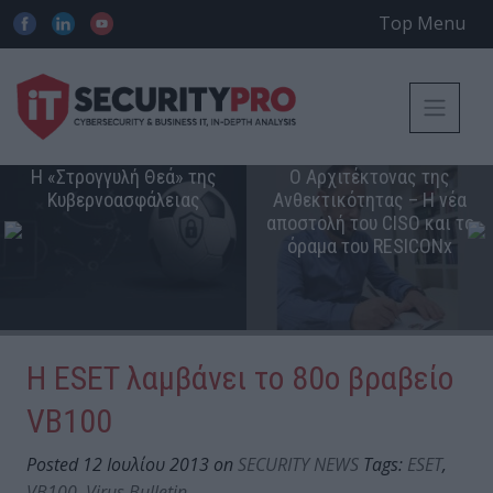
Top Menu
Η «Στρογγυλή Θεά» της
Ο Αρχιτέκτονας της
Κυβερνοασφάλειας
Ανθεκτικότητας – Η νέα
αποστολή του CISO και το
όραμα του RESICONx
Η ESET λαμβάνει το 80ο βραβείο
VB100
Posted 12 Ιουλίου 2013 on
SECURITY NEWS
Tags:
ESET
,
VB100
,
Virus Bulletin