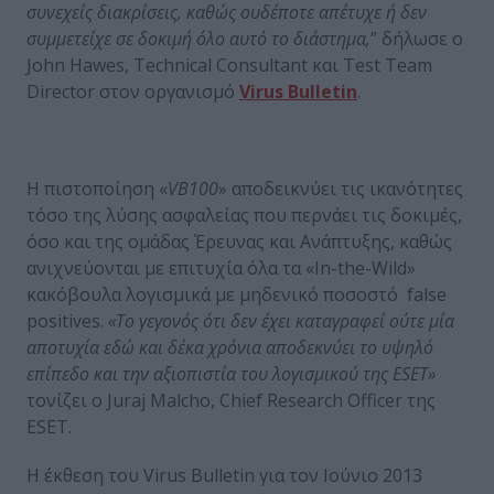
συνεχείς διακρίσεις, καθώς ουδέποτε απέτυχε ή δεν
συμμετείχε σε δοκιμή όλο αυτό το διάστημα,
” δήλωσε ο
John Hawes, Technical Consultant και Test Team
Director στον οργανισμό
Virus Bulletin
.
Η πιστοποίηση «
VB100
» αποδεικνύει τις ικανότητες
τόσο της λύσης ασφαλείας που περνάει τις δοκιμές,
όσο και της ομάδας Έρευνας και Ανάπτυξης, καθώς
ανιχνεύονται με επιτυχία όλα τα «In-the-Wild»
κακόβουλα λογισμικά με μηδενικό ποσοστό false
positives.
«Το γεγονός ότι δεν έχει καταγραφεί ούτε μία
αποτυχία εδώ και δέκα χρόνια αποδεκνύει το υψηλό
επίπεδο και την αξιοπιστία του λογισμικού της ESET»
τονίζει ο Juraj Malcho, Chief Research Officer της
ESET.
Η έκθεση του Virus Bulletin για τον Ιούνιο 2013