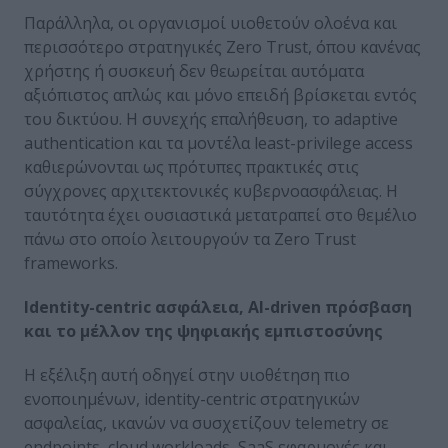
Παράλληλα, οι οργανισμοί υιοθετούν ολοένα και
περισσότερο στρατηγικές Zero Trust, όπου κανένας
χρήστης ή συσκευή δεν θεωρείται αυτόματα
αξιόπιστος απλώς και μόνο επειδή βρίσκεται εντός
του δικτύου. Η συνεχής επαλήθευση, το adaptive
authentication και τα μοντέλα least-privilege access
καθιερώνονται ως πρότυπες πρακτικές στις
σύγχρονες αρχιτεκτονικές κυβερνοασφάλειας. Η
ταυτότητα έχει ουσιαστικά μετατραπεί στο θεμέλιο
πάνω στο οποίο λειτουργούν τα Zero Trust
frameworks.
Identity-centric ασφάλεια, AI-driven πρόσβαση
και το μέλλον της ψηφιακής εμπιστοσύνης
Η εξέλιξη αυτή οδηγεί στην υιοθέτηση πιο
ενοποιημένων, identity-centric στρατηγικών
ασφαλείας, ικανών να συσχετίζουν telemetry σε
endpoints, cloud workloads, SaaS εφαρμογές και