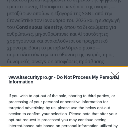
εμπιστοσύνης. Πρόσφατες κινήσεις της αγοράς —
μεταξύ των οποίων η εξαγορά της SGNL από την
CrowdStrike τον Ιανουάριο του 2026 και η εισαγωγή
του
Continuous
Identity
, όπου τα δικαιώματα για
ανθρώπινες, μη-ανθρώπινες και AI ταυτότητες
χορηγούνται και ανακαλούνται σε πραγματικό
χρόνο με βάση το μεταβαλλόμενο ρίσκο—
σηματοδοτούν την κατεύθυνση της αγοράς: προς
δυναμικές, always-on αποφάσεις πρόσβασης
σχεδιασμένες για περιβάλλοντα όπου οι AI agents
δρουν αυτόνομα και σε ταχύτητα μηχανής. Στο
www.itsecuritypro.gr -
Do Not Process My Personal
τοπίο κυβερνοασφάλειας της εποχής της AI, η
Information
προστασία των ταυτοτήτων ισοδυναμεί με την
προστασία της ίδιας της επιχείρησης.
If you wish to opt-out of the sale, sharing to third parties, or
processing of your personal or sensitive information for
Η CrowdStrike
διανέμεται στην Ελλάδα μέσω
targeted advertising by us, please use the below opt-out
section to confirm your selection. Please note that after your
της Ingecom
Ignition
. Για περισσότερες
opt-out request is processed you may continue seeing
πληροφορίες, επικοινωνήστε μαζί μας στο
interest-based ads based on personal information utilized by