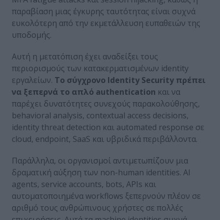
παραβίαση μιας έγκυρης ταυτότητας είναι συχνά
ευκολότερη από την εκμετάλλευση ευπαθειών της
υποδομής.
Αυτή η μετατόπιση έχει αναδείξει τους
περιορισμούς των κατακερματισμένων identity
εργαλείων.
Το σύγχρονο
Identity
Security
πρέπει
να ξεπερνά το απλό authentication
και να
παρέχει δυνατότητες συνεχούς παρακολούθησης,
behavioral analysis, contextual access decisions,
identity threat detection και automated response σε
cloud, endpoint, SaaS και υβριδικά περιβάλλοντα.
Παράλληλα, οι οργανισμοί αντιμετωπίζουν μια
δραματική αύξηση των non-human identities. AI
agents, service accounts, bots, APIs και
αυτοματοποιημένα workflows ξεπερνούν πλέον σε
αριθμό τους ανθρώπινους χρήστες σε πολλές
επιχειρήσεις. Αυτά τα machine identities συχνά