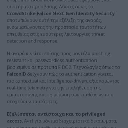
συστήματα πρόσβασης. Λύσεις όπως το
CrowdStrike
Falcon
Next
-Gen
Identity
Security
αποτυπώνουν αυτή την εξέλιξη της αγοράς,
ενσωματώνοντας την προστασία ταυτοτήτων
απευθείας στις ευρύτερες λειτουργίες threat
detection and response.
Η αγορά κινείται επίσης προς μοντέλα phishing-
resistant και passwordless authentication
βασισμένα σε πρότυπα FIDO2. Τεχνολογίες όπως το
FalconID
δείχνουν πώς το authentication γίνεται
πιο contextual και intelligence-driven, αξιοποιώντας
real-time telemetry για την επαλήθευση της
εμπιστοσύνης και τη μείωση των επιθέσεων που
στοχεύουν ταυτότητες.
Εξελίσσεται αντίστοιχα και το privileged
access
.
Αντί για μόνιμα διαχειριστικά δικαιώματα,
οι οργανισμοί υιοθετούν ολοένα και περισσότερο