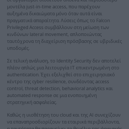
μοντέλα just-in-time access, που παρέχουν
αυξημένα δικαιώματα μόνο όταν αυτά είναι
πραγματικά απαραίτητα. Λύσεις όπως το Falcon
Privileged Access συμβάλλουν στη μείωση των
κινδύνων lateral movement, απλοποιώντας
ταυτόχρονα τη διαχείριση πρόσβασης σε υβριδικές
υποδομές.
Σε τελική ανάλυση, το Identity Security δεν αποτελεί
πλέον απλώς μια λειτουργία IT επικεντρωμένη στο
authentication. Έχει εξελιχθεί στο επιχειρησιακό
κέντρο της cyber resilience, συνδέοντας access
control, threat detection, behavioral analytics και
automated response σε μια ενοποιημένη
στρατηγική ασφαλείας.
Καθώς η υιοθέτηση του cloud και της AI συνεχίζουν
να επαναπροσδιορίζουν τα εταιρικά περιβάλλοντα,
η ταυτότητα θα παραμείνει το θεμέλιο της ψηφιακής