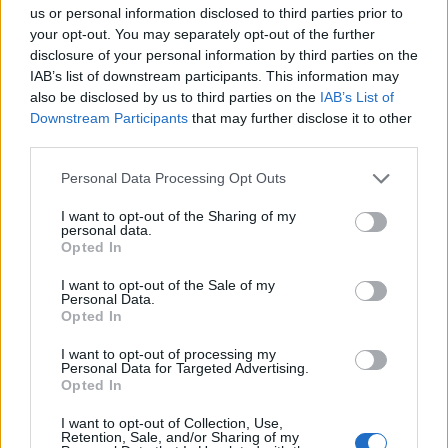
infogreece
@ingecom
.net
.
us or personal information disclosed to third parties prior to
your opt-out. You may separately opt-out of the further
disclosure of your personal information by third parties on the
IAB’s list of downstream participants. This information may
ΣΧΕΤΙΚΑ ΑΡΘΡΑ
also be disclosed by us to third parties on the
IAB’s List of
Downstream Participants
that may further disclose it to other
third parties.
Personal Data Processing Opt Outs
Το κανάλι διανομής εξελίσσεται προς ακόμη
πιο εξειδικευμένα μοντέλα
I want to opt-out of the Sharing of my
personal data.
Opted In
Η Zscaler ως καταλύτης επιχειρηματικής
I want to opt-out of the Sale of my
Personal Data.
ανάπτυξης για ασφαλή ψηφιακό
Opted In
μετασχηματισμό και συμμόρφωση
I want to opt-out of processing my
Personal Data for Targeted Advertising.
Opted In
16ο INFOCOM SECURITY 2026 : Από την
Αναγέννηση στην Ανθεκτικότητα της
I want to opt-out of Collection, Use,
Ψηφιακής Εποχής
Retention, Sale, and/or Sharing of my