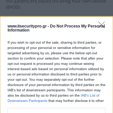
του χρήστη στη λογική του ΅Bring Your Own DeviceΆ
(BYOD).
Τα
TCCM
και
TSCM 2.0
θα είναι διαθέσιμα στην
Ευρώπη το πρώτο τρίμηνο του 2014.
www.itsecuritypro.gr -
Do Not Process My Personal
Information
If you wish to opt-out of the sale, sharing to third parties, or
ΣΧΕΤΙΚΑ ΑΡΘΡΑ
processing of your personal or sensitive information for
targeted advertising by us, please use the below opt-out
section to confirm your selection. Please note that after your
opt-out request is processed you may continue seeing
interest-based ads based on personal information utilized by
Η Toshiba παρουσιάζει τους εξελιγμένους
us or personal information disclosed to third parties prior to
φορητούς σκληρούς δίσκους CANVIO για
your opt-out. You may separately opt-out of the further
ασφαλή αποθήκευση προσωπικών
disclosure of your personal information by third parties on the
δεδομένων
IAB’s list of downstream participants. This information may
also be disclosed by us to third parties on the
IAB’s List of
Downstream Participants
that may further disclose it to other
Δείτε όλη την εικόνα με τις TD-X551Xκαι TD-
third parties.
X551Mτης Toshiba –40cm (55”) LED backlit