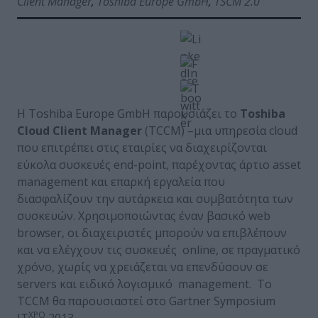
Client Manager
,
Toshiba Europe GmbH
,
TSCM 2.0
Η Toshiba Europe GmbH παρουσιάζει το
Toshiba
Cloud Client Manager
(TCCM) –μια υπηρεσία cloud
που επιτρέπει στις εταιρίες να διαχειρίζονται
εύκολα συσκευές end-point, παρέχοντας άρτιο asset
management και επαρκή εργαλεία που
διασφαλίζουν την αυτάρκεια και συμβατότητα των
συσκευών. Χρησιμοποιώντας έναν βασικό web
browser, οι διαχειριστές μπορούν να επιβλέπουν
και να ελέγχουν τις συσκευές online, σε πραγματικό
χρόνο, χωρίς να χρειάζεται να επενδύσουν σε
servers και ειδικό λογισμικό management. Το
TCCM θα παρουσιαστεί στο Gartner Symposium
XPO
IT
2013.