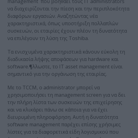
management που βοηθάει τους IT administrators
να διαχειρίζονται την πίεση και την περιπλοκότητα
διαφόρων εργασιών. Αναζητώντας νέα
χαρακτηριστικά, όπως υποστήριξη πολλαπλών
συσκευών, οι εταιρίες έχουν πλέον τη δυνατότητα
να επιλέγουν τη λύση της Toshiba.
Τα ενισχυμένα χαρακτηριστικά κάνουν εύκολη τη
διαδικασία λήψης αποφάσεων για hardware και
software.¶λλωστε, το IT asset management είναι
σημαντικό για την οργάνωση της εταιρίας.
Με το TCCM, ο administrator μπορεί να
χρησιμοποιήσει τη management screen για να δει
την πλήρη λίστα των συσκευών της επιχείρησης
και να κλικάρει πάνω σε κάποια για να έχει
διευρυμένη πληροφόρηση. Αυτή η δυνατότητα
software management παρέχει επίσης χρήσιμες
λίστες για τα διαφορετικά είδη λογισμικού που