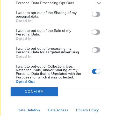
Personal Data Processing Opt Outs
videowall με πολλαπλές οθόνες
I want to opt-out of the Sharing of my
personal data.
Opted In
Η Toshiba παρουσιάζει το Toshiba Cloud
Client Manager
I want to opt-out of the Sale of my
Personal Data.
Opted In
ΕΓΓΡΑΦΗ ΣΤΟ NEWSLETTER
I want to opt-out of processing my
Personal Data for Targeted Advertising.
Opted In
I want to opt-out of Collection, Use,
Retention, Sale, and/or Sharing of my
ΤΕΛΕΥΤΑΙΟ ΤΕΥΧΟΣ
Personal Data that Is Unrelated with the
Purposes for which it was collected.
Opted Out
Περιεχόμενα τεύχους
CONFIRM
Data Deletion
Data Access
Privacy Policy