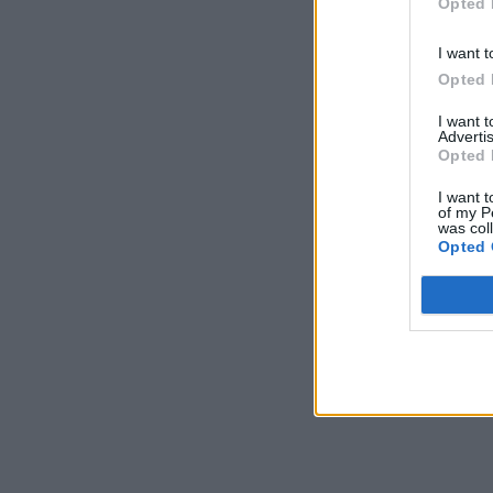
Opted 
I want t
Opted 
I want 
Advertis
Opted 
I want t
of my P
was col
Opted 