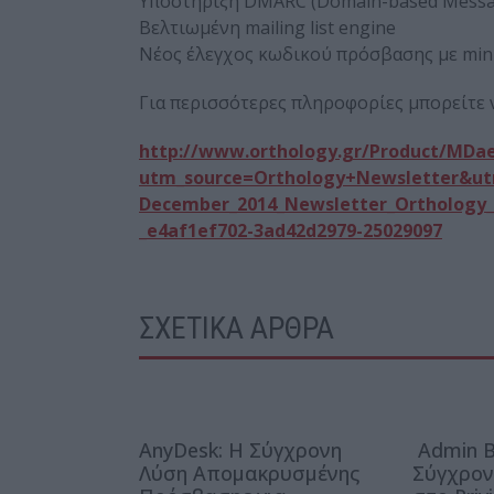
Υποστήριξη DMARC (Domain-based Message
Βελτιωμένη mailing list engine
Νέος έλεγχος κωδικού πρόσβασης με min
Για περισσότερες πληροφορίες μπορείτε ν
http://www.orthology.gr/Product/MDa
utm_source=Orthology+Newsletter&u
December_2014_Newsletter_Ortholog
_e4af1ef702-3ad42d2979-25029097
ΣΧΕΤΙΚΑ ΑΡΘΡΑ
AnyDesk: Η Σύγχρονη
Admin B
Λύση Απομακρυσμένης
Σύγχρον