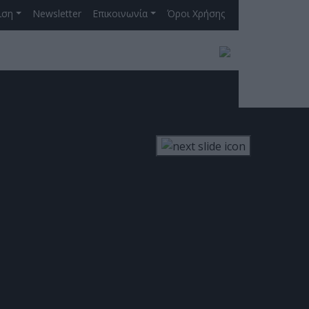
ιση
Newsletter
Επικοινωνία
Όροι Χρήσης
ινός Στόχος
ΓΡΑΦΗ ΣΤΟ NEWSLETTER