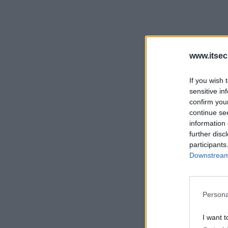
www.itsec
If you wish 
sensitive in
confirm you
continue se
information 
further disc
participants
Downstream 
Persona
I want t