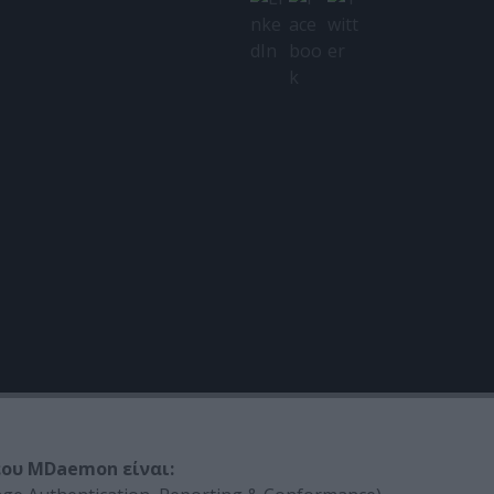
ΤΕ
ις και διορθώσεις στη νέα έκδοση του MDaemon
α και των πιο απαιτητικών πελατών της.
έου MDaemon είναι: