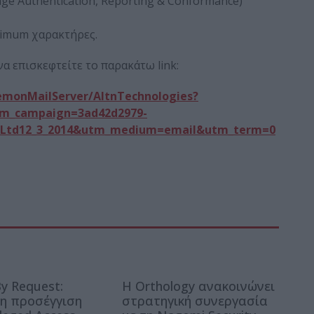
 Authentication, Reporting & Conformance)
imum χαρακτήρες.
α επισκεφτείτε το παρακάτω link:
emonMailServer/AltnTechnologies?
tm_campaign=3ad42d2979-
y_Ltd12_3_2014&utm_medium=email&utm_term=0
y Request:
Η Orthology ανακοινώνει
η προσέγγιση
στρατηγική συνεργασία