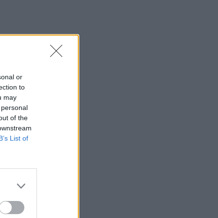
sonal or
ection to
ou may
 personal
out of the
 downstream
B’s List of