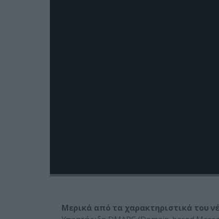
Η
Alt-N Technologies
εισήγαγε βελτιώσε
14.5.1, ώστε να καλύψει τις ανάγκες ακόμ
Μερικά από τα χαρακτηριστικά του ν