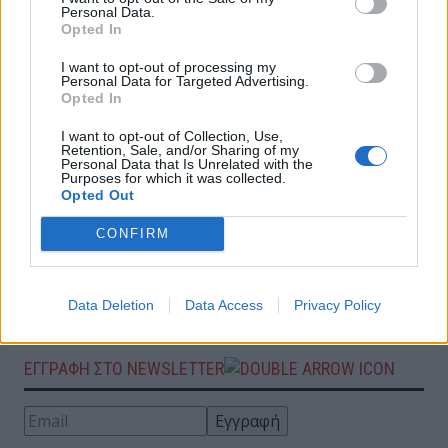
Personal Data.
Opted In
Σχόλιο της Kaspersky Lab αναφορικά με τις
I want to opt-out of processing my
ευπάθειες στο λογισμικό επικοινωνίας
Personal Data for Targeted Advertising.
WhatsApp
Opted In
I want to opt-out of Collection, Use,
Retention, Sale, and/or Sharing of my
Η Kaspersky Lab προστατεύει τις
Personal Data that Is Unrelated with the
Purposes for which it was collected.
επιχειρήσεις blockchain από ψηφιακές
Opted Out
επιθέσεις και απάτες
CONFIRM
Η Kaspersky Lab ενώνει τις δυνάμεις της με
βιομηχανικούς ηγέτες, παρέχοντας πρακτική
Data Deletion
Data Access
Privacy Policy
τεχνική καθοδήγηση για το IoT
ΕΓΓΡΑΦΗ ΣΤΟ NEWSLETTER