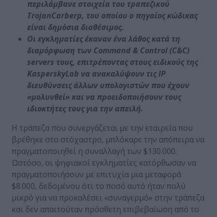
περιλάμβανε στοιχεία του τραπεζικού
Trojan
Carberp
, του οποίου ο πηγαίος κώδικας
είναι δημόσια διαθέσιμος.
Οι εγκληματίες έκαναν ένα λάθος κατά τη
διαμόρφωση των
Command
&
Control
(
C
&
C
)
servers
τους, επιτρέποντας στους ειδικούς της
Kaspersky
Lab
να ανακαλύψουν τις
IP
διευθύνσεις άλλων υπολογιστών που έχουν
«μολυνθεί» και να προειδοποιήσουν τους
ιδιοκτήτες τους για την απειλή.
Η τράπεζα που συνεργάζεται με την εταιρεία που
βρέθηκε στο στόχαστρο, μπλόκαρε την απόπειρα να
πραγματοποιηθεί η συναλλαγή των $130.000.
Ωστόσο, οι ψηφιακοί εγκληματίες κατόρθωσαν να
πραγματοποιήσουν με επιτυχία μια μεταφορά
$8.000, δεδομένου ότι το ποσό αυτό ήταν πολύ
μικρό για να προκαλέσει «συναγερμό» στην τράπεζα
και δεν απαιτούταν πρόσθετη επιβεβαίωση από το