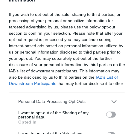
χρήσης που παρέχονται από την τράπεζα κλπ.).
Επίσης, συνιστάται η άμεση και τακτική ενημέρωση
If you wish to opt-out of the sale, sharing to third parties, or
του λογισμικού που είναι εγκατεστημένο στους
processing of your personal or sensitive information for
εταιρικούς υπολογιστές (αυτό είναι ιδιαίτερα
targeted advertising by us, please use the below opt-out
section to confirm your selection. Please note that after your
σημαντικό για τους υπολογιστές που
opt-out request is processed you may continue seeing
χρησιμοποιούνται στις οικονομικές διευθύνσεις), η
interest-based ads based on personal information utilized by
εγκατάσταση λύσεων ασφάλειας, η εκπαίδευση των
us or personal information disclosed to third parties prior to
εργαζόμενων γύρω από τα σημάδια των επιθέσεων
your opt-out. You may separately opt-out of the further
και η άμεση ανταπόκριση απέναντι σε τέτοια
disclosure of your personal information by third parties on the
περιστατικά.
IAB’s list of downstream participants. This information may
also be disclosed by us to third parties on the
IAB’s List of
Περισσότερες πληροφορίες για το περιστατικό και
Downstream Participants
that may further disclose it to other
third parties.
την έρευνα της Kaspersky Lab είναι διαθέσιμες στο
Personal Data Processing Opt Outs
I want to opt-out of the Sharing of my
ΣΧΕΤΙΚΑ ΑΡΘΡΑ
personal data.
Opted In
I want to opt-out of the Sale of my