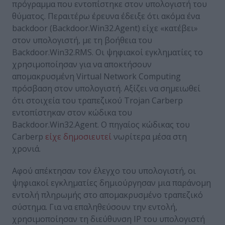
πρόγραμμα που εντοπίστηκε στον υπολογιστή του
θύματος. Περαιτέρω έρευνα έδειξε ότι ακόμα ένα
backdoor (Backdoor.Win32.Agent) είχε «κατέβει»
στον υπολογιστή, με τη βοήθεια του
Backdoor.Win32.RMS. Οι ψηφιακοί εγκληματίες το
χρησιμοποίησαν για να αποκτήσουν
απομακρυσμένη Virtual Network Computing
πρόσβαση στον υπολογιστή. Αξίζει να σημειωθεί
ότι στοιχεία του τραπεζικού Trojan Carberp
εντοπίστηκαν στον κώδικα του
Backdoor.Win32.Agent. Ο πηγαίος κώδικας του
Carberp
είχε δημοσιευτεί
νωρίτερα μέσα στη
χρονιά.
Αφού απέκτησαν τον έλεγχο του υπολογιστή, οι
ψηφιακοί εγκληματίες δημιούργησαν μια παράνομη
εντολή πληρωμής στο απομακρυσμένο τραπεζικό
σύστημα. Για να επαληθεύσουν την εντολή,
χρησιμοποίησαν τη διεύθυνση IP του υπολογιστή