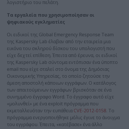
λογιστήριο του πελάτη.
Τα εργαλεία που χρησιμοποίησαν οι
ψηφιακούς εγκληματίες
Οι ειδικοί της Global Emergency Response Team
της Kaspersky Lab έλαβαν από την εταιρεία μια
εικόνα του σκληρού δίσκου του υπολογιστή που
είχε δεχτεί επίθεση. Έπειτα από έρευνα, οι ειδικοί
της Kaspersky Lab σύντομα εντόπισαν ένα ύποπτο
email που είχε σταλεί στο όνομα της Δημόσιας
Οικονομικής Υπηρεσίας, το οποίο ζητούσε την
άμεση αποστολή κάποιων εγγράφων. Ο κατάλογος
των απαιτούμενων εγγράφων βρισκόταν σε ένα
συνημμένο έγγραφο Word. Το έγγραφο αυτό είχε
«μολυνθεί» με ένα exploit πρόγραμμα που
εκμεταλλευόταν την ευπάθεια
CVE-2012-0158
. Το
πρόγραμμα ενεργοποιήθηκε μόλις έγινε το άνοιγμα
του εγγράφου. Έπειτα, «κατέβασε» ένα άλλο