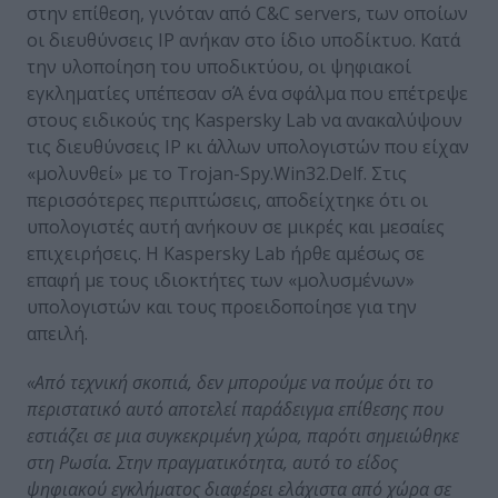
στην επίθεση, γινόταν από C&C servers, των οποίων
οι διευθύνσεις IP ανήκαν στο ίδιο υποδίκτυο. Κατά
την υλοποίηση του υποδικτύου, οι ψηφιακοί
εγκληματίες υπέπεσαν σΆ ένα σφάλμα που επέτρεψε
στους ειδικούς της Kaspersky Lab να ανακαλύψουν
τις διευθύνσεις IP κι άλλων υπολογιστών που είχαν
«μολυνθεί» με το Trojan-Spy.Win32.Delf. Στις
περισσότερες περιπτώσεις, αποδείχτηκε ότι οι
υπολογιστές αυτή ανήκουν σε μικρές και μεσαίες
επιχειρήσεις. Η Kaspersky Lab ήρθε αμέσως σε
επαφή με τους ιδιοκτήτες των «μολυσμένων»
υπολογιστών και τους προειδοποίησε για την
απειλή.
«Από τεχνική σκοπιά, δεν μπορούμε να πούμε ότι το
περιστατικό αυτό αποτελεί παράδειγμα επίθεσης που
εστιάζει σε μια συγκεκριμένη χώρα, παρότι σημειώθηκε
στη Ρωσία. Στην πραγματικότητα, αυτό το είδος
ψηφιακού εγκλήματος διαφέρει ελάχιστα από χώρα σε