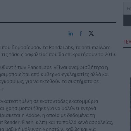
ΤΕ
 που δημοσίευσαν τα PandaLabs, τα anti-malware
ε τις τάσεις ασφαλείας που θα επικρατήσουν το 2013.
ευθυντή των PandaLabs: «Είναι αναμφισβήτητα η
σιμοποιείται από κυβερνο-εγκληματίες αλλά και
γκοσμίως, για να εκτεθούν τα συστήματα σε
.»
ι εγκατεστημένη σε εκατοντάδες εκατομμύρια
αι χρησιμοποιήθηκε για να μολύνει ενεργά
ρίσκεται η Adobe, η οποία με δεδομένα τη
Reader, Flash, κ.λπ.) και τα πολλά κενά ασφαλείας,
για μαζική μόλυνση χρηστών, καθώς και για