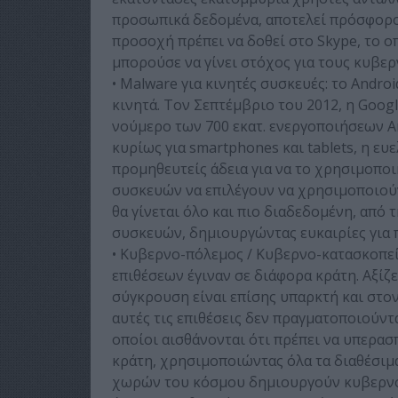
προσωπικά δεδομένα, αποτελεί πρόσφορο 
προσοχή πρέπει να δοθεί στο Skype, το ο
μπορούσε να γίνει στόχος για τους κυβερ
• Malware για κινητές συσκευές: το Andro
κινητά. Τον Σεπτέμβριο του 2012, η Googl
νούμερο των 700 εκατ. ενεργοποιήσεων An
κυρίως για smartphones και tablets, η ευε
προμηθευτείς άδεια για να το χρησιμοπο
συσκευών να επιλέγουν να χρησιμοποιούν
θα γίνεται όλο και πιο διαδεδομένη, από
συσκευών, δημιουργώντας ευκαιρίες για π
• Κυβερνο-πόλεμος / Κυβερνο-κατασκοπεία
επιθέσεων έγιναν σε διάφορα κράτη. Αξίζ
σύγκρουση είναι επίσης υπαρκτή και στο
αυτές τις επιθέσεις δεν πραγματοποιούντα
οποίοι αισθάνονται ότι πρέπει να υπερασ
κράτη, χρησιμοποιώντας όλα τα διαθέσιμα
χωρών του κόσμου δημιουργούν κυβερνο-