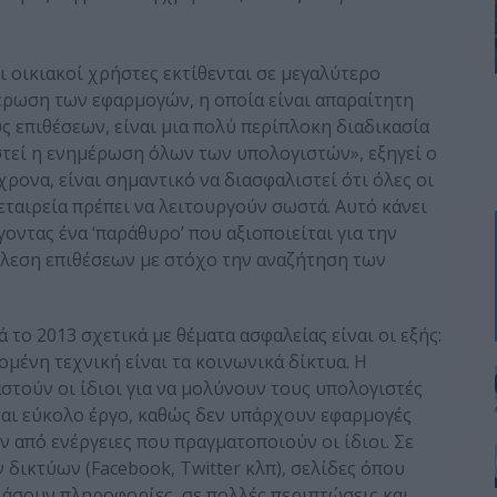
 οικιακοί χρήστες εκτίθενται σε μεγαλύτερο
μέρωση των εφαρμογών, η οποία είναι απαραίτητη
ς επιθέσεων, είναι μια πολύ περίπλοκη διαδικασία
στεί η ενημέρωση όλων των υπολογιστών», εξηγεί ο
χρονα, είναι σημαντικό να διασφαλιστεί ότι όλες οι
ταιρεία πρέπει να λειτουργούν σωστά. Αυτό κάνει
οντας ένα ‘παράθυρο’ που αξιοποιείται για την
έλεση επιθέσεων με στόχο την αναζήτηση των
το 2013 σχετικά με θέματα ασφαλείας είναι οι εξής:
ομένη τεχνική είναι τα κοινωνικά δίκτυα. Η
τούν οι ίδιοι για να μολύνουν τους υπολογιστές
ναι εύκολο έργο, καθώς δεν υπάρχουν εφαρμογές
 από ενέργειες που πραγματοποιούν οι ίδιοι. Σε
 δικτύων (Facebook, Twitter κλπ), σελίδες όπου
άσουν πληροφορίες, σε πολλές περιπτώσεις και