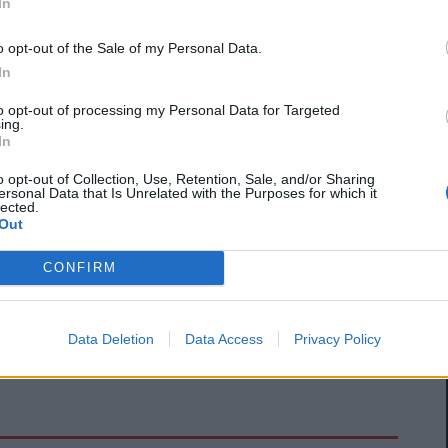
In
ίλεται στην υπερβολική εμπιστοσύνη),
ες θα συνεχίσουν να έλκονται όλο και περισσότερο
o opt-out of the Sale of my Personal Data.
In
ο σημαντικά, τα Windows 8. Το τελευταίο
 με όλους τους προκατόχους του, θα υποστούν
to opt-out of processing my Personal Data for Targeted
ing.
ς δεν πρόκειται να επικεντρωθούν μόνο σε αυτό το
In
υν ότι οι δημιουργίες τους λειτουργούν εξίσου
o opt-out of Collection, Use, Retention, Sale, and/or Sharing
7 και Windows 8.
ersonal Data that Is Unrelated with the Purposes for which it
lected.
ργικού συστήματος της Microsoft είναι ότι τρέχει
Out
phones. Για το λόγο αυτό, αν αναπτυχθούν
CONFIRM
ουν την κλοπή πληροφοριών, ανεξάρτητα από τον
θα μπορούσαμε να δούμε συγκεκριμένη ανάπτυξη
ε τις επιθέσεις σε ένα νέο επίπεδο.
Data Deletion
Data Access
Privacy Policy