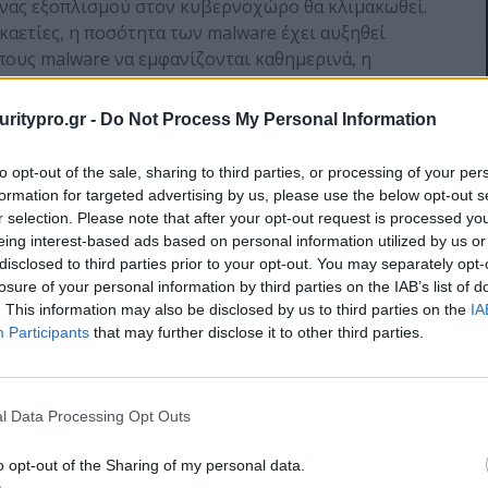
γώνας εξοπλισμού στον κυβερνοχώρο θα κλιμακωθεί.
καετίες, η ποσότητα των malware έχει αυξηθεί
πους malware να εμφανίζονται καθημερινά, η
ος. Παρά την καλύτερη προετοιμασία των δυνάμεων
ς μορφής εγκληματικότητας, το έργο τους
uritypro.gr -
Do Not Process My Personal Information
 της απουσίας συνόρων στο διαδίκτυο. Μια
ο εντός της δικαιοδοσίας της, ενώ ένας κυβερνο-
to opt-out of the sale, sharing to third parties, or processing of your per
ση από τη χώρα Α, να κλέψει δεδομένα από τους
formation for targeted advertising by us, please use the below opt-out s
μένα δεδομένα σε ένα διακομιστή που βρίσκεται στη
r selection. Please note that after your opt-out request is processed y
ώρα Δ. Αυτό μπορεί να γίνει μόνο με μερικά κλικ,
eing interest-based ads based on personal information utilized by us or
disclosed to third parties prior to your opt-out. You may separately opt-
 ασφαλείας σε διάφορες χώρες θα μπορούσε να
losure of your personal information by third parties on the IAB’s list of
ο-εγκληματίες εξακολουθούν να ζουν τη δική τους
. This information may also be disclosed by us to third parties on the
IA
Participants
that may further disclose it to other third parties.
ή του Flashback, που συνέβη το 2012, έχουν
θή σε επιθέσεις malware, αλλά ότι υπάρχουν και
τάδες χιλιάδες χρήστες. Παρά το γεγονός ότι ο
l Data Processing Opt Outs
λουθεί να είναι σχετικά χαμηλός σε σύγκριση με
νεχίσει να αυξάνεται. Ένας αυξανόμενος αριθμός
o opt-out of the Sharing of my personal data.
 κενά ασφαλείας και στην έλλειψη