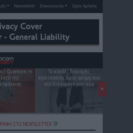
ιση
Newsletter
Επικοινωνία
Όροι Χρήσης
Post-Quantum: Η
Το κανάλι διανομής
Ο ρόλος 
έντα της
εξελίσσεται προς ακόμη πιο
ελληνική π
ασφάλειας
εξειδικευμένα μοντέλα
ΓΡΑΦΗ ΣΤΟ NEWSLETTER