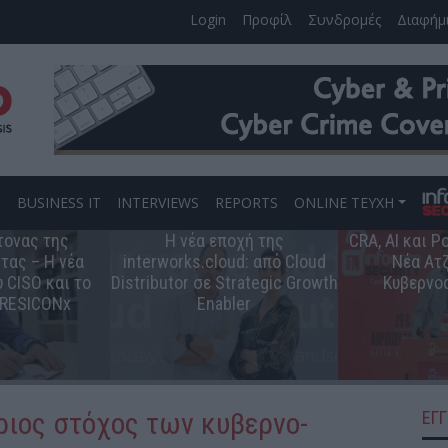
Login
Προφίλ
Συνδρομές
Διαφήμ
S
BUSINESS IT
INTERVIEWS
REPORTS
ONLINE ΤΕΥΧΗ
τονας της
Η νέα εποχή της
CRA, AI και 
τας – Η νέα
interworks.cloud: από Cloud
Νέα Ατζ
 CISO και το
Distributor σε Strategic Growth
Κυβερνο
 RESICONx
Enabler
ύριος στόχος των κυβερνο-
ΕΓ