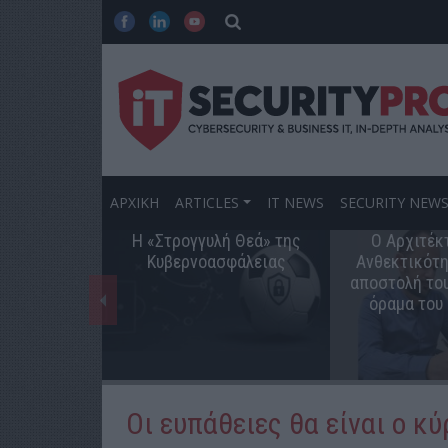
ΑΡΧΙΚΗ
ARTICLES
IT NEWS
SECURITY NEW
Η «Στρογγυλή Θεά» της
Ο Αρχιτέκ
Κυβερνοασφάλειας
Ανθεκτικότη
αποστολή του
όραμα του
Οι ευπάθειες θα είναι ο κ