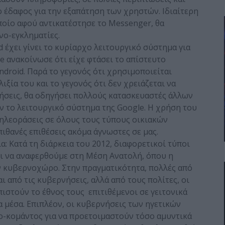
έδαφος για την εξαπάτηση των χρηστών. Ιδιαίτερη
ποίο αφού αντικατέστησε το Messenger, θα
νο-εγκληματίες.
id έχει γίνει το κυρίαρχο λειτουργικό σύστημα για
e ανακοίνωσε ότι είχε φτάσει το απίστευτο
droid. Παρά το γεγονός ότι χρησιμοποιείται
λιξία του και το γεγονός ότι δεν χρειάζεται να
ιήσεις, θα οδηγήσει πολλούς κατασκευαστές άλλων
 το λειτουργικό σύστημα της Google. Η χρήση του
 τηλεοράσεις σε όλους τους τύπους οικιακών
ιθανές επιθέσεις ακόμα άγνωστες σε μας.
: Κατά τη διάρκεια του 2012, διαφορετικοί τύποι
ει να αναφερθούμε στη Μέση Ανατολή, όπου η
ν κυβερνοχώρο. Στην πραγματικότητα, πολλές από
ι από τις κυβερνήσεις, αλλά από τους πολίτες, οι
πιστούν το έθνος τους επιτιθέμενοι σε γειτονικά
 μέσα. Επιπλέον, οι κυβερνήσεις των ηγετικών
κομάντος για να προετοιμαστούν τόσο αμυντικά