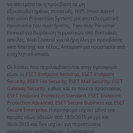
να αποτρέπεται η πρόσβαση σε μη
εξουσιοδοτημένες συσκευές, HIPS (Host-based
Intrusion Prevention System) για αποτελεσματική
προστασία του συστήματος, Two-Way Personal
Firewall για θωράκιση τερματικών από δικτυακές
απειλές, Web Control για πλήρη έλεγχο πρόσβασης
web filtering, και τέλος, Antispam για προστασία από
ενοχλητικά emails.
Οι λύσεις που περιλαμβάνονται στην προσφορά
είναι οι
ESET Endpoint Antivirus
,
ESET Endpoint
Security
,
ESET File Security
,
ESET Mail Security
,
ESET
Gateway Security
, καθώς και τα πακέτα προστασίας
ESET Endpoint Protection Standard
,
ESET Endpoint
Protection Αdvanced
,
ESET Secure Business
και
ESET
Secure Enterprise
. Η προσφορά ισχύει μόνο για
αγορές νέων αδειών από 18/5/2015 μέχρι και
30/6/2015 και δεν ισχύει για περιπτώσεις
ανανέωσης, αναβάθμισης, ή επέκτασης