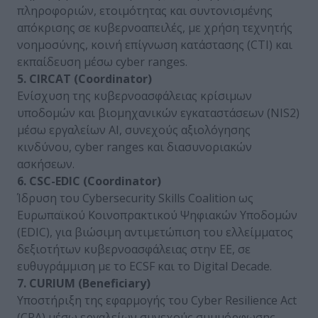
πληροφοριών, ετοιμότητας και συντονισμένης
απόκρισης σε κυβερνοαπειλές, με χρήση τεχνητής
νοημοσύνης, κοινή επίγνωση κατάστασης (CTI) και
εκπαίδευση μέσω cyber ranges.
5. CIRCAT (Coordinator)
Ενίσχυση της κυβερνοασφάλειας κρίσιμων
υποδομών και βιομηχανικών εγκαταστάσεων (NIS2)
μέσω εργαλείων AI, συνεχούς αξιολόγησης
κινδύνου, cyber ranges και διασυνοριακών
ασκήσεων.
6. CSC-EDIC (Coordinator)
Ίδρυση του Cybersecurity Skills Coalition ως
Ευρωπαϊκού Κοινοπρακτικού Ψηφιακών Υποδομών
(EDIC), για βιώσιμη αντιμετώπιση του ελλείμματος
δεξιοτήτων κυβερνοασφάλειας στην ΕΕ, σε
ευθυγράμμιση με το ECSF και το Digital Decade.
7. CURIUM (Beneficiary)
Υποστήριξη της εφαρμογής του Cyber Resilience Act
(CRA) μέσω εργαλείων συνεχούς συμμόρφωσης,