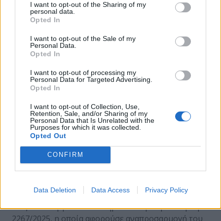
που αφορούσε στην Εγγραφή φορέων δημόσιου
I want to opt-out of the Sharing of my
personal data.
τομέα στο Μητρώο της ΕΑΚ
Opted In
Η Εθνική Αρχή Κυβερνοασφάλειας (ΕΑΚ) εξέδωσε
I want to opt-out of the Sale of my
την Εγκύκλιο υπενθυμίζοντας την υποχρέωση όλων
Personal Data.
των φορέων του δημόσιου τομέα – Υπουργείων,
Opted In
Ανεξάρτητων Αρχών, Ο.Τ.Α. και νομικών προσώπων
I want to opt-out of processing my
δημοσίου ή ιδιωτικού δικαίου που υπάγονται στη
Personal Data for Targeted Advertising.
Γενική Κυβέρνηση – να εγγραφούν στην ψηφιακή
Opted In
πλατφόρμα της ΕΑΚ για βασικές και σημαντικές
I want to opt-out of Collection, Use,
οντότητες.
Retention, Sale, and/or Sharing of my
Personal Data that Is Unrelated with the
Η προθεσμία ολοκλήρωσης της εγγραφής ορίστηκε
Purposes for which it was collected.
η 30η Σεπτεμβρίου 2025. Η εγγραφή στο μητρώο
Opted Out
αποτελεί κρίσιμο βήμα για την πλήρη
CONFIRM
χαρτογράφηση και εποπτεία των φορέων και
ενισχύει τη συμμόρφωση με τον Ν. 5160/2024 και
την Οδηγία NIS2, ενισχύοντας την
Data Deletion
Data Access
Privacy Policy
κυβερνοασφάλεια της δημόσιας διοίκησης.
Στις 2 Οκτωβρίου 2025 δημοσιεύτηκε η ΚΥΑ αριθμ.
2267/2025, η οποία αφορούσε αναπροσαρμογή του