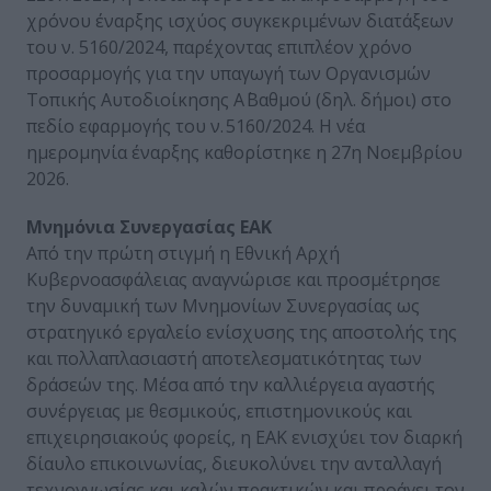
χρόνου έναρξης ισχύος συγκεκριμένων διατάξεων
του ν. 5160/2024, παρέχοντας επιπλέον χρόνο
προσαρμογής για την υπαγωγή των Οργανισμών
Τοπικής Αυτοδιοίκησης Α΄ Βαθμού (δηλ. δήμοι) στο
πεδίο εφαρμογής του ν. 5160/2024. Η νέα
ημερομηνία έναρξης καθορίστηκε η 27η Νοεμβρίου
2026.
Μνημόνια Συνεργασίας ΕΑΚ
Από την πρώτη στιγμή η Εθνική Αρχή
Κυβερνοασφάλειας αναγνώρισε και προσμέτρησε
την δυναμική των Μνημονίων Συνεργασίας ως
στρατηγικό εργαλείο ενίσχυσης της αποστολής της
και πολλαπλασιαστή αποτελεσματικότητας των
δράσεών της. Μέσα από την καλλιέργεια αγαστής
συνέργειας με θεσμικούς, επιστημονικούς και
επιχειρησιακούς φορείς, η ΕΑΚ ενισχύει τον διαρκή
δίαυλο επικοινωνίας, διευκολύνει την ανταλλαγή
τεχνογνωσίας και καλών πρακτικών και προάγει τον