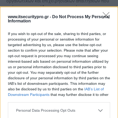
οργανωτικών και επιχειρησιακών απαιτήσεων που
πρέπει να εφαρμόζουν οι εποπτευόμενες
οντότητες, στο πλαίσιο της υλοποίησης των
www.itsecuritypro.gr -
Do Not Process My Personal
στόχων της Οδηγίας NIS2. Το πλαίσιο αυτό
Information
περιλαμβάνει μέτρα για τη διαχείριση κινδύνων,
την πρόληψη και τον περιορισμό των επιπτώσεων
If you wish to opt-out of the sale, sharing to third parties, or
περιστατικών ασφάλειας, λαμβάνοντας υπόψη
processing of your personal or sensitive information for
βέλτιστες διεθνείς πρακτικές.
targeted advertising by us, please use the below opt-out
section to confirm your selection. Please note that after your
Στις αρχές Αυγούστου 2025, εκδόθηκαν
opt-out request is processed you may continue seeing
συμπληρωματικές κανονιστικές πράξεις για την
interest-based ads based on personal information utilized by
ενίσχυση της εφαρμογής των παραπάνω ρυθμίσεων.
us or personal information disclosed to third parties prior to
Η ΚΥΑ 1990/2025 (4 Αυγούστου), ενίσχυσε τη
your opt-out. You may separately opt-out of the further
λειτουργία της ψηφιακής πλατφόρμας εγγραφής
disclosure of your personal information by third parties on the
των οντοτήτων, και η Υπουργική Απόφαση
IAB’s list of downstream participants. This information may
1899/2025 (5 Αυγούστου), καθόρισε τα προσόντα και
also be disclosed by us to third parties on the
IAB’s List of
Downstream Participants
that may further disclose it to other
τις υποχρεώσεις των Υπευθύνων Ασφαλείας
third parties.
Συστημάτων Πληροφορικής και Επικοινωνιών
(CISO).
Personal Data Processing Opt Outs
Στις 10 Σεπτεμβρίου εκδόθηκε η Εγκύκλιος 2811