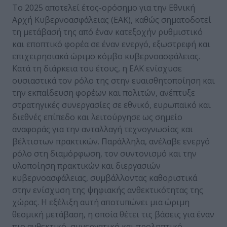
Το 2025 αποτελεί έτος-ορόσημο για την Εθνική
Αρχή Κυβερνοασφάλειας (ΕΑΚ), καθώς σηματοδοτεί
τη μετάβασή της από έναν κατεξοχήν ρυθμιστικό
και εποπτικό φορέα σε έναν ενεργό, εξωστρεφή και
επιχειρησιακά ώριμο κόμβο κυβερνοασφάλειας.
Κατά τη διάρκεια του έτους, η ΕΑΚ ενίσχυσε
ουσιαστικά τον ρόλο της στην ευαισθητοποίηση και
την εκπαίδευση φορέων και πολιτών, ανέπτυξε
στρατηγικές συνεργασίες σε εθνικό, ευρωπαϊκό και
διεθνές επίπεδο και λειτούργησε ως σημείο
αναφοράς για την ανταλλαγή τεχνογνωσίας και
βέλτιστων πρακτικών. Παράλληλα, ανέλαβε ενεργό
ρόλο στη διαμόρφωση, τον συντονισμό και την
υλοποίηση πρακτικών και διεργασιών
κυβερνοασφάλειας, συμβάλλοντας καθοριστικά
στην ενίσχυση της ψηφιακής ανθεκτικότητας της
χώρας. Η εξέλιξη αυτή αποτυπώνει μια ώριμη
θεσμική μετάβαση, η οποία θέτει τις βάσεις για έναν
πιο ανθεκτικό, συνεργατικό και προληπτικό