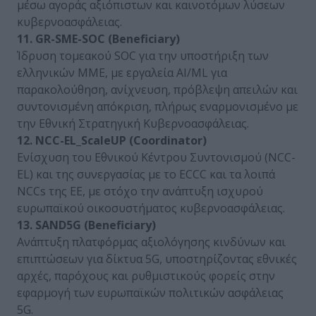
μέσω αγοράς αξιόπιστων και καινοτόμων λύσεων
κυβερνοασφάλειας.
11. GR-SME-SOC (Beneficiary)
Ίδρυση τομεακού SOC για την υποστήριξη των
ελληνικών ΜΜΕ, με εργαλεία AI/ML για
παρακολούθηση, ανίχνευση, πρόβλεψη απειλών και
συντονισμένη απόκριση, πλήρως εναρμονισμένο με
την Εθνική Στρατηγική Κυβερνοασφάλειας.
12. NCC-EL_ScaleUP (Coordinator)
Ενίσχυση του Εθνικού Κέντρου Συντονισμού (NCC-
EL) και της συνεργασίας με το ECCC και τα λοιπά
NCCs της ΕΕ, με στόχο την ανάπτυξη ισχυρού
ευρωπαϊκού οικοσυστήματος κυβερνοασφάλειας.
13. SAND5G (Beneficiary)
Ανάπτυξη πλατφόρμας αξιολόγησης κινδύνων και
επιπτώσεων για δίκτυα 5G, υποστηρίζοντας εθνικές
αρχές, παρόχους και ρυθμιστικούς φορείς στην
εφαρμογή των ευρωπαϊκών πολιτικών ασφάλειας
5G.