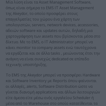
Μία λύση είναι τα Asset Management Software,
όπως είναι σήμερα το EMS IT Asset Management
της Akeydor, το οποίο προσφέρει στους
επαγγελματίες του χώρου ένα χάρτη των
υπολογιστών, servers, network devices, accessories,
αδειών software και updates αυτών, δηλαδή μια
χαρτογράφηση των assets που βρίσκονται μέσα στο
δίκτυο. Με το EMS, ο IT Administrator μπορεί να
κάνει monitor τα company assets ενώ ταυτόχρονα
να εργάζεται και σε άλλα tasks , μειώνοντας έτσι την
ανάγκη να είναι συνεχώς dedicated σε επίπεδο
τεχνικής υποστήριξης.
Το EMS της Akeydor μπορεί να προσφέρει Hardware
και Software Inventory με Reports όπου φαίνονται
οι αλλαγές, alerts, Software Distribution ώστε να
γίνεται διανομή applications και άλλων λειτουργιών
είτε άμεσα είτε μέσω ενός εργαλείου Scheduler ή
μέσα από το Warehouse στο οποίο κατατίθενται τα