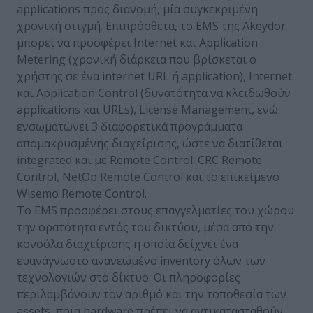
applications προς διανομή, μία συγκεκριμένη
χρονική στιγμή. Επιπρόσθετα, το EMS της Akeydor
μπορεί να προσφέρει Internet και Application
Metering (χρονική διάρκεια που βρίσκεται ο
χρήστης σε ένα internet URL ή application), Internet
και Application Control (δυνατότητα να κλειδωθούν
applications και URLs), License Management, ενώ
ενσωματώνει 3 διαφορετικά προγράμματα
απομακρυσμένης διαχείρισης, ώστε να διατίθεται
integrated και με Remote Control: CRC Remote
Control, NetOp Remote Control και το επικείμενο
Wisemo Remote Control.
Το EMS προσφέρει στους επαγγελματίες του χώρου
την ορατότητα εντός του δικτύου, μέσα από την
κονσόλα διαχείρισης η οποία δείχνει ένα
ευανάγνωστο ανανεωμένο inventory όλων των
τεχνολογιών στο δίκτυο. Οι πληροφορίες
περιλαμβάνουν τον αριθμό και την τοποθεσία των
assets, ποια hardware πρέπει να αντικατασταθούν,