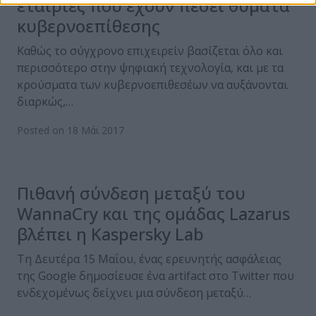
εταιρίες που έχουν πέσει θύματα
κυβερνοεπίθεσης
Καθώς το σύγχρονο επιχειρείν βασίζεται όλο και
περισσότερο στην ψηφιακή τεχνολογία, και με τα
κρούσματα των κυβερνοεπιθεσέων να αυξάνονται
διαρκώς,…
Posted on 18 Μάι 2017
Πιθανή σύνδεση μεταξύ του
WannaCry και της ομάδας Lazarus
βλέπει η Kaspersky Lab
Τη Δευτέρα 15 Μαΐου, ένας ερευνητής ασφάλειας
της Google δημοσίευσε ένα artifact στο Twitter που
ενδεχομένως δείχνει μια σύνδεση μεταξύ…