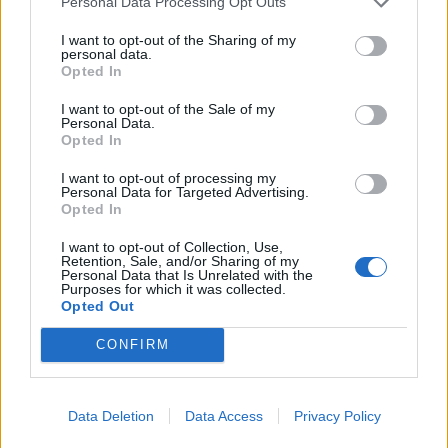
Personal Data Processing Opt Outs
από τις πρόσφατες επιθέσεις ransomware,
συμπεριλαμβανομένου του…
I want to opt-out of the Sharing of my
personal data.
Posted on 23 Μάι 2017
Opted In
I want to opt-out of the Sale of my
Personal Data.
Opted In
5 συμβουλές για να αποφύγετε
I want to opt-out of processing my
επιθέσεις ransomware
Personal Data for Targeted Advertising.
Opted In
Το προηγούμενο Σάββατο οι κυβερνο-εγκληματίες
κατάφεραν να μολύνουν με κακόβουλο λογισμικό
I want to opt-out of Collection, Use,
Retention, Sale, and/or Sharing of my
επιχειρήσεις σε περισσότερες από 150 χώρες. Το
Personal Data that Is Unrelated with the
Purposes for which it was collected.
κακόβουλο αυτό…
Opted Out
Posted on 23 Μάι 2017
CONFIRM
Data Deletion
Data Access
Privacy Policy
Πέντε βήματα «σωτηρίας» για