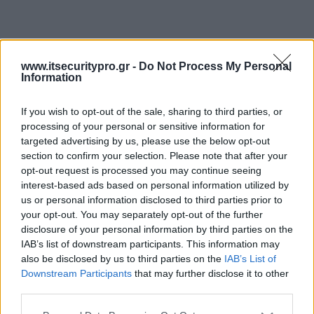
Η Orthology διανέμει τις λύσεις
ανάκτησης δεδομένων της Lepide
www.itsecuritypro.gr -
Do Not Process My Personal
Information
Η ORTHOLOGY LTD αναβαθμίζεται σε διανομέα των
προϊόντων Lepide Η εταιρεία Lepide ιδρύθηκε το
If you wish to opt-out of the sale, sharing to third parties, or
processing of your personal or sensitive information for
2005 και μέσα σε 3 χρόνια…
targeted advertising by us, please use the below opt-out
section to confirm your selection. Please note that after your
Posted on 30 Μάι 2017
opt-out request is processed you may continue seeing
interest-based ads based on personal information utilized by
us or personal information disclosed to third parties prior to
Δωρεάν εργαλεία από την ESET για
your opt-out. You may separately opt-out of the further
disclosure of your personal information by third parties on the
την καταπολέμηση των
IAB’s list of downstream participants. This information may
πρόσφατων ransomware
also be disclosed by us to third parties on the
IAB’s List of
Downstream Participants
that may further disclose it to other
Η ESET® ανακοίνωσε τη διάθεση δύο χρήσιμων
third parties.
εργαλείων για την καταπολέμηση των κρουσμάτων