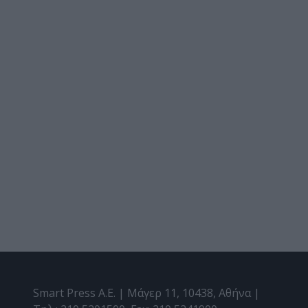
Smart Press A.E. | Μάγερ 11, 10438, Αθήνα |