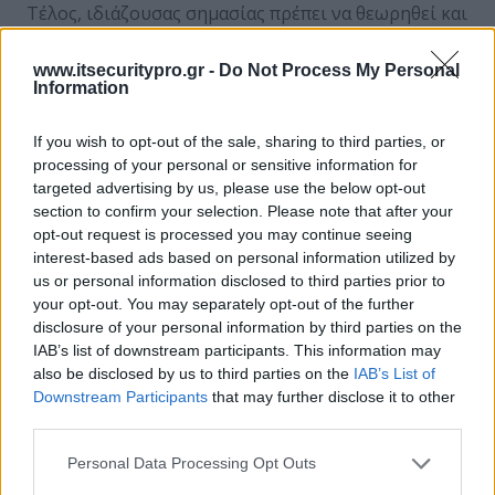
Τέλος, ιδιάζουσας σημασίας πρέπει να θεωρηθεί και
η πολιτική που θα ακολουθηθεί σχετικά με τη
διαδικτυακή πρόσβαση. Θα πρέπει να εξεταστεί με
www.itsecuritypro.gr -
Do Not Process My Personal
Information
χαρακτηριστική σοβαρότητα πού θα επιτρέπεται
πρόσβαση και σε ποιους. Θεωρείται ιδιαίτερης
If you wish to opt-out of the sale, sharing to third parties, or
σημασίας τους κανόνες αυτούς να ακολουθήσουν
processing of your personal or sensitive information for
και τα διοικητικά και διευθυντικά στελέχη. Μία
targeted advertising by us, please use the below opt-out
τέτοια επιλογή θα μπορούσε να έχει πολλαπλά
section to confirm your selection. Please note that after your
οφέλη (εκτός της αποτροπής και αυτών από τη
opt-out request is processed you may continue seeing
διάπραξη ηλεκτρονικού εγκλήματος), καθόσον θα
interest-based ads based on personal information utilized by
λειτουργούσε ως κίνητρο για το σύνολο των
us or personal information disclosed to third parties prior to
υπαλλήλων και φυσικά δεν θα υπήρχαν και
your opt-out. You may separately opt-out of the further
disclosure of your personal information by third parties on the
αντιδράσεις από πλευράς τους, αφού δεν θα
IAB’s list of downstream participants. This information may
εξαιρείται κανένας από τις σχετικές με το διαδίκτυο
also be disclosed by us to third parties on the
IAB’s List of
πολιτικές. Αν επίσης όλοι ακολουθούν την ίδια
Downstream Participants
that may further disclose it to other
πολιτική σχετικά με τη διαδικτυακή πρόσβαση,
third parties.
αυτός που θα προσπαθήσει να κάνει κάτι το
διαφορετικό (όπως για παράδειγμα να διαπράξει ένα
Personal Data Processing Opt Outs
αδίκημα) θα γίνει και πιο εύκολα αντιληπτός.