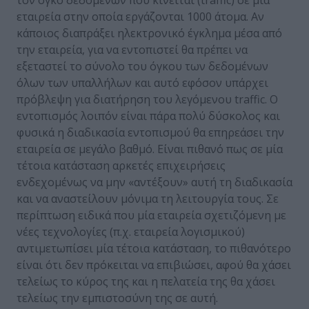
τον όγκο δεδομένων που κινείται (traffic) σε μία
εταιρεία στην οποία εργάζονται 1000 άτομα. Αν
κάποιος διαπράξει ηλεκτρονικό έγκλημα μέσα από
την εταιρεία, για να εντοπιστεί θα πρέπει να
εξεταστεί το σύνολο του όγκου των δεδομένων
όλων των υπαλλήλων και αυτό εφόσον υπάρχει
πρόβλεψη για διατήρηση του λεγόμενου traffic. O
εντοπισμός λοιπόν είναι πάρα πολύ δύσκολος και
φυσικά η διαδικασία εντοπισμού θα επηρεάσει την
εταιρεία σε μεγάλο βαθμό. Είναι πιθανό πως σε μία
τέτοια κατάσταση αρκετές επιχειρήσεις
ενδεχομένως να μην «αντέξουν» αυτή τη διαδικασία
και να αναστείλουν μόνιμα τη λειτουργία τους. Σε
περίπτωση ειδικά που μία εταιρεία σχετιζόμενη με
νέες τεχνολογίες (π.χ. εταιρεία λογισμικού)
αντιμετωπίσει μία τέτοια κατάσταση, το πιθανότερο
είναι ότι δεν πρόκειται να επιβιώσει, αφού θα χάσει
τελείως το κύρος της και η πελατεία της θα χάσει
τελείως την εμπιστοσύνη της σε αυτή.