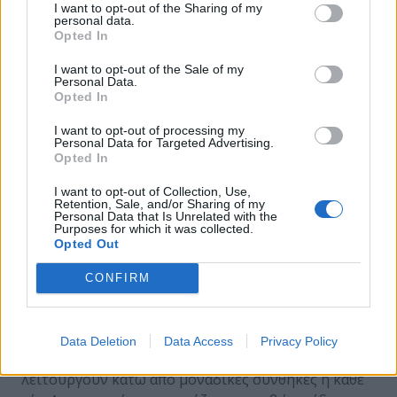
I want to opt-out of the Sharing of my
Τα παραπάνω δεν αποτελούν προτάσεις, γιατί αν
personal data.
Opted In
ειδωθούν ως τέτοιες, θα χαρακτηριστούν ως
εξαιρετικά ελλιπείς. Απλά είναι κάποιες γενικές
I want to opt-out of the Sale of my
κατευθύνσεις, οι οποίες καλό θα ήταν ληφθούν
Personal Data.
Opted In
υπόψη κατά τη διαμόρφωση των προτάσεων και
των πολιτικών που θα πρέπει να ακολουθηθούν
I want to opt-out of processing my
Personal Data for Targeted Advertising.
σχετικά με τη δικτυακή ασφάλεια μίας εταιρείας.
Opted In
Άλλωστε, συγκεκριμένες προτάσεις δεν θα ήταν
δυνατό να συνταχθούν μέσα στις λίγες γραμμές
I want to opt-out of Collection, Use,
Retention, Sale, and/or Sharing of my
ενός άρθρου. Ο σχεδιασμός και η εφαρμογή μίας
Personal Data that Is Unrelated with the
λειτουργικής και πραγματιστικής πολιτικής
Purposes for which it was collected.
Opted Out
δικτυακής ασφάλειας θα πρέπει να είναι προϊόν
εμπεριστατωμένης κατά περίπτωση μελέτης και
CONFIRM
ανάλυσης πολλών ανεξάρτητων φαινομενικά
παραγόντων. Θα πρέπει κάθε επιχείρηση και
εταιρεία να αντιμετωπίζεται μοναδικά, αφού κάθε
Data Deletion
Data Access
Privacy Policy
εταιρεία και επιχείρηση είναι μοναδικές και
λειτουργούν κάτω από μοναδικές συνθήκες η κάθε