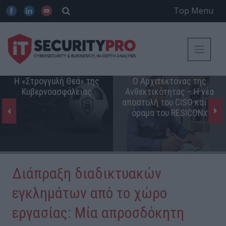
Top Menu
Η «Στρογγυλή Θεά» της
Ο Αρχιτέκτονας της
Κυβερνοασφάλειας
Ανθεκτικότητας – Η νέα
αποστολή του CISO και το
όραμα του RESICONx
Διάπραξη διαδικτυακών
εγκλημάτων από το χώρο
εργασίας: Μία απροσδόκητη