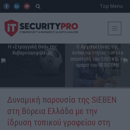
Top Menu
Η «Στρογγυλή Θεά» της
Ο Αρχιτέκτονας της
Κυβερνοασφάλειας
Ανθεκτικότητας – Η νέα
αποστολή του CISO και το
όραμα του RESICONx
Δυναμική παρουσία της SiEBEN
στη Βόρεια Ελλάδα με την
ίδρυση τοπικού γραφείου στη