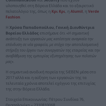
Communication
και
Security
που έχουν
υλοποιηθεί στη Βόρεια Ελλάδα και το εξαιρετικό
πελατολόγιο της, όπως η
Κρι Κρι
, η
Alumil
, η
Verde
Fashion
.
Η
Χρύσα Παπαδοπούλου, Γενική Διευθύντρια
Βορείου Ελλάδος
επισήμανε ότι «
Η σημαντική
ανάπτυξη των εργασιών μας κατέστησε αναγκαία την
επένδυση σε νέα γραφεία, με στόχο την αποτελεσματική
στήριξη του έργου των συνεργατών της εταιρείας και την
αναβάθμιση της εμπειρίας εξυπηρέτησης των πελατών
μας
».
Η σημαντικά ανοδική πορεία της SiEBEN μέσα στο
2017 αλλά και η αύξηση των εργασιών της τα
τελευταία χρόνια αποτελεί εχέγγυο της επιτυχίας
της στην Βόρεια Ελλάδα.
Στοιχεία Επικοινωνίας: Πέτρου Συνδίκα 76,
Θεσσαλονίκη – 2310810068