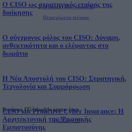
Ο CISO ως στρατηγικός εταίρος της
διοίκησης
Περιεχόμενα τεύχους
Ο σύγχρονος ρόλος του CISO: Δύναμη,
ανθεκτικότητα και ο ελέφαντας στο
δωμάτιο
Η Νέα Αποστολή του CISO: Στρατηγική,
Τεχνολογία και Συμμόρφωση
Business IT
CISO και Proactive Cyber Insurance: Η
Αρχιτεκτονική της Ψηφιακής
Εμπιστοσύνης