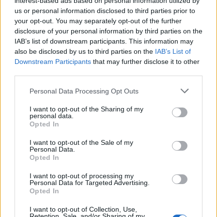
interest-based ads based on personal information utilized by
deduplication/compression σε συνδυασμό με το σύστημα Backup
Η μεταμόρφωση του CISO για τις
us or personal information disclosed to third parties prior to
Appliance (Data Domain) της Dell EMC, η συγκεκριμένη λύση
ανάγκες του σήμερα
εξασφαλίζει τη διενέργεια πλήρους Backup όλων των συστημάτων
your opt-out. You may separately opt-out of the further
σε καθημερινή βάση, επιλέγοντας αυτόματα την αποθήκευση μόνο
disclosure of your personal information by third parties on the
των νέων δεδομένων, εκείνων δηλαδή που δεν βρίσκονται
IAB’s list of downstream participants. This information may
αποθηκευμένα σε κανένα άλλο σύστημα του Οργανισμού.
also be disclosed by us to third parties on the
IAB’s List of
Ο σύγχρονος CISO δεν επιλέγει προϊόντα.
Downstream Participants
that may further disclose it to other
Σχετικά με την Amplus Α.Ε.
Η AMPLUS A.E. είναι καταξιωμένος Systems Integrator,
third parties.
Επιλέγει οικοσυστήματα.
πιστοποιημένος συνεργάτης και επίσημος μεταπωλητής της Dell
EMC με τη διάκριση PLATINUM PARTNER και πολλαπλές
Personal Data Processing Opt Outs
εξειδικεύσεις. ‘Έχει την ικανότητα και τεχνογνωσία να διασφαλίσει
την ορθή και συνολική προσέγγιση καθώς και την επιτυχημένη
I want to opt-out of the Sharing of my
Η Εξέλιξη του CISO σε Επιχειρησιακό
ολοκλήρωση και υλοποίηση αντίστοιχων σε είδος και
personal data.
πολυπλοκότητας έργων.
Opted In
Ηγέτη
ΣΧΕΤΙΚΑ ΑΡΘΡΑ
I want to opt-out of the Sale of my
Personal Data.
Opted In
“Become a CISO”, they said…
I want to opt-out of processing my
Η AMPLUS αναδείχθηκε “Reseller of the
Personal Data for Targeted Advertising.
Opted In
Year 2024” από την HP για Ελλάδα και
Κύπρο
Ο Σύγχρονος CISO: Από Τεχνικός
I want to opt-out of Collection, Use,
Retention, Sale, and/or Sharing of my