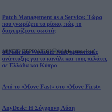
Patch Management as a Service: Τώρα
που γνωρίζετε το ρίσκο, πώς το
διαχειρίζεστε σωστά;
UiPath και Westcon: Νέες προοπτικές
ΑΡΧΕΙΟ ΠΕΡΙΟΔΙΚΩΝ
ανάπτυξης για το κανάλι και τους πελάτες
σε Ελλάδα και Κύπρο
Από το «Move Fast» στο «Move First»
AnyDesk: Η Σύγχρονη Λύση