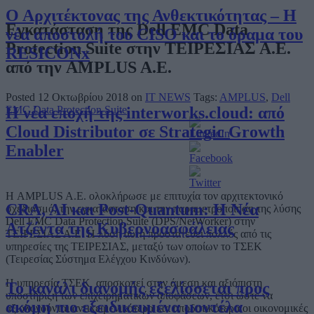
Ο Αρχιτέκτονας της Ανθεκτικότητας – Η
Εγκατάσταση της Dell EMC Data
νέα αποστολή του CISO και το όραμα του
Protection Suite στην ΤΕΙΡΕΣΙΑΣ Α.Ε.
RESICONx
από την AMPLUS A.E.
Posted 12 Οκτωβρίου 2018 on
IT NEWS
Tags:
AMPLUS
,
Dell
Η νέα εποχή της interworks.cloud: από
EMC Data Protection Suite
Cloud Distributor σε Strategic Growth
Enabler
Η AMPLUS A.E. ολοκλήρωσε με επιτυχία τον αρχιτεκτονικό
CRA, AI και Post-Quantum: Η Νέα
σχεδιασμό, την εγκατάσταση και την παραμετροποίηση της λύσης
Dell EMC Data Protection Suite (DPS/NetWorker) στην
Ατζέντα της Κυβερνοασφάλειας
ΤΕΙΡΕΣΙΑΣ Α.Ε. Η λύση αυτή προστατεύει πολλές από τις
υπηρεσίες της ΤΕΙΡΕΣΙΑΣ, μεταξύ των οποίων το ΤΣΕΚ
(Τειρεσίας Σύστημα Ελέγχου Κινδύνων).
Η υπηρεσία ΤΣΕΚ αποσκοπεί στην άμεση και αξιόπιστη
Το κανάλι διανομής εξελίσσεται προς
υποστήριξη των επιχειρηματικών αποφάσεων, έτσι ώστε να
ακόμη πιο εξειδικευμένα μοντέλα
αξιολογούνται αντικειμενικότερα και αποδοτικότερα οι οικονομικές