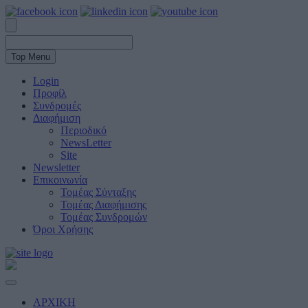
Top Menu
Login
Προφίλ
Συνδρομές
Διαφήμιση
Περιοδικό
NewsLetter
Site
Newsletter
Επικοινωνία
Τομέας Σύνταξης
Τομέας Διαφήμισης
Τομέας Συνδρομών
Όροι Χρήσης
ΑΡΧΙΚΗ