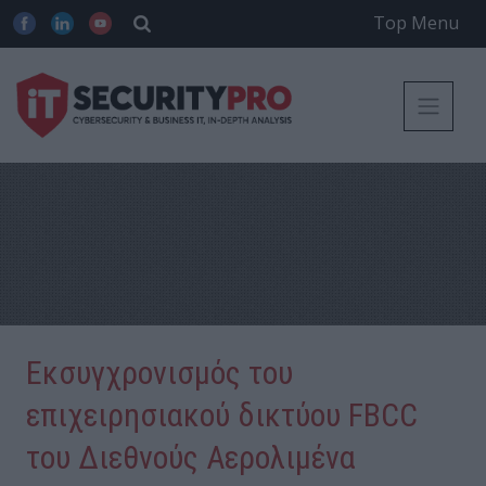
Top Menu
Εκσυγχρονισμός του
επιχειρησιακού δικτύου FBCC
του Διεθνούς Αερολιμένα