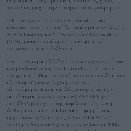
αυξανόμενες επιχειρησιακές απαιτήσεις, χωρίς
καμία διαταραχή στη λειτουργία του αεροδρομίου.
Η Performance Technologies υλοποίησε μία
σύγχρονη αρχιτεκτονική βασισμένη σε τεχνολογίες
HPE Networking και Software Defined Networking
(SDN), προσαρμοσμένη στις απαιτήσεις ενός
mission critical περιβάλλοντος.
Η προσέγγιση περιλάμβανε τον εκσυγχρονισμό του
campus δικτύου και του data center. Στο campus,
πραγματοποιήθηκε αντικατάσταση του συνόλου του
εξοπλισμού (access, aggregation και core),
υλοποίηση backbone υψηλής χωρητικότητας και
μετάβαση σε αρχιτεκτονική VXLAN/EVPN, με
παράλληλη ενίσχυση της ασφάλειας σύμφωνα με
διεθνή πρότυπα. Στο data center, εφαρμόστηκε
αρχιτεκτονική Spine Leaf, με δύο Active/Active
υποδομές διασυνδεδεμένες μέσω redundant 100G