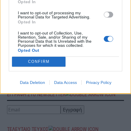
Opted In
I want to opt-out of processing my
Personal Data for Targeted Advertising.
Opted In
Επιχειρείτε Ηλεκτρονικά; Ασφαλώς!
I want to opt-out of Collection, Use,
Retention, Sale, and/or Sharing of my
Personal Data that Is Unrelated with the
Νέοι τρόποι δράσης για τις «Νιγηριανές
Purposes for which it was collected.
Opted Out
Απάτες»
CONFIRM
Αναμνήσεις από το Μέλλον: Νέες Προκλήσεις
& Απειλές Ασφάλειας Πληροφοριών
Data Deletion
Data Access
Privacy Policy
ΕΓΓΡΑΦΗ ΣΤΟ NEWSLETTER
ΤΕΛΕΥΤΑΙΟ ΤΕΥΧΟΣ