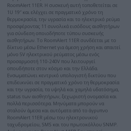
RoomAlert 11ΕR. Η συσκευή αυτή τοποθετείται σε
1U 19″ και ελέγχει σε πραγματικό χρόνο τη
θερμοκρασία, την υγρασία και το ηλεκτρικό ρεύμα
προσφέροντας 11 συνολικά εισόδους αισθητήρων
για σύνδεση οποιοδήποτε τύπου συσκευής
αισθητήρων. Το RoomAlert 11ER συνδέεται με το
δίκτυο μέσω Ethernet για άμεση χρήση και απαιτεί
μόνο 5V ηλεκτρικού ρεύματος μέσω ενός
προσαρμοστή 110-240V που λειτουργεί
οπουδήποτε στον κόσμο και την Ελλάδα.
Ενσωματώνει κεντρικό υπολογιστή δικτύου που
επιδεικνύει σε πραγματικό χρόνο τη θερμοκρασία
και την υγρασία, τα υψηλά και χαμηλά υδατόσημα,
status των αισθητήρων, ξεχωριστή ονομασία και
πολλά περισσότερα. Μηνύματα μπορούν να
σταλούν άμεσα και αυτόματα από το άγρυπνο
RoomAlert 11ER μέσω του ηλεκτρονικού
ταχυδρομείου, SMS και του πρωτοκόλλου SNMP.