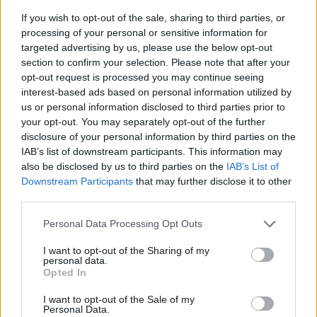
πόσο κάνει το συμπληρωματικό κόστος των
If you wish to opt-out of the sale, sharing to third parties, or
αισθητήρων, ποιες επιλογές είναι διαθέσιμες, πως
processing of your personal or sensitive information for
γίνετε η καταγραφή των στοιχείων, πόσο εύκολα
targeted advertising by us, please use the below opt-out
μετακινείτε. Επίσης πρέπει να λαμβάνεται υπόψη η
section to confirm your selection. Please note that after your
ευκολία στη χρήση, ποιες υπηρεσίες υποστήριξης
opt-out request is processed you may continue seeing
παρέχονται, αν υπάρχει εγγύηση αντικατάστασης
interest-based ads based on personal information utilized by
us or personal information disclosed to third parties prior to
εξοπλισμού και πολλά άλλα.
your opt-out. You may separately opt-out of the further
Λάβετε υπόψη ότι η “αποκατάσταση καταστροφής
disclosure of your personal information by third parties on the
είναι παλαιά σκέψη” (Disaster Recovery is Old
IAB’s list of downstream participants. This information may
Thinking) ενώ η “πρόληψη καταστροφής είναι
also be disclosed by us to third parties on the
IAB’s List of
υπεύθυνη σκέψη” (Disaster Prevention is
Downstream Participants
that may further disclose it to other
Responsible Thinking).
third parties.
Michael Sigourney
Personal Data Processing Opt Outs
AVTECH Software
I want to opt-out of the Sharing of my
personal data.
Opted In
ΣΧΕΤΙΚΑ ΑΡΘΡΑ
I want to opt-out of the Sale of my
Personal Data.