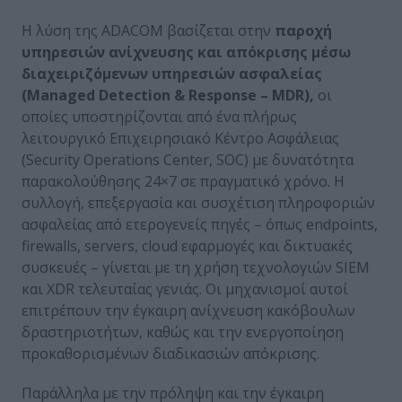
Η λύση της ADACOM βασίζεται στην
παροχή
υπηρεσιών ανίχνευσης και απόκρισης μέσω
διαχειριζόμενων υπηρεσιών ασφαλείας
(
Managed
Detection
&
Response
–
MDR
),
οι
οποίες υποστηρίζονται από ένα πλήρως
λειτουργικό Επιχειρησιακό Κέντρο Ασφάλειας
(Security Operations Center, SOC) με δυνατότητα
παρακολούθησης 24×7 σε πραγματικό χρόνο. Η
συλλογή, επεξεργασία και συσχέτιση πληροφοριών
ασφαλείας από ετερογενείς πηγές – όπως endpoints,
firewalls, servers, cloud εφαρμογές και δικτυακές
συσκευές – γίνεται με τη χρήση τεχνολογιών SIEM
και XDR τελευταίας γενιάς. Οι μηχανισμοί αυτοί
επιτρέπουν την έγκαιρη ανίχνευση κακόβουλων
δραστηριοτήτων, καθώς και την ενεργοποίηση
προκαθορισμένων διαδικασιών απόκρισης.
Παράλληλα με την πρόληψη και την έγκαιρη