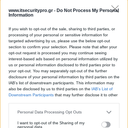
www.itsecuritypro.gr -
Do Not Process My Personal
Information
ΣΧΕΤΙΚΑ ΑΡΘΡΑ
If you wish to opt-out of the sale, sharing to third parties, or
processing of your personal or sensitive information for
targeted advertising by us, please use the below opt-out
section to confirm your selection. Please note that after your
Η Εξέλιξη του CISO σε Επιχειρησιακό Ηγέτη
opt-out request is processed you may continue seeing
interest-based ads based on personal information utilized by
us or personal information disclosed to third parties prior to
your opt-out. You may separately opt-out of the further
Η ADACOM εντάσσεται στη Microsoft
disclosure of your personal information by third parties on the
Intelligent Security Association
IAB’s list of downstream participants. This information may
also be disclosed by us to third parties on the
IAB’s List of
Downstream Participants
that may further disclose it to other
Οι Qualified Trust Service Providers στο νέο
third parties.
κανονιστικό πλαίσιο της ΤΝ
Personal Data Processing Opt Outs
ΕΓΓΡΑΦΗ ΣΤΟ NEWSLETTER
I want to opt-out of the Sharing of my
personal data.