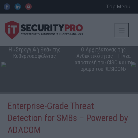
Top Menu
Η «Στρογγυλή Θεά» της
Ο Αρχιτέκτονας της
Κυβερνοασφάλειας
Ανθεκτικότητας – Η νέα
αποστολή του CISO και το
όραμα του RESICONx
Enterprise-Grade Threat
Detection for SMBs – Powered by
ADACOM