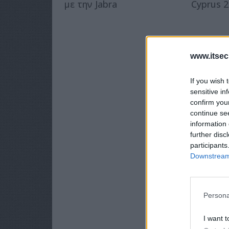
με την Jabra
Cyprus 
www.itsec
If you wish 
sensitive in
confirm you
continue se
information 
further disc
participants
Downstream 
Persona
I want t