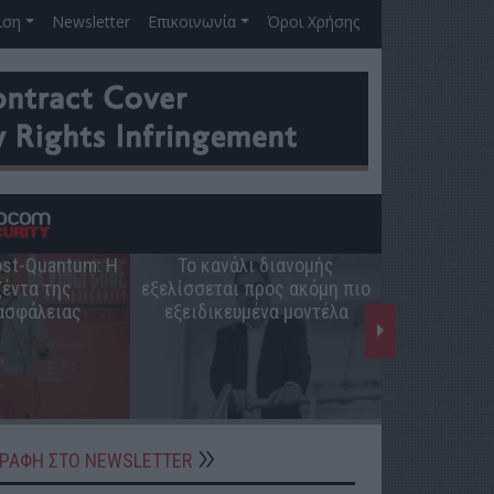
ιση
Newsletter
Επικοινωνία
Όροι Χρήσης
Post-Quantum: Η
Το κανάλι διανομής
Ο ρόλος 
έντα της
εξελίσσεται προς ακόμη πιο
ελληνική π
ασφάλειας
εξειδικευμένα μοντέλα
ΓΡΑΦΗ ΣΤΟ NEWSLETTER