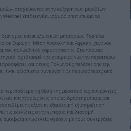
ριών, στοχεύοντας στην αύξηση των μεριδίων
 η Westnet επιδεικνύει ισχυρό αποτύπωμα τα
ο διανομέα καταναλωτικών μπαταριών Toshiba
ο σε Ευρώπη, Μέση Ανατολή και Αφρική, γεγονός
ι τον πολυεθνικό χαρακτήρα της. Στο πλαίσιο
ατηγικό σχεδιασμό της εταιρείας για την περαιτέρω
α προσφέρει και στους Πολωνούς πελάτες της την
ει έναν αξιόπιστο συνεργάτη σε περισσότερες από
α περισσότερο τη θέση της μέσα από τις συνέργειες
ικές κατηγορίες στις οποίες δραστηριοποιείται.
ροστιθέμενης αξίας κι εξαιρετική εξυπηρέτηση
εί τις εξελίξεις στην εμπορία και διανομή
 αμοιβαία επωφελείς σχέσεις με τους συνεργάτες