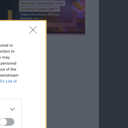
sonal or
ection to
ou may
 personal
out of the
 downstream
B’s List of