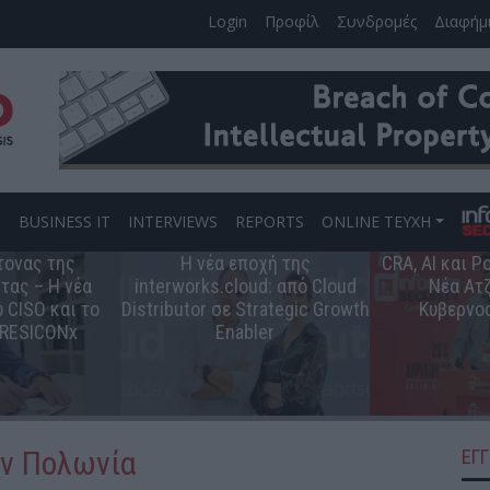
Login
Προφίλ
Συνδρομές
Διαφήμ
S
BUSINESS IT
INTERVIEWS
REPORTS
ONLINE ΤΕΥΧΗ
τονας της
Η νέα εποχή της
CRA, AI και 
τας – Η νέα
interworks.cloud: από Cloud
Νέα Ατζ
 CISO και το
Distributor σε Strategic Growth
Κυβερνο
 RESICONx
Enabler
ην Πολωνία
ΕΓ