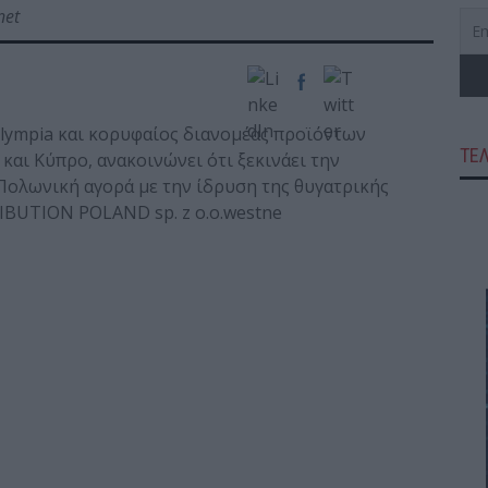
net
Olympia και κορυφαίος διανομέας προϊόντων
ΤΕ
και Κύπρο, ανακοινώνει ότι ξεκινάει την
Πολωνική αγορά με την ίδρυση της θυγατρικής
IBUTION POLAND sp. z o.o.westne