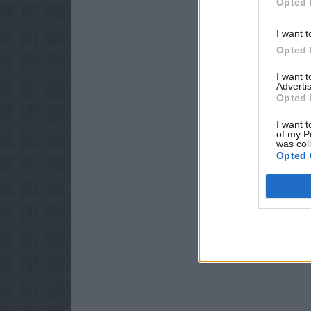
Opted 
I want t
Opted 
I want 
Advertis
Opted 
I want t
of my P
was col
Opted 