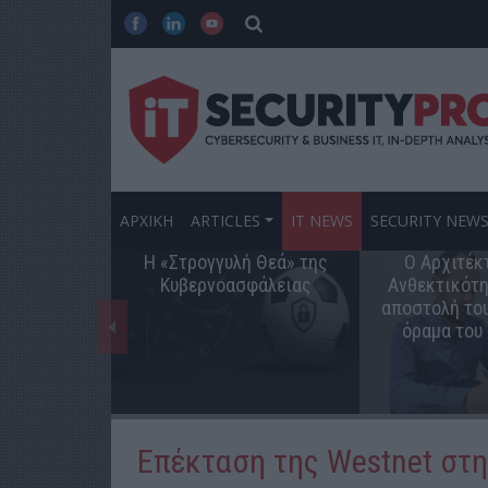
ΑΡΧΙΚΗ
ARTICLES
IT NEWS
SECURITY NEW
Η «Στρογγυλή Θεά» της
Ο Αρχιτέκ
Κυβερνοασφάλειας
Ανθεκτικότη
αποστολή του
όραμα του
Επέκταση της Westnet στ