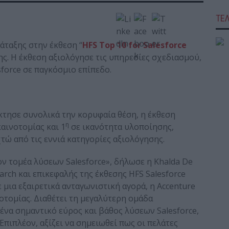
ΤΕ
άταξης στην έκθεση “
HFS
Top
10
for
Salesforce
της. Η έκθεση αξιολόγησε τις υπηρεσίες σχεδιασμού,
force σε παγκόσμιο επίπεδο.
έκτησε συνολικά την κορυφαία θέση, η έκθεση
η
αινοτομίας και 1
σε ικανότητα υλοποίησης,
ώ από τις εννιά κατηγορίες αξιολόγησης.
ον τομέα λύσεων Salesforce», δήλωσε η Khalda De
arch και επικεφαλής της έκθεσης HFS Salesforce
 μια εξαιρετικά ανταγωνιστική αγορά, η Accenture
οτομίας. Διαθέτει τη μεγαλύτερη ομάδα
να σημαντικό εύρος και βάθος λύσεων Salesforce,
Επιπλέον, αξίζει να σημειωθεί πως οι πελάτες