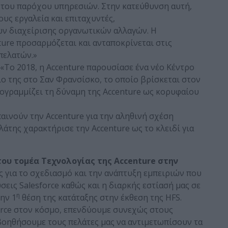
 του παρόχου υπηρεσιών. Στην κατεύθυνση αυτή,
ους εργαλεία και επιταχυντές,
ν διαχείρισης οργανωτικών αλλαγών. Η
ture προσαρμόζεται και ανταποκρίνεται στις
πελατών.»
: «Το 2018, η Accenture παρουσίασε ένα νέο Κέντρο
ίο της στο Σαν Φρανσίσκο, το οποίο βρίσκεται στον
πογραμμίζει τη δύναμη της Accenture ως κορυφαίου
επαινούν την Accenture για την αληθινή σχέση
λάτης χαρακτήρισε την Accenture ως το κλειδί για
ου τομέα Τεχνολογίας της Accenture στην
ς για το σχεδιασμό και την ανάπτυξη εμπειριών που
εις Salesforce καθώς και η διαρκής εστίασή μας σε
η
ην 1
θέση της κατάταξης στην έκθεση της HFS.
orce στον κόσμο, επενδύουμε συνεχώς στους
 βοηθήσουμε τους πελάτες μας να αντιμετωπίσουν τα