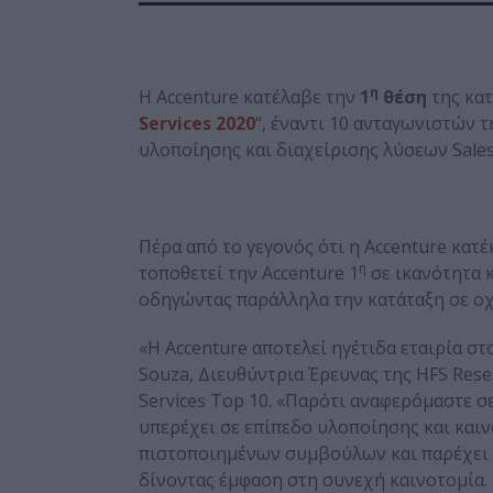
η
Η Accenture κατέλαβε την
1
θέση
της κατ
Services
2020
“, έναντι 10 ανταγωνιστών 
υλοποίησης και διαχείρισης λύσεων Sales
Πέρα από το γεγονός ότι η Accenture κατ
η
τοποθετεί την Accenture 1
σε ικανότητα κ
οδηγώντας παράλληλα την κατάταξη σε οχτ
«Η Accenture αποτελεί ηγέτιδα εταιρία στ
Souza, Διευθύντρια Έρευνας της HFS Rese
Services Top 10. «Παρότι αναφερόμαστε σε
υπερέχει σε επίπεδο υλοποίησης και καιν
πιστοποιημένων συμβούλων και παρέχει έ
δίνοντας έμφαση στη συνεχή καινοτομία. 