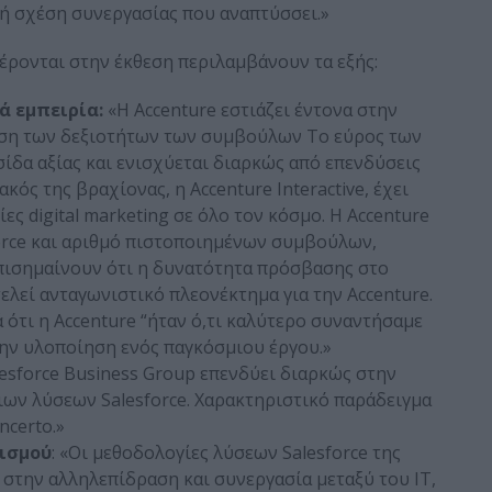
κή σχέση συνεργασίας που αναπτύσσει.»
έρονται στην έκθεση περιλαμβάνουν τα εξής:
ά εμπειρία:
«Η Accenture εστιάζει έντονα στην
ιση των δεξιοτήτων των συμβούλων Το εύρος των
ίδα αξίας και ενισχύεται διαρκώς από επενδύσεις
κός της βραχίονας, η Accenture Interactive, έχει
ες digital marketing σε όλο τον κόσμο. Η Accenture
force και αριθμό πιστοποιημένων συμβούλων,
επισημαίνουν ότι η δυνατότητα πρόσβασης στο
λεί ανταγωνιστικό πλεονέκτημα για την Accenture.
ότι η Accenture “ήταν ό,τι καλύτερο συναντήσαμε
την υλοποίηση ενός παγκόσμιου έργου.»
alesforce Business Group επενδύει διαρκώς στην
ιων λύσεων Salesforce. Χαρακτηριστικό παράδειγμα
certo.»
ισμού
: «Οι μεθοδολογίες λύσεων Salesforce της
στην αλληλεπίδραση και συνεργασία μεταξύ του IT,