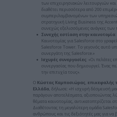
των επιχειρησιακών λειτουργιών και
διαθέτει περισσότερα από 200 επιμέρ
συμπεριλαμβανομένων των υπηρεσιώ
στρατηγική Living Business της Accen
συνεχώς εξελισσόμενες ανάγκες των 
Συνεχής
εστίαση
στην
καινοτομία
Καινοτομίας για Salesforce στο γραφε
Salesforce Tower. Το γεγονός αυτό υ
συνεργάτη της Salesforce.»
Ισχυρές συνεργασίες
: «Οι πελάτες 
συνεργασίας που δημιουργεί. Ένας πε
την επιτυχία τους».
Ο
Κώστας Καμποσιώρας
,
επικεφαλής τ
Ελλάδα
, δήλωσε: «Η ισχυρή δέσμευσή μα
παράγουν αποτελέσματα, αξιοποιώντας λύσ
θέματα καινοτομίας, αντικατοπτρίζεται στ
Διαθέτοντας τη μεγαλύτερη ομάδα Salesf
ανθρώπους και τις δεξιότητές μας για να