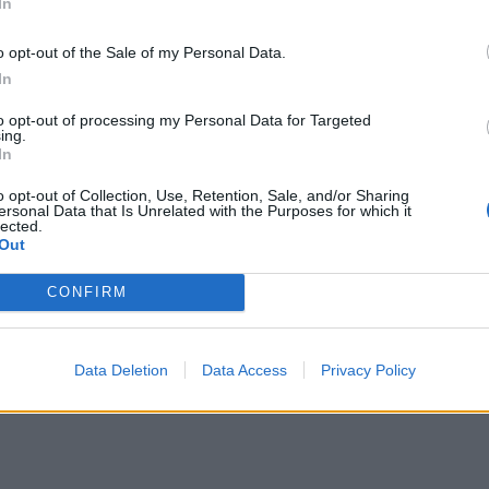
In
ις στις
Accenture
πιστωτικές
o opt-out of the Sale of my Personal Data.
ες
In
to opt-out of processing my Personal Data for Targeted
ing.
In
o opt-out of Collection, Use, Retention, Sale, and/or Sharing
ersonal Data that Is Unrelated with the Purposes for which it
lected.
Out
CONFIRM
Data Deletion
Data Access
Privacy Policy