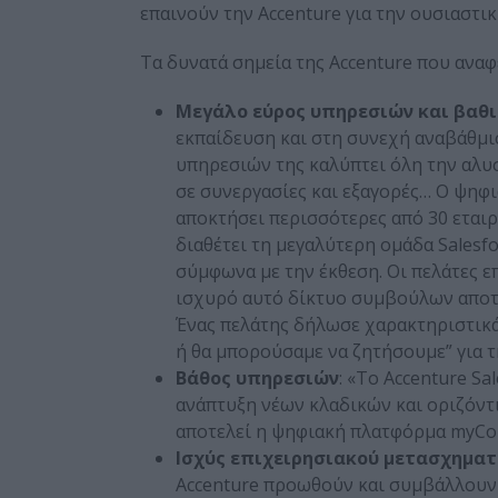
επαινούν την Accenture για την ουσιαστι
Τα δυνατά σημεία της Accenture που αναφ
Μεγάλο εύρος
υπηρεσιών
και
βαθι
εκπαίδευση και στη συνεχή αναβάθμ
υπηρεσιών της καλύπτει όλη την αλυσ
σε συνεργασίες και εξαγορές… Ο ψηφια
αποκτήσει περισσότερες από 30 εταιρί
διαθέτει τη μεγαλύτερη ομάδα Sales
σύμφωνα με την έκθεση. Οι πελάτες 
ισχυρό αυτό δίκτυο συμβούλων αποτε
Ένας πελάτης δήλωσε χαρακτηριστικά 
ή θα μπορούσαμε να ζητήσουμε” για 
Βάθος
υπηρεσιών
: «Το Accenture S
ανάπτυξη νέων κλαδικών και οριζόντ
αποτελεί η ψηφιακή πλατφόρμα myCon
Ισχύς
επιχειρησιακού μετασχηματ
Accenture προωθούν και συμβάλλουν 