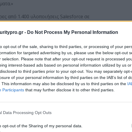
ματα.»
ες από 1.400 υλοποιήσεις Salesforce σε
ιρήσεις σε όλους τους κλάδους της οικονομίας. Με
ς συμβούλους Salesforce, η Accenture είναι
uritypro.gr -
Do Not Process My Personal Information
stries και Clouds. Για περισσότερες πληροφορίες
 με τη Salesforce, επισκεφθείτε τη διεύθυνση
to opt-out of the sale, sharing to third parties, or processing of your per
formation for targeted advertising by us, please use the below opt-out s
r selection. Please note that after your opt-out request is processed y
eing interest-based ads based on personal information utilized by us or
disclosed to third parties prior to your opt-out. You may separately opt-
losure of your personal information by third parties on the IAB’s list of
. This information may also be disclosed by us to third parties on the
IA
Participants
that may further disclose it to other third parties.
I Hub: Μια κοινή
Υπογραφή Μνημονίου
l Data Processing Opt Outs
υλία της
Συνεργασίας μεταξύ του
 και της
Εθνικού Μετσόβιου
o opt-out of the Sharing of my personal data.
e εγκαινιάζει νέα
Πολυτεχνείου και της