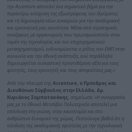
την Accenture αποτελεί ένα σημαντικό βήμα για την
περαιτέρω ενίσχυση της εξωστρέφειας του Ιδρύματος
και τη δημιουργία νέων ευκαιριών για την ακαδημαϊκή
και ερευνητική μας κοινότητα. Μέσα από στρατηγικές
συνέργειες με οργανισμούς που πρωταγωνιστούν στον
τομέα της τεχνολογίας και του επιχειρηματικού
μετασχηματισμού, ενδυναμώνεται ο ρόλος του ΕΜΠ στην
κοινωνία και την εθνική ανάπτυξη, ενώ παράλληλα
δημιουργείται ουσιαστική προστιθέμενη αξία για τους
φοιτητές, τους ερευνητές και τους αποφοίτους μας.»
Από την πλευρά της
Accenture, ο Πρόεδρος και
Διευθύνων Σύμβουλος στην Ελλάδα, Δρ.
Κυριάκος Σαμπατακάκης
, σημείωσε:
«Η συνεργασία
μας με το Εθνικό Μετσόβιο Πολυτεχνείο αποτελεί μια
επένδυση στη γνώση, στην καινοτομία και στο
ανθρώπινο δυναμικό της χώρας. Πιστεύουμε βαθιά ότι η
σύνδεση της ακαδημαϊκής αριστείας με την τεχνολογική