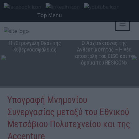
Top Menu
Η «Στρογγυλή Θεά» της
Ο Αρχιτέκτονας της
Κυβερνοασφάλειας
Ανθεκτικότητας – Η νέα
αποστολή του CISO και το
όραμα του RESICONx
Υπογραφή Μνημονίου
Συνεργασίας μεταξύ του Εθνικού
Μετσόβιου Πολυτεχνείου και της
Accenture