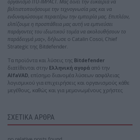
οργανισμό ITU-IMPACT. Μας δίνει την ευκαιρία να
βελτιστοποιήσουμε την τεχνογνωσία μας και να
ενδυναμώσουμε περαιτέρω την εμπειρία μας. Επιπλέον,
ελπίζουμε η προσπάθεια μας αυτή να εμπνεύσει
παράγοντες του ιδιωτικού τομέα να ακολουθήσουν το
παράδειγμά μας
», δήλωσε ο Catalin Cosoi, Chief
Strategic της Bitdefender.
Τα προϊόντα και λύσεις της
Βitdefender
διατίθενται στην
Ελληνική αγορά
από την
ΑlfaVAD
, επίσημο διανομέα λύσεων ασφάλειας
λογισμικού για επιχειρήσεις και οργανισμούς κάθε
μεγέθους, καθώς και για μεμονωμένους χρήστες
ΣΧΕΤΙΚΑ ΑΡΘΡΑ
no relative posts found