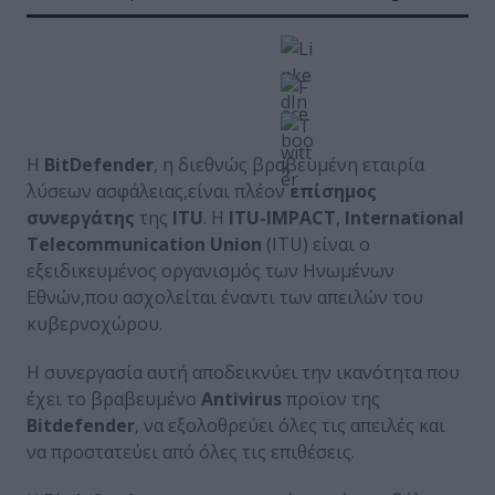
Η
BitDefender
, η διεθνώς βραβευμένη εταιρία
λύσεων ασφάλειας,είναι πλέον
επίσημος
συνεργάτης
της
ITU
. Η
ITU-IMPACT
,
International
Telecommunication Union
(ITU) είναι ο
εξειδικευμένος οργανισμός των Ηνωμένων
Εθνών,που ασχολείται έναντι των απειλών του
κυβερνοχώρου.
Η συνεργασία αυτή αποδεικνύει την ικανότητα που
έχει το βραβευμένο
Antivirus
προϊον της
Bitdefender
, να εξολοθρεύει όλες τις απειλές και
να προστατεύει από όλες τις επιθέσεις.