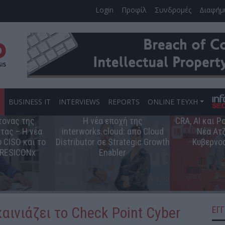
Login
Προφίλ
Συνδρομές
Διαφήμ
S
BUSINESS IT
INTERVIEWS
REPORTS
ONLINE ΤΕΥΧΗ
τονας της
Η νέα εποχή της
CRA, AI και 
τας – Η νέα
interworks.cloud: από Cloud
Νέα Ατζ
 CISO και το
Distributor σε Strategic Growth
Κυβερνο
 RESICONx
Enabler
αινιάζει το Check Point Cyber
ΕΓ