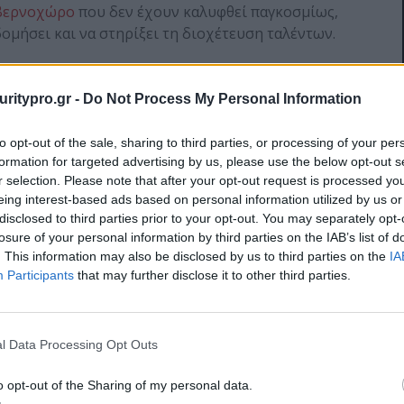
υβερνοχώρο
που δεν έχουν καλυφθεί παγκοσμίως,
δομήσει και να στηρίξει τη διοχέτευση ταλέντων.
cybercenter.checkpoint.com/en/
uritypro.gr -
Do Not Process My Personal Information
to opt-out of the sale, sharing to third parties, or processing of your per
formation for targeted advertising by us, please use the below opt-out s
r selection. Please note that after your opt-out request is processed y
eing interest-based ads based on personal information utilized by us or
disclosed to third parties prior to your opt-out. You may separately opt-
losure of your personal information by third parties on the IAB’s list of
. This information may also be disclosed by us to third parties on the
IA
Participants
that may further disclose it to other third parties.
m Αναγνωρίζει
Η Έλευση της
k Point Software
Κυβερνοασφάλειας :
η στην Έκθεση
πέντε ορόσημα στην
l Data Processing Opt Outs
l Radar for Cloud
ιστορία της επιστήμης
Security
των υπολογιστών
o opt-out of the Sharing of my personal data.