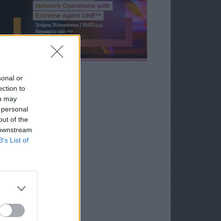
sonal or
ection to
ou may
 personal
out of the
 downstream
B’s List of