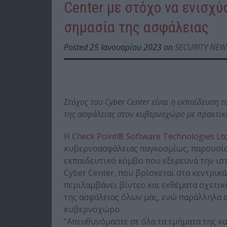
Center με στόχο να ενισχύ
σημασία της ασφάλειας
Posted 25 Ιανουαρίου 2023 on
SECURITY NEW
Στόχος του
Cyber
Center
είναι η εκπαίδευση 
της ασφάλειας στον κυβερνοχώρο με πρακτικ
Η
Check Point® Software Technologies Ltd
κυβερνοασφάλειας παγκοσμίως, παρουσίασ
εκπαιδευτικό κόμβο που εξερευνά την ιστ
Cyber Center, που βρίσκεται στα κεντρικά
περιλαμβάνει βίντεο και εκθέματα σχετι
της ασφάλειας όλων μας, ενώ παράλληλα ε
κυβερνοχώρο.
“Απευθυνόμαστε σε όλα τα τμήματα της κ