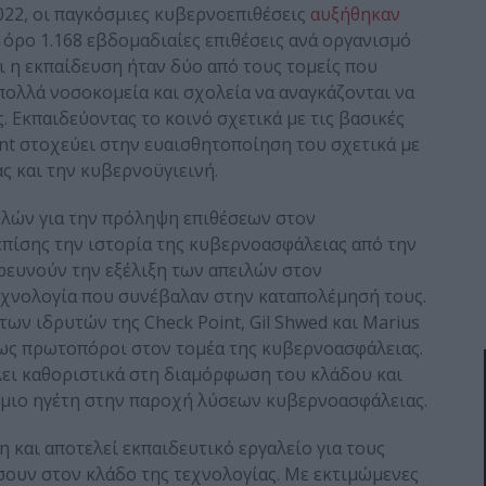
022, οι παγκόσμιες κυβερνοεπιθέσεις
αυξήθηκαν
 όρο 1.168 εβδομαδιαίες επιθέσεις ανά οργανισμό
ι η εκπαίδευση ήταν δύο από τους τομείς που
 πολλά νοσοκομεία και σχολεία να αναγκάζονται να
 Εκπαιδεύοντας το κοινό σχετικά με τις βασικές
nt στοχεύει στην ευαισθητοποίηση του σχετικά με
ς και την κυβερνοϋγιεινή.
λών για την πρόληψη επιθέσεων στον
επίσης την ιστορία της κυβερνοασφάλειας από την
ερευνούν την εξέλιξη των απειλών στον
εχνολογία που συνέβαλαν στην καταπολέμησή τους.
ων ιδρυτών της Check Point, Gil Shwed και Marius
 ως πρωτοπόροι στον τομέα της κυβερνοασφάλειας.
λει καθοριστικά στη διαμόρφωση του κλάδου και
σμιο ηγέτη στην παροχή λύσεων κυβερνοασφάλειας.
η και αποτελεί εκπαιδευτικό εργαλείο για τους
ουν στον κλάδο της τεχνολογίας. Με εκτιμώμενες