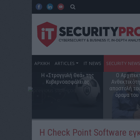
ΑΡΧΙΚΗ
ARTICLES
IT NEWS
SECURITY NEW
Η «Στρογγυλή Θεά» της
Ο Αρχιτέκ
Κυβερνοασφάλειας
Ανθεκτικότη
αποστολή του
όραμα του
Η Check Point Software εγκ