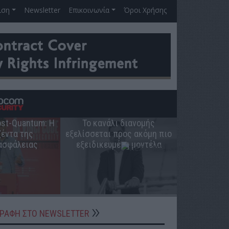
ιση
Newsletter
Επικοινωνία
Όροι Χρήσης
Post-Quantum: Η
Το κανάλι διανομής
Ο ρόλος 
έντα της
εξελίσσεται προς ακόμη πιο
ελληνική π
ασφάλειας
εξειδικευμένα μοντέλα
ΓΡΑΦΗ ΣΤΟ NEWSLETTER