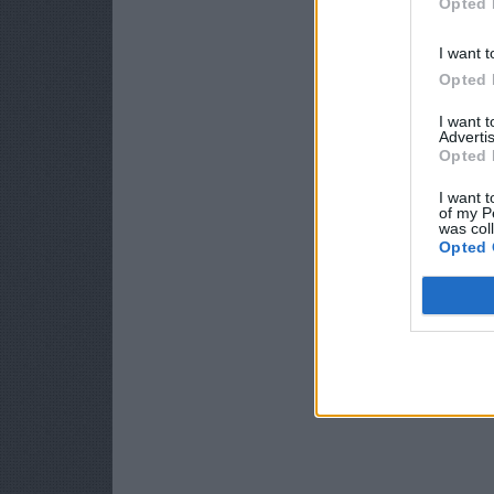
Opted 
I want t
Opted 
I want 
Advertis
Opted 
I want t
of my P
was col
Opted 