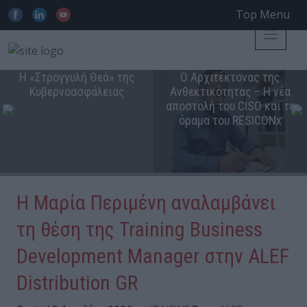
Top Menu
Η «Στρογγυλή Θεά» της
Ο Αρχιτέκτονας της
Κυβερνοασφάλειας
Ανθεκτικότητας – Η νέα
αποστολή του CISO και το
όραμα του RESICONx
Η Μαρία Περιμένη αναλαμβάνει
τη θέση της Training Business
Development Manager στην ALEF
Distribution GR