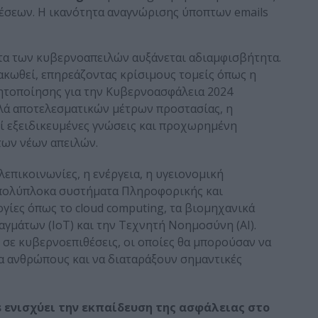
έσεων. Η ικανότητα αναγνώρισης ύποπτων emails
τα των κυβερνοαπειλών αυξάνεται αδιαμφισβήτητα.
ακωθεί, επηρεάζοντας κρίσιμους τομείς όπως η
θητοποίησης για την Κυβερνοασφάλεια 2024
λά αποτελεσματικών μέτρων προστασίας, η
ί εξειδικευμένες γνώσεις και προχωρημένη
των νέων απειλών.
λεπικοινωνίες, η ενέργεια, η υγειονομική
ε πολύπλοκα συστήματα Πληροφορικής και
ίες όπως το cloud computing, τα βιομηχανικά
γμάτων (IoT) και την Τεχνητή Νοημοσύνη (AI).
 σε κυβερνοεπιθέσεις, οι οποίες θα μπορούσαν να
α ανθρώπους και να διαταράξουν σημαντικές
 ενισχύει την εκπαίδευση της ασφάλειας στο