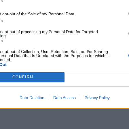
υσης στην κυβερνοασφάλεια και των
In
οδομών. Με τη βοήθεια έργων όπως το SAT, οι
o opt-out of the Sale of my Personal Data.
 καλύτερα εξοπλισμένοι για την άμυνα κατά των
In
αδιάλειπτη παροχή απαραίτητων υπηρεσιών.
to opt-out of processing my Personal Data for Targeted
εργασία με το
Υπουργείο Εθνικής Άμυνας
, το
ing.
In
το
Πανεπιστημιακό Νοσοκομείο Κρήτης
, το
χή Ψηφιακής Διακυβέρνησης Κύπρου,
καθώς και
o opt-out of Collection, Use, Retention, Sale, and/or Sharing
ΟΤΕ
, και τις εταιρείες
Sphynx
και
Zelus
.
ersonal Data that Is Unrelated with the Purposes for which it
lected.
Out
enesstruss.eu/
CONFIRM
Data Deletion
Data Access
Privacy Policy