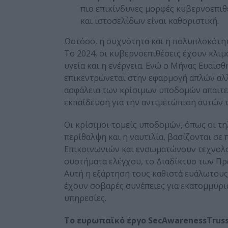
πιο επικίνδυνες μορφές κυβερνοεπιθ
και ιστοσελίδων είναι καθοριστική.
Ωστόσο, η συχνότητα και η πολυπλοκότη
Το 2024, οι κυβερνοεπιθέσεις έχουν κλιμ
υγεία και η ενέργεια. Ενώ ο Μήνας Ευαισ
επικεντρώνεται στην εφαρμογή απλών αλ
ασφάλεια των κρίσιμων υποδομών απαιτε
εκπαίδευση για την αντιμετώπιση αυτών 
Οι κρίσιμοι τομείς υποδομών, όπως οι τη
περίθαλψη και η ναυτιλία, βασίζονται σ
Επικοινωνιών και ενσωματώνουν τεχνολογ
συστήματα ελέγχου, το Διαδίκτυο των Πρα
Αυτή η εξάρτηση τους καθιστά ευάλωτους
έχουν σοβαρές συνέπειες για εκατομμύρι
υπηρεσίες.
Το ευρωπαϊκό έργο SecAwarenessTruss