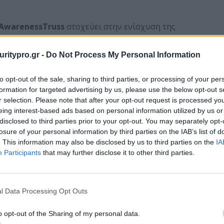
AwarenessTruss
στοχεύει στην ενίσχυση της
μων υποδομών. Το SecAwarenessTruss παρέχει μια
μα προγράμματα εκπαίδευσης, ειδικά σχεδιασμένα
uritypro.gr -
Do Not Process My Personal Information
ν υποδομών. Το έργο περιλαμβάνει τη συνεργασία 9
η στήριξη του Υπουργείου Ψηφιακής Διακυβέρνησης
to opt-out of the sale, sharing to third parties, or processing of your per
ρνοασφάλειας Κύπρου.
formation for targeted advertising by us, please use the below opt-out s
r selection. Please note that after your opt-out request is processed y
AwarenessTruss είναι η εστίαση σε διατομεακά
eing interest-based ads based on personal information utilized by us or
ν ρεαλιστικές κυβερνοεπιθέσεις. Αυτά επιτρέπουν
disclosed to third parties prior to your opt-out. You may separately opt-
ις που επηρεάζουν πολλούς τομείς ταυτόχρονα,
losure of your personal information by third parties on the IAB’s list of
. This information may also be disclosed by us to third parties on the
IA
ατη φύση των σύγχρονων απειλών. Επιπλέον, η
Participants
that may further disclose it to other third parties.
ation, προσφέροντας μια πιο διαδραστική και
ς λαμβάνουν μέρος σε πραγματικά περιστατικά
ποφάσεις και συνεργαζόμενοι για την προστασία
l Data Processing Opt Outs
κπαίδευσης, το SecAwarenessTruss γεφυρώνει το
o opt-out of the Sharing of my personal data.