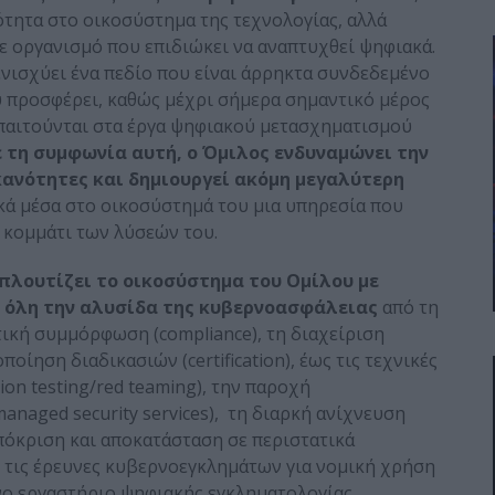
ότητα στο οικοσύστημα της τεχνολογίας, αλλά
ε οργανισμό που επιδιώκει να αναπτυχθεί ψηφιακά.
ενισχύει ένα πεδίο που είναι άρρηκτα συνδεδεμένο
ου προσφέρει, καθώς μέχρι σήμερα σημαντικό μέρος
αιτούνται στα έργα ψηφιακού μετασχηματισμού
 τη συμφωνία αυτή, ο Όμιλος ενδυναμώνει την
κανότητες και δημιουργεί ακόμη μεγαλύτερη
ικά μέσα στο οικοσύστημά του μια υπηρεσία που
 κομμάτι των λύσεών του.
εμπλουτίζει το οικοσύστημα του Ομίλου με
ν όλη την αλυσίδα της κυβερνοασφάλειας
από τη
τική συμμόρφωση (compliance), τη διαχείριση
οίηση διαδικασιών (certification), έως τις τεχνικές
ion testing/red teaming), την παροχή
naged security services), τη διαρκή ανίχνευση
 απόκριση και αποκατάσταση σε περιστατικά
ι τις έρευνες κυβερνοεγκλημάτων για νομική χρήση
μένο εργαστήριο ψηφιακής εγκληματολογίας.