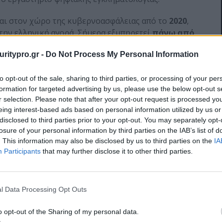
ίται στον χώρο της κυβερνοασφάλειας από το
2020
,
την ελληνική αγορά. Σήμερα εξυπηρετεί
πάνω από
400 έργα κυβερνοασφάλειας
, ενώ διαθέτει
uritypro.gr -
Do Not Process My Personal Information
PFA, CPSP, OSCP+, NSE, ISO9001, ISO27001) και
άσσουν ανάμεσα στους πλέον αξιόπιστους
to opt-out of the sale, sharing to third parties, or processing of your per
formation for targeted advertising by us, please use the below opt-out s
r selection. Please note that after your opt-out request is processed y
βάνονται (με αλφαβητική σειρά) εταιρείες όπως
eing interest-based ads based on personal information utilized by us or
 CAYO CRETA A.E., DIORAMA INVESTMENTS II,
disclosed to third parties prior to your opt-out. You may separately opt-
 CAPITAL MANAGEMENT Α.Ε., VERIDOS ΜΑΤΣΟΥΚΗΣ
losure of your personal information by third parties on the IAB’s list of
ΚΤΗΜΑΤΟΛΟΓΙΟ, ΕΝΙΑΙΟΣ ΔΗΜΟΣΙΟΓΡΑΦΙΚΟΣ
. This information may also be disclosed by us to third parties on the
IA
ΕΡΙΘΑΛΨΗΣ (Ε.Δ.Ο.Ε.Α.Π.), IATROPOLIS A.E.,
Participants
that may further disclose it to other third parties.
ΥΘΜΙΣΤΙΚΗ ΑΡΧΗ ΑΠΟΒΛΗΤΩΝ, ΕΝΕΡΓΕΙΑΣ ΚΑΙ
ΑΝΩΝ ΑΤΤΙΚΗΣ ΠΕΙΡΑΙΩΣ (Σ.Β.Α.Π.), ΤΕΧΝΙΚΟ
ΛΛΑΔΟΣ Α.Ε.
l Data Processing Opt Outs
κονομικά μεγέθη της Alphabit Cybersecurity
o opt-out of the Sharing of my personal data.
 ευρώ κύκλο εργασιών
και
200.000 ευρώ EBITDA
,