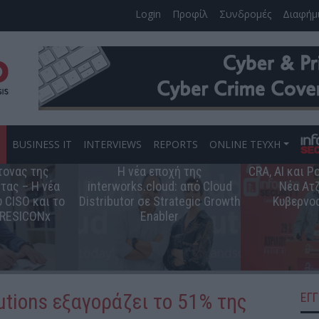
Login
Προφίλ
Συνδρομές
Διαφήμ
S
BUSINESS IT
INTERVIEWS
REPORTS
ONLINE ΤΕΥΧΗ
τονας της
Η νέα εποχή της
CRA, AI και 
τας – Η νέα
interworks.cloud: από Cloud
Νέα Ατζ
 CISO και το
Distributor σε Strategic Growth
Κυβερνο
 RESICONx
Enabler
lutions εξαγοράζει το 51% της
ΕΓ