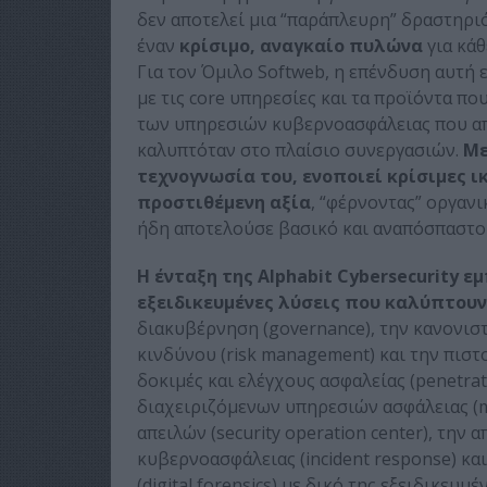
δεν αποτελεί μια “παράπλευρη” δραστηρι
έναν
κρίσιμο, αναγκαίο πυλώνα
για κάθ
Για τον Όμιλο Softweb, η επένδυση αυτή 
με τις core υπηρεσίες και τα προϊόντα π
των υπηρεσιών κυβερνοασφάλειας που απ
καλυπτόταν στο πλαίσιο συνεργασιών.
Με
τεχνογνωσία του, ενοποιεί κρίσιμες ι
προστιθέμενη αξία
, “φέρνοντας” οργαν
ήδη αποτελούσε βασικό και αναπόσπαστο
Η ένταξη της Alphabit Cybersecurity 
εξειδικευμένες λύσεις που καλύπτου
διακυβέρνηση (governance), την κανονισ
κινδύνου (risk management) και την πιστοπ
δοκιμές και ελέγχους ασφαλείας (penetrat
διαχειριζόμενων υπηρεσιών ασφάλειας (ma
απειλών (security operation center), την
κυβερνοασφάλειας (incident response) κα
(digital forensics) με δικό της εξειδικευ