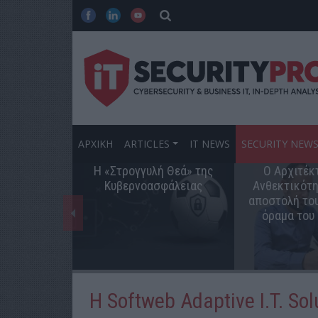
ΑΡΧΙΚΗ
ARTICLES
IT NEWS
SECURITY NEW
Η «Στρογγυλή Θεά» της
Ο Αρχιτέκ
Κυβερνοασφάλειας
Ανθεκτικότη
αποστολή του
όραμα του
Η Softweb Adaptive I.T. So