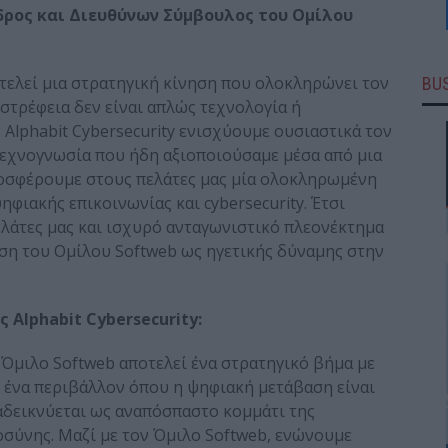
ρος και Διευθύνων Σύμβουλος του Ομίλου
ποτελεί μια στρατηγική κίνηση που ολοκληρώνει τον
BUS
στρέφεια δεν είναι απλώς τεχνολογία ή
ν Alphabit Cybersecurity ενισχύουμε ουσιαστικά τον
εχνογνωσία που ήδη αξιοποιούσαμε μέσα από μια
ροσφέρουμε στους πελάτες μας μία ολοκληρωμένη
ηφιακής επικοινωνίας και cybersecurity. Έτσι
ελάτες μας και ισχυρό ανταγωνιστικό πλεονέκτημα
έση του Ομίλου Softweb ως ηγετικής δύναμης στην
 Alphabit Cybersecurity:
ν Όμιλο Softweb αποτελεί ένα στρατηγικό βήμα με
 ένα περιβάλλον όπου η ψηφιακή μετάβαση είναι
αδεικνύεται ως αναπόσπαστο κομμάτι της
οσύνης. Μαζί με τον Όμιλο Softweb, ενώνουμε