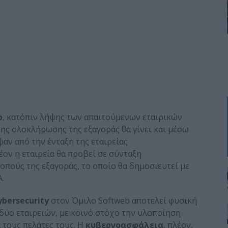
b
, κατόπιν λήψης των απαιτούμενων εταιρικών
ης ολοκλήρωσης της εξαγοράς θα γίνει και μέσω
ν από την ένταξη της εταιρείας
ον η εταιρεία θα προβεί σε σύνταξη
πούς της εξαγοράς, το οποίο θα δημοσιευτεί με
.
ybersecurity
στον Όμιλο Softweb αποτελεί φυσική
δύο εταιρειών, με κοινό στόχο την υλοποίηση
τους πελάτες τους. Η
κυβερνοασφάλεια
, πλέον,