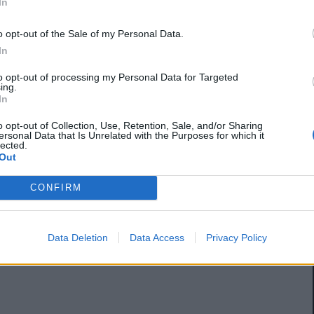
In
ημιουργώντας πρόσθετη προοπτική αύξησης της
o opt-out of the Sale of my Personal Data.
In
to opt-out of processing my Personal Data for Targeted
ing.
In
o opt-out of Collection, Use, Retention, Sale, and/or Sharing
ersonal Data that Is Unrelated with the Purposes for which it
lected.
Out
CONFIRM
Data Deletion
Data Access
Privacy Policy