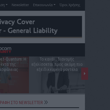
ιση
Newsletter
Επικοινωνία
Όροι Χρήσης
Post-Quantum: Η
Το κανάλι διανομής
Ο ρόλος 
έντα της
εξελίσσεται προς ακόμη πιο
ελληνική π
ασφάλειας
εξειδικευμένα μοντέλα
ΓΡΑΦΗ ΣΤΟ NEWSLETTER