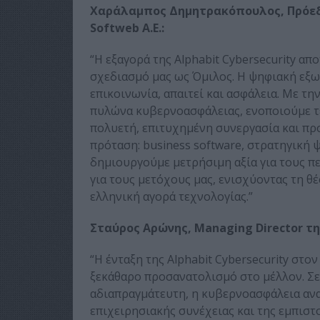
Χαράλαμπος Δημητρακόπουλος, Πρόεδ
Softweb A.Ε.:
“Η εξαγορά της Alphabit Cybersecurity α
σχεδιασμό μας ως Όμιλος. Η ψηφιακή εξω
επικοινωνία, απαιτεί και ασφάλεια. Με τη
πυλώνα κυβερνοασφάλειας, ενοποιούμε τ
πολυετή, επιτυχημένη συνεργασία και π
πρόταση: business software, στρατηγική ψ
δημιουργούμε μετρήσιμη αξία για τους π
για τους μετόχους μας, ενισχύοντας τη θ
ελληνική αγορά τεχνολογίας.”
Σταύρος Αρώνης, Managing Director της
“Η ένταξη της Alphabit Cybersecurity στο
ξεκάθαρο προσανατολισμό στο μέλλον. Σε
αδιαπραγμάτευτη, η κυβερνοασφάλεια αν
επιχειρησιακής συνέχειας και της εμπιστ