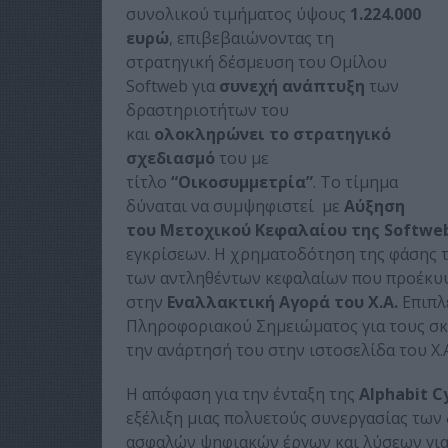
συνολικού τιμήματος ύψους
1.224.000
ευρώ
, επιβεβαιώνοντας τη
στρατηγική δέσμευση του Ομίλου
Softweb για
συνεχή ανάπτυξη
των
δραστηριοτήτων του
και
ολοκληρώνει το στρατηγικό
σχεδιασμό
του με
τίτλο
“Οικοσυμμετρία”
. Το τίμημα
δύναται να συμψηφιστεί με
Αύξηση
του Μετοχικού Κεφαλαίου της Softwe
εγκρίσεων. Η χρηματοδότηση της φάσης τ
των αντληθέντων κεφαλαίων που προέκυψα
στην
Εναλλακτική Αγορά του Χ.Α.
Επιπλέ
Πληροφοριακού Σημειώματος για τους σκο
την ανάρτησή του στην ιστοσελίδα του Χ.Α
Η απόφαση για την ένταξη της
Alphabit C
εξέλιξη μιας πολυετούς συνεργασίας των 
ασφαλών ψηφιακών έργων και λύσεων για 