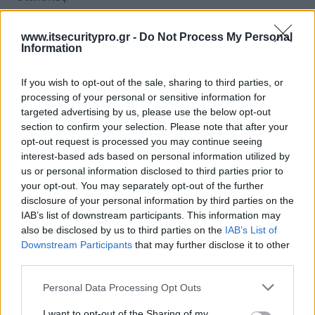
www.itsecuritypro.gr -
Do Not Process My Personal
Information
ΣΧΕΤΙΚΑ ΑΡΘΡΑ
If you wish to opt-out of the sale, sharing to third parties, or
processing of your personal or sensitive information for
targeted advertising by us, please use the below opt-out
section to confirm your selection. Please note that after your
Σχόλιο της Kaspersky Lab αναφορικά με τις
opt-out request is processed you may continue seeing
ευπάθειες στο λογισμικό επικοινωνίας
interest-based ads based on personal information utilized by
WhatsApp
us or personal information disclosed to third parties prior to
your opt-out. You may separately opt-out of the further
disclosure of your personal information by third parties on the
Η Kaspersky Lab προστατεύει τις
IAB’s list of downstream participants. This information may
επιχειρήσεις blockchain από ψηφιακές
also be disclosed by us to third parties on the
IAB’s List of
επιθέσεις και απάτες
Downstream Participants
that may further disclose it to other
third parties.
Η Kaspersky Lab ενώνει τις δυνάμεις της με
Personal Data Processing Opt Outs
βιομηχανικούς ηγέτες, παρέχοντας πρακτική
I want to opt-out of the Sharing of my