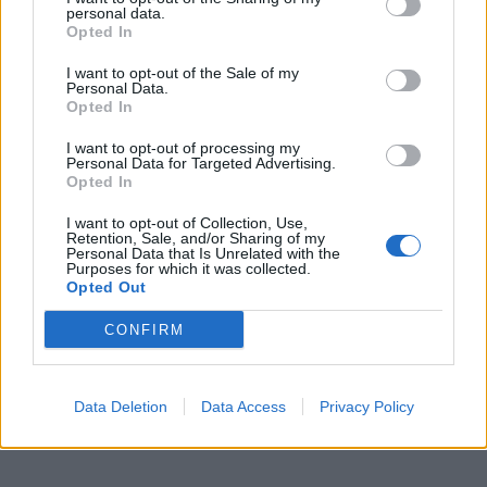
τεχνική καθοδήγηση για το IoT
personal data.
Opted In
ΕΓΓΡΑΦΗ ΣΤΟ NEWSLETTER
I want to opt-out of the Sale of my
Personal Data.
Opted In
I want to opt-out of processing my
Personal Data for Targeted Advertising.
Opted In
ΤΕΛΕΥΤΑΙΟ ΤΕΥΧΟΣ
I want to opt-out of Collection, Use,
Retention, Sale, and/or Sharing of my
Personal Data that Is Unrelated with the
Purposes for which it was collected.
Περιεχόμενα τεύχους
Opted Out
CONFIRM
Data Deletion
Data Access
Privacy Policy