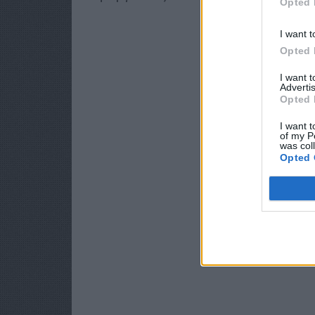
Opted 
I want t
Opted 
I want 
Advertis
Opted 
I want t
of my P
was col
Opted 