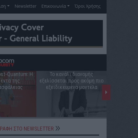
ιση
Newsletter
Επικοινωνία
Όροι Χρήσης
Post-Quantum: Η
Το κανάλι διανομής
Ο ρόλος 
έντα της
εξελίσσεται προς ακόμη πιο
ελληνική π
ασφάλειας
εξειδικευμένα μοντέλα
ΓΡΑΦΗ ΣΤΟ NEWSLETTER