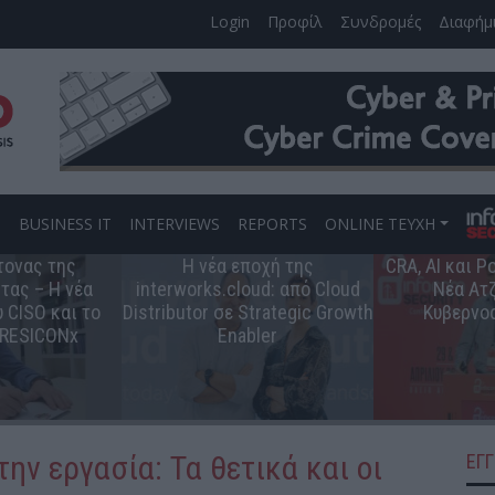
Login
Προφίλ
Συνδρομές
Διαφήμ
S
BUSINESS IT
INTERVIEWS
REPORTS
ONLINE ΤΕΥΧΗ
τονας της
Η νέα εποχή της
CRA, AI και 
τας – Η νέα
interworks.cloud: από Cloud
Νέα Ατζ
 CISO και το
Distributor σε Strategic Growth
Κυβερνο
 RESICONx
Enabler
ην εργασία: Τα θετικά και οι
ΕΓ