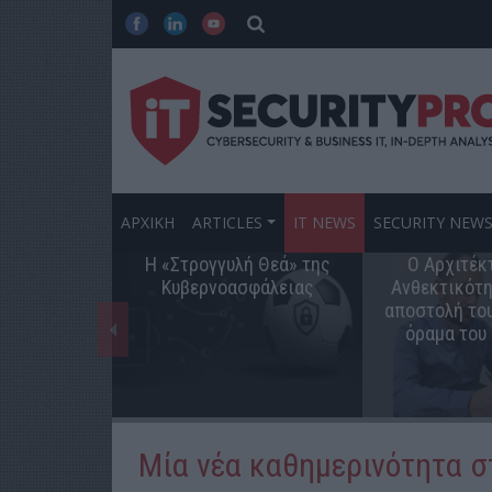
ΑΡΧΙΚΗ
ARTICLES
IT NEWS
SECURITY NEW
Η «Στρογγυλή Θεά» της
Ο Αρχιτέκ
Κυβερνοασφάλειας
Ανθεκτικότη
αποστολή του
όραμα του
Μία νέα καθημερινότητα στ