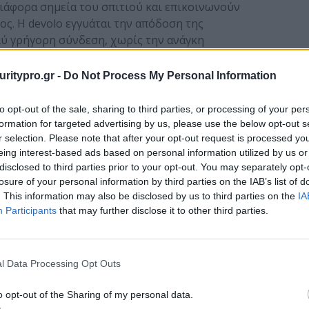
 διάφορα σημεία του σπιτιού και επικοινωνούν
ς. Η devolo εγγυάται την απόδοση της
λύ γρήγορη σύνδεση, χωρίς την ανάγκη
κτύου, με την σειρά προϊόντων της devolo Magic.
οσαρμογέων powerline, είναι ότι μπορούν να
uritypro.gr -
Do Not Process My Personal Information
 και μέσω καλωδίου Ethernet. Η συγκεκριμένη
ον εργάζεται από το σπίτι καθώς η μία συσκευή
to opt-out of the sale, sharing to third parties, or processing of your per
net και η άλλη μέσω WiFi.
formation for targeted advertising by us, please use the below opt-out s
r selection. Please note that after your opt-out request is processed y
eing interest-based ads based on personal information utilized by us or
disclosed to third parties prior to your opt-out. You may separately opt-
losure of your personal information by third parties on the IAB’s list of
. This information may also be disclosed by us to third parties on the
IA
Participants
that may further disclose it to other third parties.
 WiFi:
Password Day 2023: H
l Data Processing Opt Outs
έψτε το οικιακό
devolo επανεξετάζει την
υο με devolo
ασφάλεια των
o opt-out of the Sharing of my personal data.
προσωπικών κωδικών