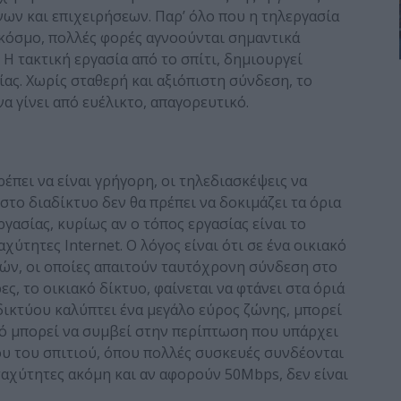
ων και επιχειρήσεων. Παρ’ όλο που η τηλεργασία
ό κόσμο, πολλές φορές αγνοούνται σημαντικά
 τακτική εργασία από το σπίτι, δημιουργεί
ας. Χωρίς σταθερή και αξιόπιστη σύνδεση, το
α γίνει από ευέλικτο, απαγορευτικό.
ρέπει να είναι γρήγορη, οι τηλεδιασκέψεις να
στο διαδίκτυο δεν θα πρέπει να δοκιμάζει τα όρια
γασίας, κυρίως αν ο τόπος εργασίας είναι το
χύτητες Internet. Ο λόγος είναι ότι σε ένα οικιακό
ών, οι οποίες απαιτούν ταυτόχρονη σύνδεση στο
ες, το οικιακό δίκτυο, φαίνεται να φτάνει στα όριά
 δικτύου καλύπτει ένα μεγάλο εύρος ζώνης, μπορεί
ό μπορεί να συμβεί στην περίπτωση που υπάρχει
ου του σπιτιού, όπου πολλές συσκευές συνδέονται
ταχύτητες ακόμη και αν αφορούν 50Mbps, δεν είναι