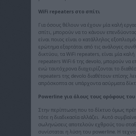
WiFi repeaters στο σπίτι
Για όσους θέλουν να έχουν μία καλή εργα
σπίτι, μπορούν να το κάνουν επενδύοντα
είναι ποιος είναι ο κατάλληλος εξοπλισμό
ερώτημα εξαρτάται από τις ανάλογες συνθ
δικτύου, τα WiFi repeaters, είναι μία κα
repeaters WiFi 6 της devolo, μπορούν να
ενώ ταυτόχρονα διαχειρίζονται το διαθέσ
repeaters της devolo διαθέτουν επίσης 
απρόσκοπτα σε υπάρχοντα ασύρματα δίκτ
Powerline για όλους τους ορόφους του
Στην περίπτωση που το δίκτυο όμως πρέπ
τότε η διαδικασία αλλάζει. Αυτό συμβαίνει
σωληνώσεις αποτελούν εχθρούς του σταθε
συνίσταται η λύση του powerline. Η τεχν