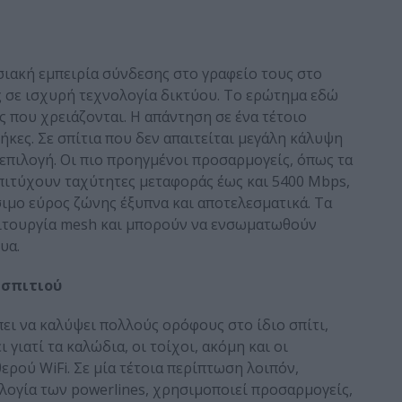
σιακή εμπειρία σύνδεσης στο γραφείο τους στο
ς σε ισχυρή τεχνολογία δικτύου. Το ερώτημα εδώ
ς που χρειάζονται. Η απάντηση σε ένα τέτοιο
ήκες. Σε σπίτια που δεν απαιτείται μεγάλη κάλυψη
λή επιλογή. Οι πιο προηγμένοι προσαρμογείς, όπως τα
 επιτύχουν ταχύτητες μεταφοράς έως και 5400 Mbps,
ιμο εύρος ζώνης έξυπνα και αποτελεσματικά. Τα
λειτουργία mesh και μπορούν να ενσωματωθούν
υα.
 σπιτιού
ει να καλύψει πολλούς ορόφους στο ίδιο σπίτι,
 γιατί τα καλώδια, οι τοίχοι, ακόμη και οι
ρού WiFi. Σε μία τέτοια περίπτωση λοιπόν,
ολογία των powerlines, χρησιμοποιεί προσαρμογείς,