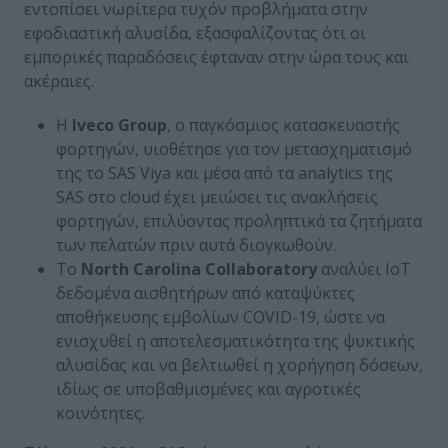
εντοπίσει νωρίτερα τυχόν προβλήματα στην
εφοδιαστική αλυσίδα, εξασφαλίζοντας ότι οι
εμπορικές παραδόσεις έφταναν στην ώρα τους και
ακέραιες.
Η
Iveco
Group
, ο παγκόσμιος κατασκευαστής
φορτηγών, υιοθέτησε για τον μετασχηματισμό
της το SAS Viya και μέσα από τα analytics της
SAS στο cloud έχει μειώσει τις ανακλήσεις
φορτηγών, επιλύοντας προληπτικά τα ζητήματα
των πελατών πριν αυτά διογκωθούν.
Το
North
Carolina
Collaboratory
αναλύει IoT
δεδομένα αισθητήρων από καταψύκτες
αποθήκευσης εμβολίων COVID-19, ώστε να
ενισχυθεί η αποτελεσματικότητα της ψυκτικής
αλυσίδας και να βελτιωθεί η χορήγηση δόσεων,
ιδίως σε υποβαθμισμένες και αγροτικές
κοινότητες.