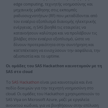
edge computing, τεχνητής νοημοσύνης και
μηχανικής μάθησης στις εκπομπές
ραδιοσυχνοτήτων (RF) που μεταδίδονται από
τον εναέριο εξοπλισμό διανομής ηλεκτρικής
ενέργειας, η SAS βοηθά τις εταιρείες να
κατανοήσουν καλύτερα και να προλάβουν τις
βλάβες στον εναέριο εξοπλισμό, ώστε να
δίνουν προτεραιότητα στην συντήρηση και
κατ’επέκταση να ενισχύσουν την ασφάλεια, την
αξιοπιστία και το uptime.
Οι ομάδες του
SAS
Hackathon
καινοτομούν με τη
SAS
στο
cloud
Το
SAS Hackathon
είναι μια καινοτομία και ένα
πεδίο δοκιμών για την τεχνητή νοημοσύνη στο
cloud. Οι ομάδες του Hackathon χρησιμοποιούν το
SAS Viya on Microsoft Azure, μαζί με εργαλεία
ανοικτού κώδικα, για να βοηθήσουν στην επίλυση