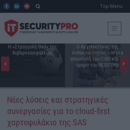
Top Menu
Η «Στρογγυλή Θεά» της
Ο Αρχιτέκτονας της
Κυβερνοασφάλειας
Ανθεκτικότητας – Η νέα
αποστολή του CISO και το
όραμα του RESICONx
Νέες λύσεις και στρατηγικές
συνεργασίες για το cloud-first
χαρτοφυλάκιο της SAS