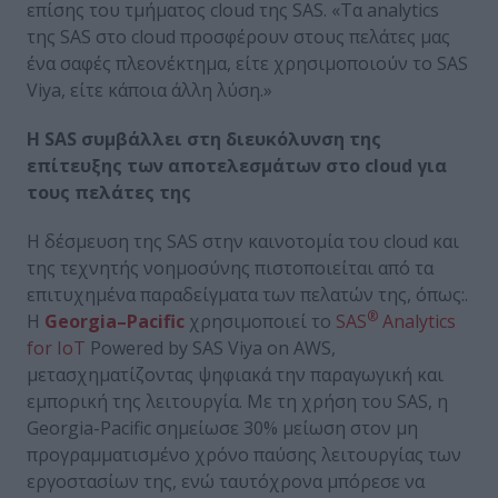
επίσης του τμήματος cloud της SAS. «Τα analytics
της SAS στο cloud προσφέρουν στους πελάτες μας
ένα σαφές πλεονέκτημα, είτε χρησιμοποιούν το SAS
Viya, είτε κάποια άλλη λύση.»
Η
SAS
συμβάλλει στη διευκόλυνση της
επίτευξης των αποτελεσμάτων στο
cloud
για
τους πελάτες της
Η δέσμευση της SAS στην καινοτομία του cloud και
της τεχνητής νοημοσύνης πιστοποιείται από τα
επιτυχημένα παραδείγματα των πελατών της, όπως:.
®
Η
Georgia
–
Pacific
χρησιμοποιεί το
SAS
Analytics
for IoT
Powered by SAS Viya on AWS,
μετασχηματίζοντας ψηφιακά την παραγωγική και
εμπορική της λειτουργία. Με τη χρήση του SAS, η
Georgia-Pacific σημείωσε 30% μείωση στον μη
προγραμματισμένο χρόνο παύσης λειτουργίας των
εργοστασίων της, ενώ ταυτόχρονα μπόρεσε να