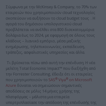
Σύμφωνα με την McKinsey & Company, το 70% των
εταιρειών που χρησιμοποιούν cloud τεχνολογίες
σκοπεύουν να αυξήσουν το cloud budget τους . Η
αγορά του δημόσιου υπολογιστικού cloud
προβλέπεται να ανέλθει στα 800 δισεκατομμύρια
δολάρια έως το 2024, με εφαρμογή σε όλους τους
κλάδους – λιανικό εμπόριο, μέσα μαζικής
ενημέρωσης, τηλεπικοινωνίες, εκπαίδευση,
τράπεζες, ασφαλιστικές υπηρεσίες και άλλα.
Τι βρίσκεται πίσω από αυτή την επένδυση; Η νέα
μελέτη Total Economic Impact™ που διεξήχθη από
την Forrester Consulting, έδειξε ότι οι εταιρείες
®
®
που χρησιμοποιούν το
SAS
Viya
on Microsoft
Azure
δύναται να σημειώσουν σημαντικές
αποδόσεις σε μόλις 14 μήνες χρήσης της
πλατφόρμας – μάλιστα μια εταιρεία
υπερτριπλασίασε την απόδοση της επένδυσής της