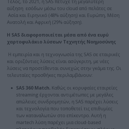
Τέλος, το 2021, η SAS πέτυχε τη μεγαλύτερη
αύξηση εσόδων μέσω του cloud από πελάτες σε
Ασία και Ειρηνικό (48% αύξηση) και Ευρώπη, Μέση
Ανατολή και Αφρική (29% αύξηση).
Η
SAS
διαφοροποιείται μέσα από ένα ευρύ
χαρτοφυλάκιο λύσεων Τεχνητής Νοημοσύνης
Η εμπειρία και η τεχνογνωσία της SAS σε εταιρικές
και οριζόντιες λύσεις είναι ασύγκριτη, με νέες
λύσεις να προστίθενται συνεχώς στην γκάμα της. Οι
τελευταίες προσθήκες περιλαμβάνουν:
SAS
360
Match
.
Καθώς οι κορυφαίες εταιρείες
streaming έρχονται αντιμέτωπες με μεγάλες
απώλειες συνδρομητών, η SAS παρέχει λύσεις
και τεχνολογία που τοποθετεί τις επιθυμίες
των καταναλωτών στο επίκεντρο. Αυτή η
martech λύση παρέχει μια cloud-based