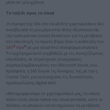
μέσα σε τρία χρόνια.
Το ταξίδι προς το
cloud
Η στροφή της SAS στο cloud-first χαρτοφυλάκιο δεν
συνέβη από τη μια μέρα στην άλλη. Αξιοποιώντας
την εμπειρία και γνώση δεκαετιών για τη μετάβαση
στη νέα εποχή, το πρώτο βήμα ήταν η ανάπτυξη του
®
®
SAS
Viya
σε μια cloud-first πλατφόρμα analytics.
Το εγχείρημα αυτό συμβάδιζε με τις συνεχιζόμενες
επενδύσεις σε στρατηγικές συνεργασίες,
συμπεριλαμβανομένου του Microsoft Azure, ενώ
πρόσφατα, η SAS ένωσε τις δυνάμεις της με την ς
Cosmo Tech, για να ενισχύσει τις δυνατότητες
προσομοίωσης digital twin.
«Μεταμορφώσαμε το χαρτοφυλάκιό μας, το οποίο
πλέον είναι cloud-native και cloud-portable, ώστε οι
πελάτες να μπορούν να επιταχύνουν τη μετάβασή