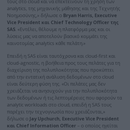
τους στο cloud και να επεκτείνουν τη χρήση των
analytics, της μηχανικής μάθησης και της Τεχνητής
Νοημοσύνης,» δήλωσε ο
Bryan
Harris
,
Executive
Vice
President
και
Chief
Technology
Officer
της
SAS
. «Εντέλει, θέλουμε η πλατφόρμα μας και οι
λύσεις μας να αποτελούν βασικό κομμάτι της
καινοτομίας analytics κάθε πελάτη.»
Επειδή η SAS είναι ταυτόχρονα και cloud-first και
cloud-agnostic, η βοήθεια προς τους πελάτες για τη
διαχείριση της πολυπλοκότητας που προκύπτει
από την εντατική ανάλυση δεδομένων στο cloud
είναι δεύτερη φύση της. «Οι πελάτες μας δεν
χρειάζεται να ανησυχούν για την πολυπλοκότητα
των δεδομένων ή τις λεπτομέρειες που αφορούν τα
analytic workloads στο cloud, επειδή η SAS τους
παρέχει την τεχνογνωσία που χρειάζονται,»
δήλωσε ο
Jay Upchurch, Executive Vice President
και Chief Information Officer
– ο οποίος ηγείται