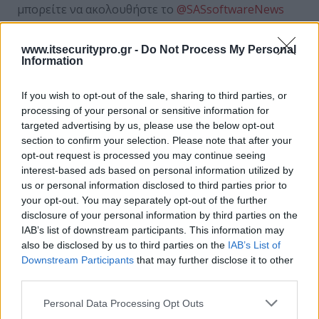
μπορείτε να ακολουθήστε το
@SASsoftwareNews
στο Twitter.
www.itsecuritypro.gr -
Do Not Process My Personal
Information
ΣΧΕΤΙΚΑ ΑΡΘΡΑ
If you wish to opt-out of the sale, sharing to third parties, or
processing of your personal or sensitive information for
targeted advertising by us, please use the below opt-out
section to confirm your selection. Please note that after your
opt-out request is processed you may continue seeing
Πώς θα ενισχυθεί η ανθεκτικότητα των
interest-based ads based on personal information utilized by
οργανισμών το 2023; 10 προβλέψεις από τη
us or personal information disclosed to third parties prior to
SAS
your opt-out. You may separately opt-out of the further
disclosure of your personal information by third parties on the
IAB’s list of downstream participants. This information may
Στρατηγική Συνεργασία μεταξύ Performance
also be disclosed by us to third parties on the
IAB’s List of
Technologies και SAS
Downstream Participants
that may further disclose it to other
third parties.
Personal Data Processing Opt Outs
Νέες λύσεις και στρατηγικές συνεργασίες για