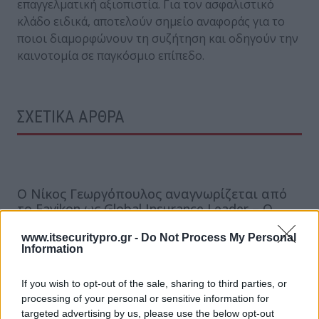
επαγγελματική αξιοπιστία. Για τον ασφαλιστικό
κλάδο ειδικά, αποτελούν σημείο αναφοράς για το
ποιοι διαμορφώνουν τη συζήτηση και οδηγούν την
καινοτομία σε παγκόσμιο επίπεδο.
ΣΧΕΤΙΚΑ ΑΡΘΡΑ
Ο Νίκος Γεωργόπουλος αναγνωρίζεται από
το Favikon ως Global Insurance Leader – Ο
μοναδικός Έλληνας στους top 200 της λίστας
www.itsecuritypro.gr -
Do Not Process My Personal
Information
Διεθνής Διάκριση για την Ελλάδα: Ο Νίκος
If you wish to opt-out of the sale, sharing to third parties, or
Γεωργόπουλος στους Κορυφαίους του
processing of your personal or sensitive information for
Κόσμου στο Insurance & Insurtech
targeted advertising by us, please use the below opt-out