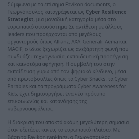
Σύμφωνα με τα επίσημα Favikon documents, ο
Γεωργόπουλος καταγράφεται ως
Cyber Resilience
Strategist
, μια μοναδική κατηγορία μέσα στο
ευρωπαϊκό οικοσύστημα. Σε αντίθεση με άλλους
leaders που προέρχονται από μεγάλους
οργανισμούς όπως Allianz, AXA, Generali, Aéma και
MACIF, ο ίδιος ξεχωρίζει ως ανεξάρτητη φωνή που
συνδυάζει τεχνογνωσία, εκπαιδευτική προσέγγιση
και καινοτόμα αφήγηση. Η συμβολή του στην
εκπαίδευση γύρω από τον ψηφιακό κίνδυνο, μέσα
από πρωτοβουλίες όπως τα Cyber Snacks, τα Cyber
Parables και τα προγράμματα Cyber Awareness for
Kids, έχει δημιουργήσει ένα νέο πρότυπο
επικοινωνίας και κατανόησης της
κυβερνοασφάλειας.
Η διάκρισή του αποκτά ακόμη μεγαλύτερη σημασία
όταν εξετάσει κανείς το ευρωπαϊκό πλαίσιο. Με
βάση τα Favikon rankings, ο Γεωργόπουλος