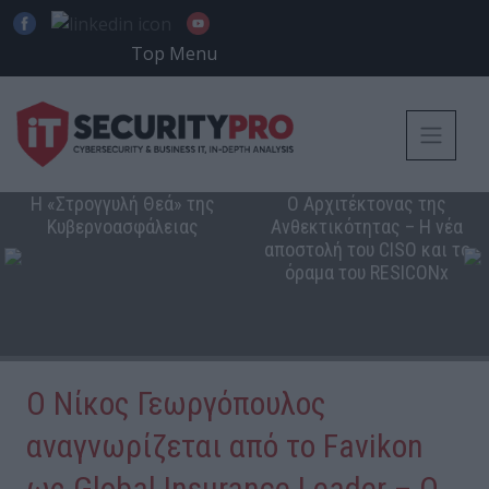
Top Menu
Η «Στρογγυλή Θεά» της
Ο Αρχιτέκτονας της
Κυβερνοασφάλειας
Ανθεκτικότητας – Η νέα
αποστολή του CISO και το
όραμα του RESICONx
Ο Νίκος Γεωργόπουλος
αναγνωρίζεται από το Favikon
ως Global Insurance Leader – Ο