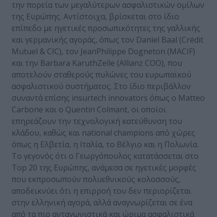
την πορεία των μεγαλύτερων ασφαλιστικών ομίλων
της Ευρώπης. Αντίστοιχα, βρίσκεται στο ίδιο
επίπεδο με ηγετικές προσωπικότητες της γαλλικής
και γερμανικής αγοράς, όπως τον Daniel Baal (Crédit
Mutuel & CIC), τον JeanPhilippe Dogneton (MACIF)
και την Barbara KaruthZelle (Allianz COO), που
αποτελούν σταθερούς πυλώνες του ευρωπαϊκού
ασφαλιστικού συστήματος. Στο ίδιο περιβάλλον
συναντά επίσης insurtech innovators όπως ο Matteo
Carbone και ο Quentin Colmant, οι οποίοι
επηρεάζουν την τεχνολογική κατεύθυνση του
κλάδου, καθώς και national champions από χώρες
όπως η Ελβετία, η Ιταλία, το Βέλγιο και η Πολωνία.
Το γεγονός ότι ο Γεωργόπουλος κατατάσσεται στο
Top 20 της Ευρώπης, ανάμεσα σε ηγετικές μορφές
που εκπροσωπούν πολυεθνικούς κολοσσούς,
αποδεικνύει ότι η επιρροή του δεν περιορίζεται
στην ελληνική αγορά, αλλά αναγνωρίζεται σε ένα
από τα πιο ανταγωνιστικά και ώριμα ασφαλιστικά