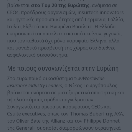
βρίσκεται
στο Top 20 της Ευρώπης
, ανάμεσα σε
CEOs, προέδρους οργανισμών, insurtech innovators
και ηγετικές προσωπικότητες από Γερμανία, Γαλλία,
Ιταλία, Ελβετία και Ηνωμένο Βασίλειο. Η Ελλάδα
εκπροσωπείται αποκλειστικά από εκείνον, γεγονός
που τον καθιστά όχι μόνο κορυφαίο Έλληνα, αλλά
και μοναδικό πρεσβευτή της χώρας στο διεθνές
ασφαλιστικό οικοσύστημα.
Με ποιους συναγωνίζεται στην Ευρώπη
Στο ευρωπαϊκό οικοσύστημα των
Worldwide
Insurance Industry Leaders
, ο Νίκος Γεωργόπουλος
βρίσκεται ανάμεσα σε μια εξαιρετικά απαιτητική και
υψηλού κύρους ομάδα επαγγελματιών.
Συναγωνίζεται άμεσα με κορυφαίους CEOs και
Csuite executives, όπως τον Thomas Buberl της AXA,
τον Oliver Bäte της Allianz και τον Philippe Donnet
της Generali, οι οποίοι διαμορφώνουν στρατηγικά