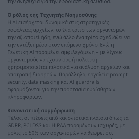
την ανησυχία για την εφοδιαστική αλυσίδα.
Ο ρόλος της Τεχνητής Νοημοσύνης
Η AI εισέρχεται δυναμικά στις στρατηγικές
ασφάλειας αρχείων: το ένα τρίτο των οργανισμών
την αξιοποιεί ήδη, ενώ άλλο ένα τρίτο σχεδιάζει να
την εντάξει μέσα στον επόμενο χρόνο. Ενώ η
Γενετική AI παραμένει αμφιλεγόμενη – με λίγους
οργανισμούς να έχουν σαφή πολιτική –
χρησιμοποιείται πιλοτικά για ανάλυση αρχείων και
αποτροπή διαρροών. Παράλληλα, εργαλεία prompt
security, data masking και AI guardrails
εφαρμόζονται για την προστασία ευαίσθητων
πληροφοριών.
Κανονιστική συμμόρφωση
Τέλος, οι πιέσεις από κανονιστικά πλαίσια όπως τα
GDPR, PCI DSS και HIPAA παραμένουν ισχυρές, με
μόλις το 50% των οργανισμών να θεωρεί ότι